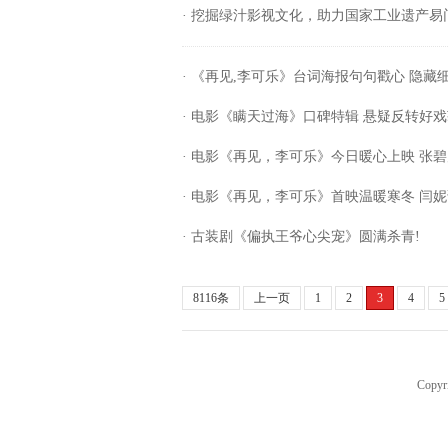
· 挖掘绿汁影视文化，助力国家工业遗产
· 《再见,李可乐》台词海报句句戳心 隐藏
· 电影《瞒天过海》口碑特辑 悬疑反转好戏
· 电影《再见，李可乐》今日暖心上映 张
· 电影《再见，李可乐》首映温暖寒冬 闫
· 古装剧《偏执王爷心尖宠》圆满杀青!
8116条
上一页
1
2
3
4
5
Copyr