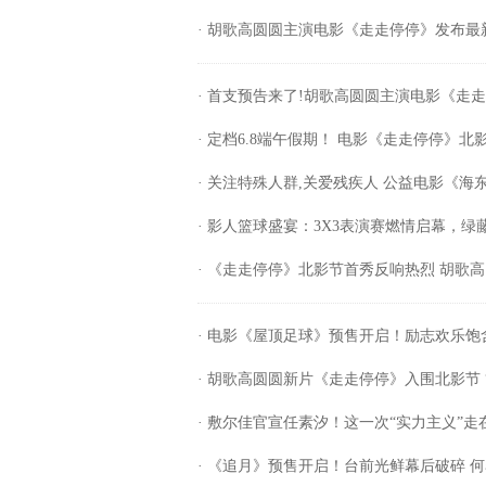
· 胡歌高圆圆主演电影《走走停停》发布最
· 首支预告来了!胡歌高圆圆主演电影《走
· 定档6.8端午假期！ 电影《走走停停》
· 关注特殊人群,关爱残疾人 公益电影《
· 影人篮球盛宴：3X3表演赛燃情启幕，
· 《走走停停》北影节首秀反响热烈 胡歌
· 电影《屋顶足球》预售开启！励志欢乐
· 胡歌高圆圆新片《走走停停》入围北影节 
· 敷尔佳官宣任素汐！这一次“实力主义”走
· 《追月》预售开启！台前光鲜幕后破碎 