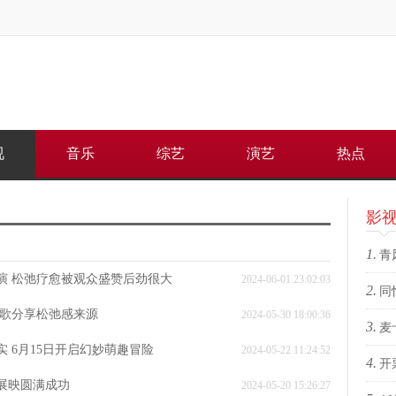
视
音乐
综艺
演艺
热点
影
1.
青
演 松弛疗愈被观众盛赞后劲很大
2024-06-01 23:02:03
2.
何重
同
胡歌分享松弛感来源
2024-05-30 18:00:36
3.
上
麦
 6月15日开启幻妙萌趣冒险
2024-05-22 11:24:52
4.
苏格
开
展映圆满成功
2024-05-20 15:26:27