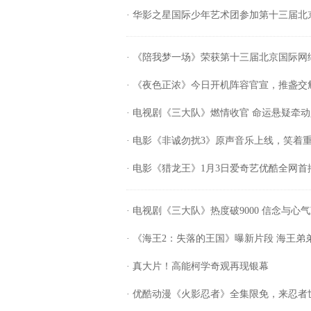
· 华影之星国际少年艺术团参加第十三届
· 《陪我梦一场》荣获第十三届北京国际
· 《夜色正浓》今日开机阵容官宣，推盏交
· 电视剧《三大队》燃情收官 命运悬疑牵
· 电影《非诚勿扰3》原声音乐上线，笑着
· 电影《猎龙王》1月3日爱奇艺优酷全网
· 电视剧《三大队》热度破9000 信念与
· 《海王2：失落的王国》曝新片段 海王
· 真大片！高能柯学奇观再现银幕
· 优酷动漫《火影忍者》全集限免，来忍