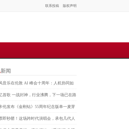
联系投稿
版权声明
视
新闻
风音乐在伦敦 AI 峰会十周年：人机协同如
塑虚拟音乐 IP 全球化路径？
忆首歌 一战封神，行业沸腾，下一场已在路
卡伦发布《金刚钻》55周年纪念版单一麦芽
兰威士忌 致敬007银幕传奇，续写匠心与电
票即秒罄！这场跨时代演唱会，承包几代人