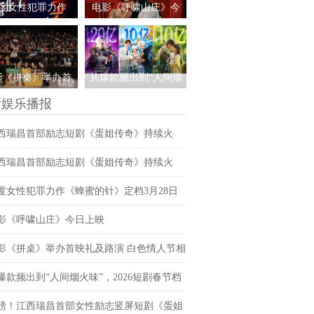
纪录，见证本土力
新纪录，见证本土力
度女性犯罪力作
电影《呼啸山庄》今
量
量
蜜的针》定档3月
日上映
日 绝版影后阵容癫
影《拼桌》举办首
从爆款频出到“人间烟
及路演 白色情人
火味”，2026短剧春节
新
娱乐播报
相约搭子稳稳幸福
档赢在哪？
西瑞昌首部励志短剧《蛋姐传奇》持续火
双平台数据刷新纪录，见证本土力量
西瑞昌首部励志短剧《蛋姐传奇》持续火
双平台数据刷新纪录，见证本土力量
度女性犯罪力作《蜂蜜的针》定档3月28日
影后阵容癫
影《呼啸山庄》今日上映
影《拼桌》举办首映礼及路演 白色情人节相
子稳稳幸福
爆款频出到“人间烟火味”，2026短剧春节档
哪？
磅！江西瑞昌首部女性励志竖屏短剧《蛋姐