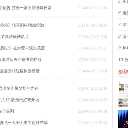
5.
影的
的回
A
新预告 狂野一家上演劲爆日常
2024-05-17 16:12:36
6.
有优
电
7.
心之
第
走停停》轻喜剧松弛感拉满
2024-05-09 17:49:36
8.
焦关
听
北影节喜获最佳影片
2024-04-27 15:15:00
9.
海东四少》在大理与观众见面
包：
热
2024-04-25 22:22:21
10.
绿藤篮球队勇夺总决赛桂冠
2024-04-25 22:19:31
转化
高圆圆亮相红毯惊喜整活
2024-04-20 13:21:00
影
影《
饱含温情闪耀梦想的光芒
2024-04-15 11:52:46
“入戏”版预告好戏开场
2024-03-29 14:36:35
江
剧
在了前列
2024-03-06 16:06:38
火
何赛飞一人千面走向何种结局
2024-03-01 09:57:00