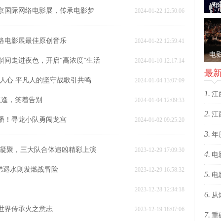
新
年
北京国际网络电影展，传承电影梦
2024-01-22 12:50:06
《蜂
28
网络电影展最佳原创音乐
2024-01-22 12:59:41
电
斛间走进夜色，开启“高浓度”生活
2024-01-10 12:17:14
映礼
最
动人心 平凡人的坚守战歌引共鸣
2024-01-04 13:07:09
节
1.
江
重逢，笑着告别
2024-01-04 12:09:33
2.
爆！
江
首播！寻龙小队勇闯龙宫
2024-01-02 09:25:20
3.
爆！
年
心气凝聚，三大队合体追凶精彩上演
2023-12-29 17:09:30
4.
绝版
电
弟弟遇水则发燃战冒险
2023-12-29 16:58:32
5.
电
2023-12-28 12:34:18
6.
约搭
从
者世界传承火之意志
2023-12-19 18:07:06
7.
赢在
重