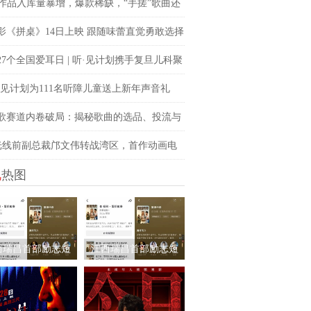
交融
忆
I作品入库量暴增，爆款稀缺，“手搓”歌曲还
势吗？青风音乐 SXSW 圆桌实录
影《拼桌》14日上映 跟随味蕾直觉勇敢选择
所向
27个全国爱耳日 | 听·见计划携手复旦儿科聚
注儿童听力健康
·见计划为111名听障儿童送上新年声音礼
让每一次表达都有回响
歌赛道内卷破局：揭秘歌曲的选品、投流与
逻辑
光线前副总裁邝文伟转战湾区，首作动画电
视
热图
九尾猫》
西瑞昌首部励志短
江西瑞昌首部励志短
《蛋姐传奇》持续
剧《蛋姐传奇》持续
爆！双平台数据刷
火爆！双平台数据刷