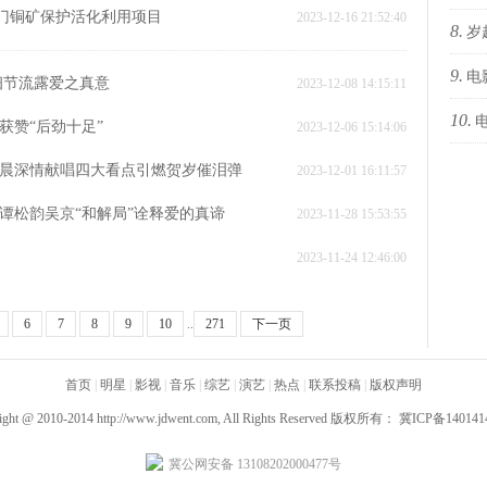
易门铜矿保护活化利用项目
2023-12-16 21:52:40
8.
传奇
岁
9.
家欢
电
细节流露爱之真意
2023-12-08 14:15:11
10.
属于
获赞“后劲十足”
2023-12-06 15:14:06
的我
碧晨深情献唱四大看点引燃贺岁催泪弹
2023-12-01 16:11:57
寻生
妮谭松韵吴京“和解局”诠释爱的真谛
2023-11-28 15:53:55
2023-11-24 12:46:00
6
7
8
9
10
..
271
下一页
首页
|
明星
|
影视
|
音乐
|
综艺
|
演艺
|
热点
|
联系投稿
|
版权声明
ight @ 2010-2014
http://www.jdwent.com
, All Rights Reserved 版权所有：
冀ICP备140141
冀公网安备 13108202000477号