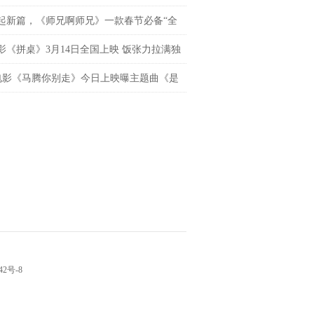
》定档三八节
起新篇，《师兄啊师兄》一款春节必备“全
”国漫！
影《拼桌》3月14日全国上映 饭张力拉满独
老吃家的烟火浪漫
电影《马腾你别走》今日上映曝主题曲《是
们跳着舞》MV 林更新李幼斌林尽兴出发找
命的自由
42号-8