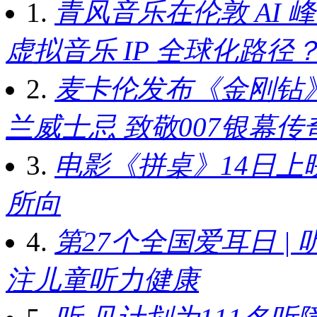
1.
青风音乐在伦敦 AI
虚拟音乐 IP 全球化路径
2.
麦卡伦发布《金刚钻
兰威士忌 致敬007银幕
3.
电影《拼桌》14日上
所向
4.
第27个全国爱耳日 |
注儿童听力健康