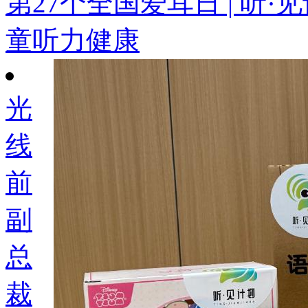
第27个全国爱耳日 | 听
童听力健康
光
线
前
副
总
裁