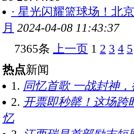
· 星光闪耀篮球场！北
月
2024-04-08 11:43:37
7365条
上一页
1
2
3
4
5
热点
新闻
1.
同忆首歌 一战封神
2.
开票即秒罄！这场跨
忆