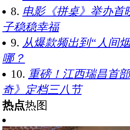
8.
电影《拼桌》举办首
子稳稳幸福
9.
从爆款频出到“人间烟
哪？
10.
重磅！江西瑞昌首部
奇》定档三八节
热点
热图