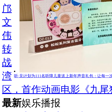
邝
文
伟
转
战
湾
听·见计划为111名听障儿童送上新年声音礼包：让每一
区，首作动画电影《九尾
最新
娱乐播报