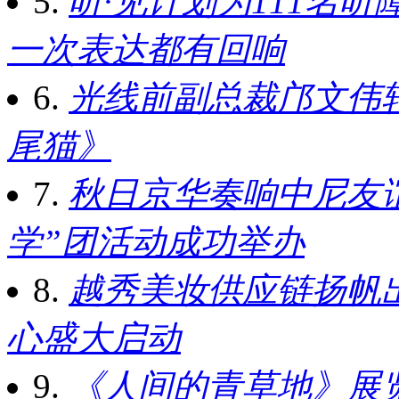
5.
听·见计划为111名
一次表达都有回响
6.
光线前副总裁邝文伟
尾猫》
7.
秋日京华奏响中尼友谊
学”团活动成功举办
8.
越秀美妆供应链扬帆出
心盛大启动
9.
《人间的青草地》展