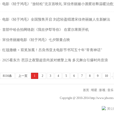
· 电影《轻于鸿毛》“放轻松”北京首映礼 宋佳佟丽娅小酒窝诠释温暖治愈
· 电影《轻于鸿毛》全国预售开启 刘恋轻盈唱透宋佳佟丽娅人生新解法
· 首部中哈合拍网络剧《我在伊犁等你》 在霍尔果斯开机
· 宋佳佟丽娅电影《轻于鸿毛》七夕限量点映
· 红毯撒糖 + 双奖加冕！吕良伟亚太电影节书写五十年“常青神话”
· 2025看东方·芭莎之夜暨超音尚派对燃擎上海 多元舞台引爆时尚音浪
8116条
上一页
1
2
3
4
5
6
7
8
9
10
..
首页
|
明星
|
影视
|
音乐
Copyright @ 2010-2014
http://www.jdwent
冀公网