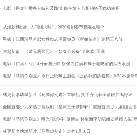
· 电影《拼桌》举办首映礼及路演 白色情人节相约搭子稳稳幸福
· 从爆款频出到“人间烟火味”，2026短剧春节档赢在哪？
· 重磅！江西瑞昌首部女性励志竖屏短剧《蛋姐传奇》定档三八节
· 岁起新篇，《师兄啊师兄》一款春节必备“全家欢”国漫！
· 电影《拼桌》3月14日全国上映 饭张力拉满独属于老吃家的烟火浪漫
· 电影《马腾你别走》今日上映曝主题曲《是的我们跳着舞》MV 林更
由
· 林更新李幼斌新片《马腾你别走》首映礼 笑泪齐飞获全龄段共鸣好评
· 全国首部少儿穿越古装戏剧《星河三千梦邯郸》震撼首演 少儿剧团让
· 电影《马腾你别走》曝光“祝你牛”版预告 林更新李幼斌组团勇闯人生“新
· 林更新李幼斌新片《马腾你别走》定档1月16日