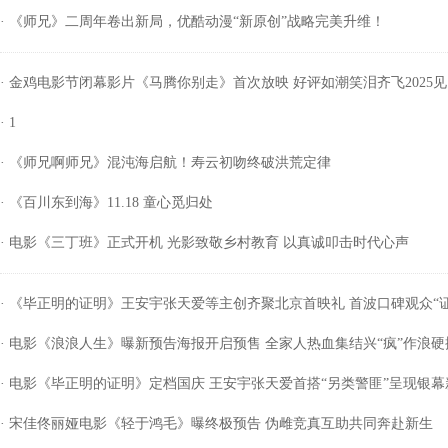
· 《师兄》二周年卷出新局，优酷动漫“新原创”战略完美升维！
· 金鸡电影节闭幕影片《马腾你别走》首次放映 好评如潮笑泪齐飞2025见
· 1
· 《师兄啊师兄》混沌海启航！寿云初吻终破洪荒定律
· 《百川东到海》11.18 童心觅归处
· 电影《三丁班》正式开机 光影致敬乡村教育 以真诚叩击时代心声
· 《毕正明的证明》王安宇张天爱等主创齐聚北京首映礼 首波口碑观众“
· 电影《浪浪人生》曝新预告海报开启预售 全家人热血集结兴“疯”作浪
· 电影《毕正明的证明》定档国庆 王安宇张天爱首搭“另类警匪”呈现银
· 宋佳佟丽娅电影《轻于鸿毛》曝终极预告 伪雌竞真互助共同奔赴新生