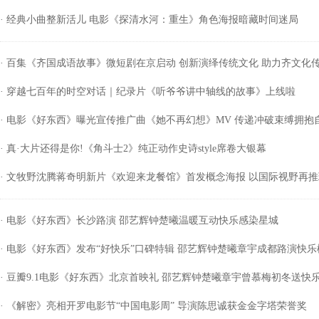
· 经典小曲整新活儿 电影《探清水河：重生》角色海报暗藏时间迷局
· 百集《齐国成语故事》微短剧在京启动 创新演绎传统文化 助力齐文化
· 穿越七百年的时空对话｜纪录片《听爷爷讲中轴线的故事》上线啦
· 电影《好东西》曝光宣传推广曲《她不再幻想》MV 传递冲破束缚拥抱
· 真·大片还得是你!《角斗士2》纯正动作史诗style席卷大银幕
· 文牧野沈腾蒋奇明新片《欢迎来龙餐馆》首发概念海报 以国际视野再
· 电影《好东西》长沙路演 邵艺辉钟楚曦温暖互动快乐感染星城
· 电影《好东西》发布“好快乐”口碑特辑 邵艺辉钟楚曦章宇成都路演快乐
· 豆瓣9.1电影《好东西》北京首映礼 邵艺辉钟楚曦章宇曾慕梅初冬送快
· 《解密》亮相开罗电影节“中国电影周” 导演陈思诚获金金字塔荣誉奖