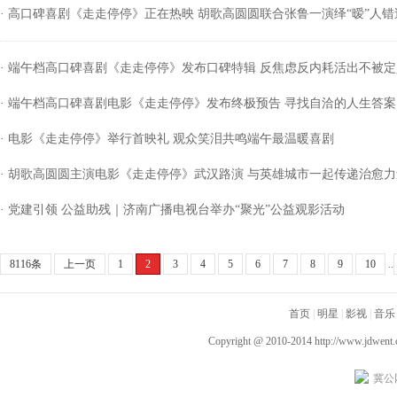
· 高口碑喜剧《走走停停》正在热映 胡歌高圆圆联合张鲁一演绎“暧”人错
· 端午档高口碑喜剧《走走停停》发布口碑特辑 反焦虑反内耗活出不被
· 端午档高口碑喜剧电影《走走停停》发布终极预告 寻找自洽的人生答案
· 电影《走走停停》举行首映礼 观众笑泪共鸣端午最温暖喜剧
· 胡歌高圆圆主演电影《走走停停》武汉路演 与英雄城市一起传递治愈力
· 党建引领 公益助残｜济南广播电视台举办“聚光”公益观影活动
8116条
上一页
1
2
3
4
5
6
7
8
9
10
..
首页
|
明星
|
影视
|
音乐
Copyright @ 2010-2014
http://www.jdwent
冀公网