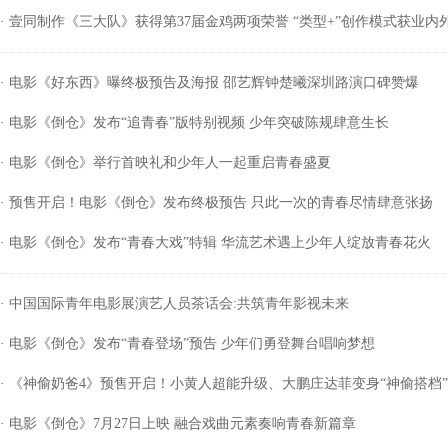
· 壹同制作《三大队》获得第37届金鸡两项荣誉 “类型+”创作模式获业内
· 电影《好东西》曝终极预告及海报 邵艺辉钟楚曦深圳路演口碑赞爆
· 电影《倒仓》发布“追青春”版特别视频 少年突破陈规肆意生长
· 电影《倒仓》举行首映礼和少年人一起重启青春盛夏
· 预售开启！电影《倒仓》发布终极预告 只此一次的青春尽情肆意张扬
· 电影《倒仓》发布“青春大戏”特辑 华流艺术遇上少年人绽放青春花火
· 中国国际青年电影展演艺人员茶话会:共筑青年影视未来
· 电影《倒仓》发布“青春登场”预告 少年们勇登舞台唱响梦想
· 《神偷奶爸4》预售开启！小黄人超能升级、大鹏庄达菲变身“神偷搭档”
· 电影《倒仓》7月27日上映 融合戏曲元素奏响青春新篇章