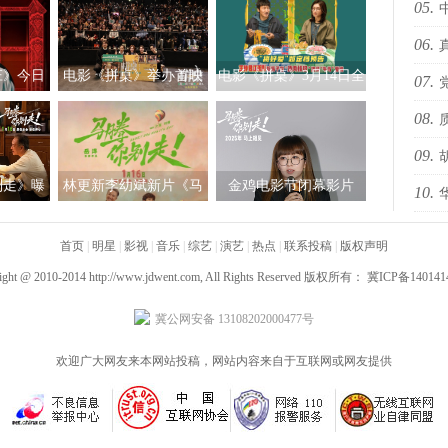
05.
06.
海i
庄》今日
电影《拼桌》举办首映
电影《拼桌》3月14日全
07.
sty
礼及路演 白色情人节相
国上映 饭张力拉满独属
08.
办“
约搭子稳稳幸福
于老吃家的烟火浪漫
09.
别走》曝
林更新李幼斌新片《马
金鸡电影节闭幕影片
10.
预告
告 林更
腾你别走》定档1月16日
《马腾你别走》首次放
国际
勇闯人
映 好评如潮笑泪齐飞
首页
|
明星
|
影视
|
音乐
|
综艺
|
演艺
|
热点
|
联系投稿
|
版权声明
”
2025见
ight @ 2010-2014
http://www.jdwent.com
, All Rights Reserved 版权所有：
冀ICP备140141
冀公网安备 13108202000477号
欢迎广大网友来本网站投稿，网站内容来自于互联网或网友提供