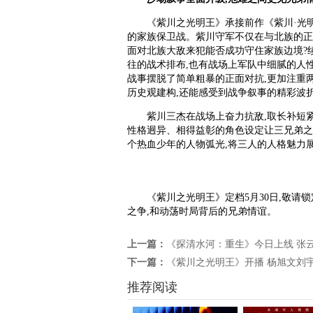
《紫川之光明王》承接前作《紫川·光
的家族保卫战。紫川守军不仅在与北族的正
面对北族大敌来犯能否成功守住家族边境?
往的战术排布,也有战场上军队中细腻的人
战事摆脱了简单粗暴的正面对抗,更加注重
历史观建构,还能感受到战争叙事的精彩波
紫川三杰在战场上奋力抗敌,取长补短
性格迥异、相得益彰的角色设定让三兄弟之
个热血少年的人物弧光,将三人的人格魅力
《紫川之光明王》定档5月30日,敬请
之争,和动荡时局背后的兄弟情谊。
上一篇：
《探清水河：重生》今日上线 张云
下一篇：
《紫川之光明王》开播 杨旭文刘
推荐阅读