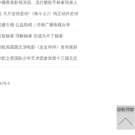
中國香港影視演員、流行樂歌手林峯現身上
fc商場 點亮「繽紛歐普藝術樂園」開幕儀式
真·大片还得是你!《角斗士2》纯正动作史诗
le席卷大银幕
党建引领 公益助残｜济南广播电视台举
聚光”公益观影活动
质疑杨幂 理解杨幂 但成为不了杨幂
胡歌高圆圆主演电影《走走停停》发布最新
 狂野一家上演劲爆日常
华影之星国际少年艺术团参加第十三届北京
网络电影展，传承电影梦
42号-8