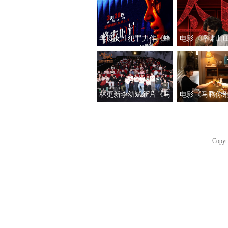
年度女性犯罪力作《蜂
电影《呼啸山
蜜的针》定档3月28日
上映
绝版影后阵容癫
林更新李幼斌新片《马
电影《马腾你
腾你别走》首映礼 笑泪
光“祝你牛”版预
齐飞获全龄段共鸣好评
新李幼斌组团
生“新地图
Copyr