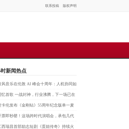
联系投稿
版权声明
小时新闻热点
青风音乐在伦敦 AI 峰会十周年：人机协同如
塑虚拟音乐 IP 全球化路径？
同忆首歌 一战封神，行业沸腾，下一场已在
麦卡伦发布《金刚钻》55周年纪念版单一麦
格兰威士忌 致敬007银幕传奇，续写匠心与
开票即秒罄！这场跨时代演唱会，承包几代
的交融
回忆
江西瑞昌首部励志短剧《蛋姐传奇》持续火