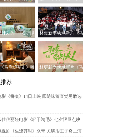
路演 白色情人节相
国上映 饭张力拉满独属
约搭子稳稳幸福
于老吃家的烟火浪漫
见计划为111名听障
林更新李幼斌新片《马
童送上新年声音礼
腾你别走》首映礼 笑泪
让每一次表达都有
齐飞获全龄段共鸣好评
回响
《马腾你别走》曝
林更新李幼斌新片《马
祝你牛”版预告 林更
腾你别走》定档1月16日
点推荐
李幼斌组团勇闯人
生“新地图”
电影《拼桌》14日上映 跟随味蕾直觉勇敢选
之所向
宋佳佟丽娅电影《轻于鸿毛》七夕限量点映
电视剧《生逢其时》杀青 关晓彤王子奇主演