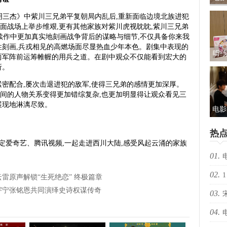
礼及
明三杰》中紫川三兄弟平复朝局内乱后,重新面临边境北族进犯
面战场上举步维艰,更有其他家族对紫川虎视眈眈,紫川三兄弟
续作中更加真实地刻画战争背后的谋略与细节,不仅具备你来我
性刻画,兵戎相见的高燃场面尽显热血少年本色。剧集中表现的
听·
两军阵前运筹帷幄的用兵之道。在剧中观众不仅能看到宏大的
折。
儿
包：
紧密配合,屡次击退进犯的敌军,使得三兄弟的感情更加深厚。
间的人物关系变得更加错综复杂,也更加明显得让观众看见三
展现地淋漓尽致。
电影
光“
热
新
锁定爱奇艺、腾讯视频,一起走进西川大陆,感受风起云涌的家族
01.
02.
择心
1
雷原声解锁“生死绝恋” 终极篇章
宇宁张铭恩共同演绎史诗权谋传奇
03.
04.