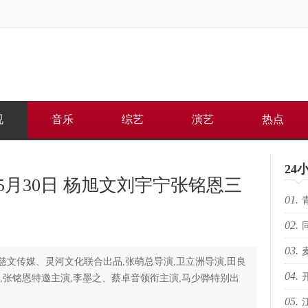
视
音乐
综艺
演艺
热点
24
月30日 杨旭文刘宇宁张铭恩三
01.
02.
何重
03.
路上
、慈文传媒、灵河文化联合出品,张萌总导演,卫立洲导演,田良
04.
芽苏
,张铭恩特邀主演,李墨之、蔡卓音领衔主演,马少骅特别出
05.
电影
人的