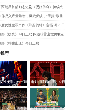
双平台数据刷新纪录，见证本土力量
江西瑞昌首部励志短剧《蛋姐传奇》持续火
双平台数据刷新纪录，见证本土力量
AI作品入库量暴增，爆款稀缺，“手搓”歌曲
优势吗？青风音乐 SXSW 圆桌实录
年度女性犯罪力作《蜂蜜的针》定档3月28日
影后阵容癫
电影《拼桌》14日上映 跟随味蕾直觉勇敢选
之所向
电影《呼啸山庄》今日上映
片推荐
女性犯罪力作《蜂
电影《呼啸山庄》今日
针》定档3月28日
上映
绝版影后阵容癫
《拼桌》举办首映
电影《拼桌》3月14日全