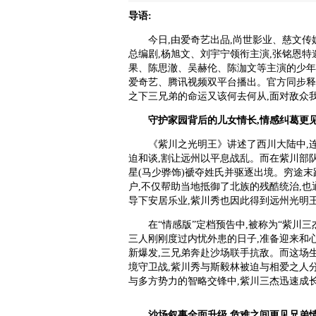
导语:
今日,由爱奇艺出品,尚世影业、慈文传
总编剧,杨旭文、刘宇宁领衔主演,张铭恩特
果、陈思澈、吴赫伦、陈泇文等主演的少年
爱奇艺、腾讯视频双平台播出。官方同步释
之下三兄弟的命运又该何去何从,面对敌众
守护家园背后的儿女情长,情感纠葛更
《紫川之光明王》讲述了西川大陆中,
迫和谈,割让远州以平息战乱。而在紫川部队
星(马少骅饰)褫夺姓氏并驱逐出境。穷途末
户,不仅帮助当地抵御了北族的残酷统治,
导下安居乐业,紫川秀也因此得到远州光明
在“情感版”定档预告中,被称为“紫川三
三人刚刚度过内忧外患的日子,准备迎来和
新爆发,三兄弟奔赴沙场联手抗敌。而这场
境守卫战,紫川秀与斯毅林被迫与相爱之人
与多方势力的智略交锋中,紫川三杰迅速成长
沙场叙事全面升级,危难之间更见兄弟