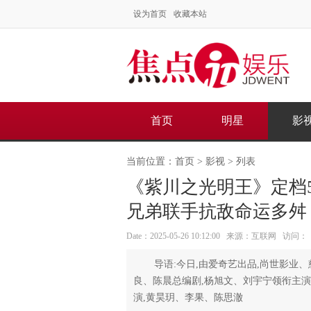
设为首页
收藏本站
首页
明星
影
当前位置：
首页
>
影视
> 列表
《紫川之光明王》定档5
兄弟联手抗敌命运多舛
Date：2025-05-26 10:12:00 来源：互联网 访问：
导语:今日,由爱奇艺出品,尚世影业
良、陈晨总编剧,杨旭文、刘宇宁领衔主演
演,黄昊玥、李果、陈思澈