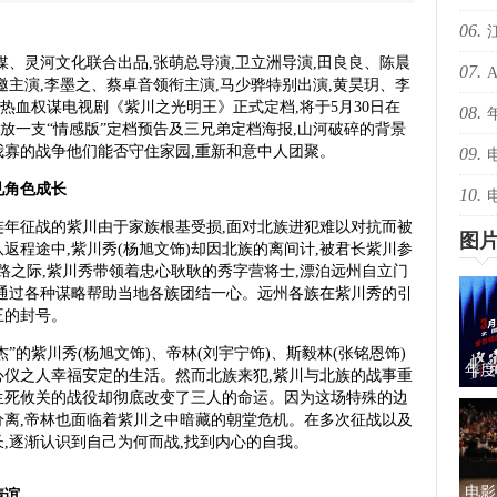
06.
爆！
媒、灵河文化联合出品,张萌总导演,卫立洲导演,田良良、陈晨
07.
爆！
邀主演,李墨之、蔡卓音领衔主演,马少骅特别出演,黄昊玥、李
热血权谋电视剧《紫川之光明王》正式定档,将于5月30日在
08.
还有
放一支“情感版”定档预告及三兄弟定档海报,山河破碎的背景
我寡的战争他们能否守住家园,重新和意中人团聚。
09.
绝版
见角色成长
10.
择心
连年征战的紫川由于家族根基受损,面对北族进犯难以对抗而被
图
返程途中,紫川秀(杨旭文饰)却因北族的离间计,被君长紫川参
路之际,紫川秀带领着忠心耿耿的秀字营将士,漂泊远州自立门
也通过各种谋略帮助当地各族团结一心。远州各族在紫川秀的引
王的封号。
杰”的紫川秀(杨旭文饰)、帝林(刘宇宁饰)、斯毅林(张铭恩饰)
年度
心仪之人幸福安定的生活。然而北族来犯,紫川与北族的战事重
生死攸关的战役却彻底改变了三人的命运。因为这场特殊的边
蜜的
分离,帝林也面临着紫川之中暗藏的朝堂危机。在多次征战以及
,逐渐认识到自己为何而战,找到内心的自我。
电影
情谊