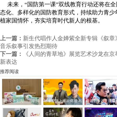
未来，“国防第一课”双线教育行动还将在
态化、多样化的国防教育形式，持续助力青少
植家国情怀，夯实培育时代新人的根基。
上一篇：
新生代唱作人金婵紫全新专辑《叙章
音乐叙事引发热烈期待
下一篇：
《人间的青草地》展览艺术沙龙在京
新表达
推荐阅读
听·见计划为111名听障
林峯空降上海ifc商场 与
香港影帝古天乐现
儿童送上新年声音礼
粉丝共度缤纷春日
海ifc商场 点亮「
包：让每一次表达都有
型圣诞之旅」开幕