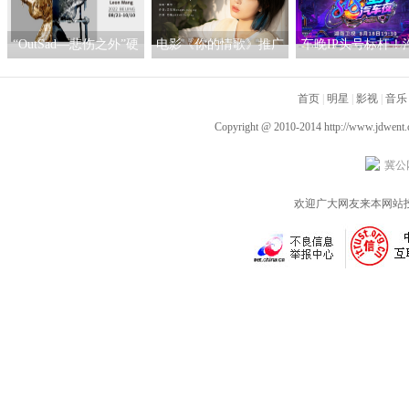
回响
“OutSad—悲伤之外”硬
电影《你的情歌》推广
车晚IP头号标杆！
核当代潮流艺术作品展
曲发布 姚慧动人演绎名
之家818全球汽车夜
北京启幕
为你的时光
首页
四网第一热搜屠榜
|
明星
|
影视
|
音乐
Copyright @ 2010-2014
http://www.jdwent
冀公网
欢迎广大网友来本网站