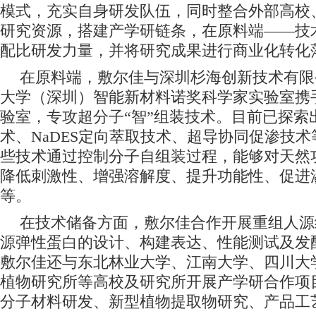
模式，
充实自身研发队伍，
同时
整合外部
高校
研究资源，
搭建产学研链条
，在原料端——技
配比研发力量，并
将研究成果进行商业化转化
在原料端，
敷尔佳与深圳杉海创新技术有限
大学
（
深圳
）
智能新材料诺奖科学家实验室携
验室，专攻超分子
“
智
”
组装技术
。目前已
探索
术、NaDES定向萃取技术、超导协同促渗技
些技术通过控制分子自组装过程，能够对天然
降低刺激性、增强溶解度、提升功能性、促进
等。
在技术储备方面，敷尔佳合作开展重组人源
源弹性蛋白的设计、构建表达、性能测试及发
敷尔佳
还与
东北林业大学、江南大学、四川大
植物研究所等高校及研究所开展产学研合作项
分子材料研发、新型植物提取物研究、产品工