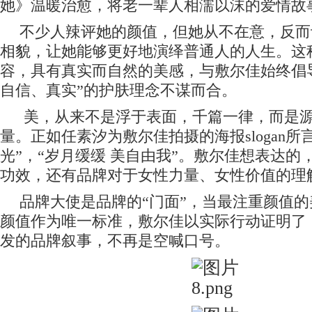
她》温暖治愈，将老一辈人相濡以沫的爱情故
不少人辣评她的颜值，但她从不在意，反而
相貌，让她能够更好地演绎普通人的人生。这
容，具有真实而自然的美感，与敷尔佳始终倡
自信
、
真实
”
的护肤理念
不谋而合。
美，从来不是浮于表面，千篇一律，而是
量。正如任素汐为敷尔佳拍摄的海报slogan所
光”，“岁月缓缓
美自由我”。敷尔佳想表达的
功效，还有品牌对于女性力量、女性价值的理
品牌大使
是品牌的“门面”，当最注重颜值
颜值作为唯一标准，敷尔佳以实际行动证明了
发的品牌叙事，不再是空喊口号。