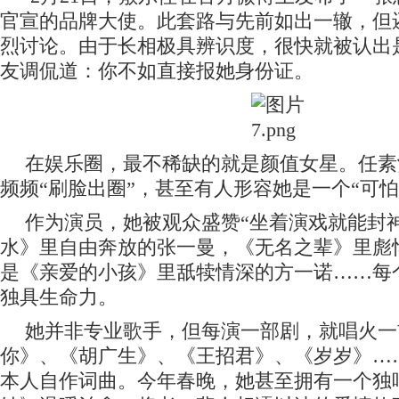
官宣的品牌大使。此套路与先前如出一辙，但
烈讨论。由于
长相
极具
辨识度
，很快就被认出
友调侃道：你不如直接报她身份证。
在娱乐圈，最不稀缺的就是颜值女星。任素
频频“刷脸出圈”，甚至有人形容她是一个“可怕
作为演员，她被观众盛赞“坐着演戏就能封
水》里自由奔放的张一曼，《无名之辈》里彪
是《亲爱的小孩》里舐犊情深的方一诺……每
独具生命力。
她并非专业歌手，但每演一部剧，就唱火一
你》、《胡广生》、《王招君》、《岁岁》…
本人自作词曲。今年春晚，她甚至拥有一个独