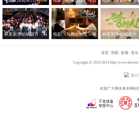
年度女性犯罪力作《蜂
电影《呼啸山庄》今日
电影《拼桌》举办
蜜的针》定档3月28日
上映
礼及路演 白色情人
绝版影后阵容癫
约搭子稳稳幸福
林更新李幼斌新片《马
电影《马腾你别走》曝
林更新李幼斌新片
腾你别走》首映礼 笑泪
光“祝你牛”版预告 林更
腾你别走》定档1月1
齐飞获全龄段共鸣好评
新李幼斌组团勇闯人
首页
|
明星
|
影视
|
音乐
生“新地图”
Copyright @ 2010-2014
http://www.jdwent
冀公网
欢迎广大网友来本网站