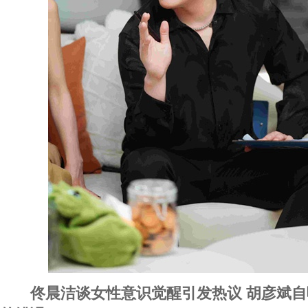
佟晨洁谈女性意识觉醒引发热议 胡彦斌