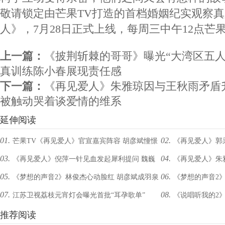
敬请锁定由芒果TV打造的首档婚姻纪实观察
人》，7月28日正式上线，每周三中午12点芒
上一篇：
《披荆斩棘的哥哥》曝光“大湾区五人
真训练陈小春展现责任感
下一篇：
《再见爱人》朱雅琼因与王秋雨矛盾
被触动哭着谈爱情的维系
延伸阅读
01.
02.
芒果TV《再见爱人》官宣嘉宾阵容 胡彦斌憧憬
《再见爱人》郭采
03.
04.
《再见爱人》倪萍一针见血发起犀利提问 魏巍
《再见爱人》朱
婚姻郭采洁孙怡分享婚姻观
怡分享自己与董子健
05.
06.
《梦想的声音2》林俊杰心动脸红 胡彦斌成羽泉
《梦想的声音2
佟晨洁激烈争吵不欢而散
泪 孙怡被触动哭着
07.
08.
江苏卫视荔枝元宵灯会曝光首批“耳孕歌单”
《说唱听我的2
手机“屏保”，素人被赞“无懈可击”
女” X导师胡彦斌首发
推荐阅读
群花式加盟引热议