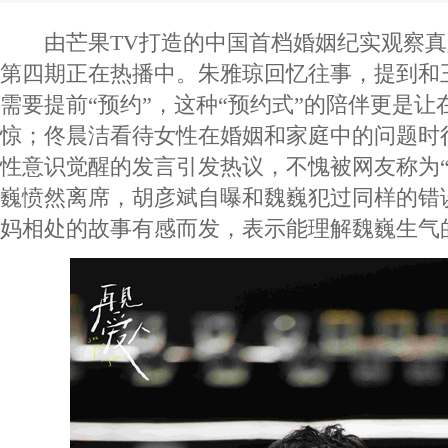
由芒果TV打造的中国首档婚姻纪实观察真
第四期正在热播中。朱雅琼回忆往事，提到和
需要提前“预约”，这种“预约式”的陪伴更是
惊；佟晨洁看待女性在婚姻和家庭中的问题时
性意识觉醒的发言引发热议，不愧被网友称为“
巍愤然离席，胡彦斌自曝和魏巍犯过同样的错
妈相处的故事有感而发，表示能理解魏巍生气