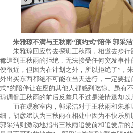
朱雅琼不满与王秋雨“预约式”陪伴 郭采洁
朱雅琼回应曾去探班王秋雨，相邀去步行
都遭到王秋雨的拒绝，无法接受任何突发事件
便很近，但因为在计划之外，所以拒绝了”，
外出买东西都绝不可能在当天进行，一定要提
式”的陪伴让在座的其他人都感到吃惊。虽有
琼调侃王秋雨的前后反差只不过是激情退却以
而在观察室内，郭采洁对于王秋雨和朱雅
细，胡彦斌认为王秋雨在相处中因为不快乐所
郭采洁则激动地指出王秋雨追爱前和追爱后的