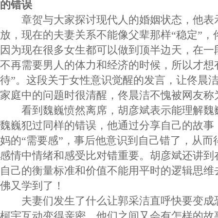
的错误
章贺与大家探讨现代人的婚姻状态，他表
放，现在的夫妻关系不能像父辈那样“稳定”，
因为现在很多女生都可以做到顶半边天，在一
不再需要男人的体力和经济的时候，所以才想
待”。这段关于女性意识觉醒的发言，让佟晨
家庭中的问题时很清醒，佟晨洁不愧被网友称为
看到魏巍愤然离席，胡彦斌表示能理解魏
魏巍犯过同样的错误，他通过分享自己的故事
妈的“需要感”，事后他意识到自己错了，从而
感情中情绪和感受比对错重要。胡彦斌还讲到
自己的衡量标准和价值不能用平时的逻辑思维
佛又学到了！
夫妻们发生了什么让郭采洁直呼快要变成
柯宇互动变得亲密，他们之间又会有怎样的故