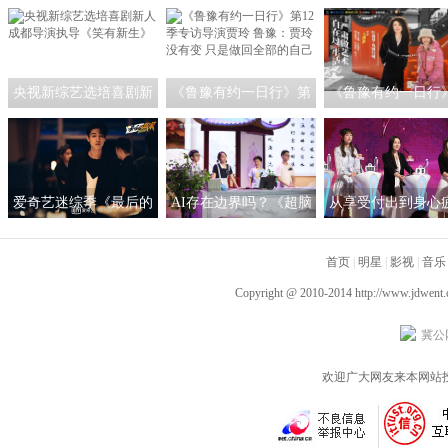
央视新综艺选培喜剧新
《鲁豫有约一日行》第
《鲁豫有约一日行
人 成都导演执导《笑有
12季专访导演贾玲 鲁
访王潮歌：我希望
新生》
豫：贾玲没有变 只是做
是一个严肃的艺术
回全部的自己
爱奇艺迷综季《最后的
AI存在边界吗？《超脑
从享受付出到身心
赢家》热播中 秦霄贤赵
少年团》人工智能作诗
《非诚勿扰》：恋
又廷画风清奇临危不乱
引热议
首页
间不必过度承担
|
明星
|
影视
|
音乐
Copyright @ 2010-2014
http://www.jdwent
冀公网
欢迎广大网友来本网站