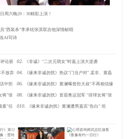
周六晚20：30精彩上演！
员“西装杀”李承铉张淇双吉他深情献唱
练AI写诗
02.
开评论获
《非诚》“二次元萌女”时嘉上演大逆袭
04.
年不放弃
《缘来非诚勿扰》热议“门当户对” 孟非、黄磊
06.
生活中拒
《缘来非诚勿扰》黄澜曝曾拒大叔“不再相信缘
首度对辩
08.
女将”张
《缘来非诚勿扰》首迎奥运冠军 “排球女将”张
分” 谈儿女母爱爆棚
010.
顽童”任
《缘来非诚勿扰》黄澜遭男嘉宾“告白” 坦
萍：“缘分需要等，更需要去创造！”
言“正修炼自己，期待更多美好”