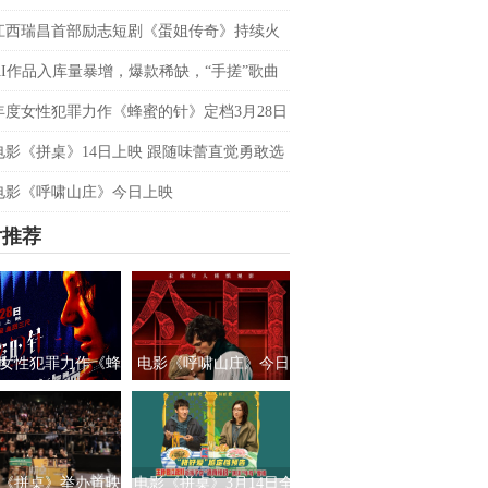
双平台数据刷新纪录，见证本土力量
江西瑞昌首部励志短剧《蛋姐传奇》持续火
双平台数据刷新纪录，见证本土力量
AI作品入库量暴增，爆款稀缺，“手搓”歌曲
优势吗？青风音乐 SXSW 圆桌实录
年度女性犯罪力作《蜂蜜的针》定档3月28日
影后阵容癫
电影《拼桌》14日上映 跟随味蕾直觉勇敢选
之所向
电影《呼啸山庄》今日上映
片推荐
女性犯罪力作《蜂
电影《呼啸山庄》今日
针》定档3月28日
上映
绝版影后阵容癫
《拼桌》举办首映
电影《拼桌》3月14日全