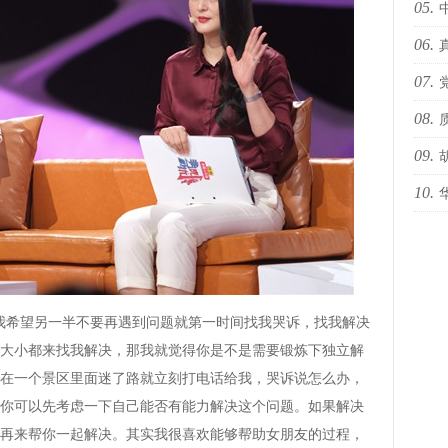
05.
06.
海i
07.
sty
08.
办“
09.
10.
预告
国际
希望另一半不要再遇到问题就第一时间找我哭诉，找我解决
大小都来找我解决，那我就觉得你是不是需要锻炼下独立解
在一个景区里面迷了路就立刻打电话给我，哭诉说怎么办，
你可以先考虑一下自己能否有能力解决这个问题。如果解决
再来帮你一起解决。其实我很喜欢能够帮助女朋友的过程，