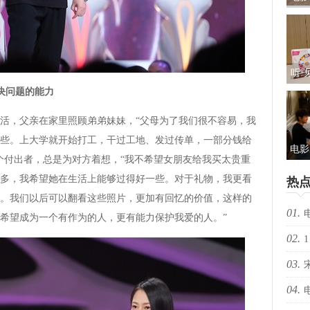
礼及
听·
决问题的能力
儿
包：
，父亲在家里照顾弟弟妹妹，“父母为了我们很不容易，我
些。上大学就开始打工，干过工地、发过传单，一部分钱给
电影
个付出者，总是为对方着想，“我不希望女朋友给我买太贵重
光“
多，我希望她在生活上能够过得好一些。对于礼物，我更看
热
新
。我们以后可以翻看这些照片，更加有回忆的价值，这样的
01.
希望成为一个有作为的人，更有能力保护我爱的人。”
02.
择心
1
03.
04.