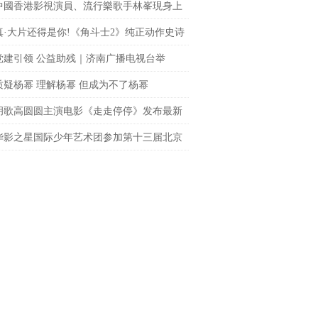
中國香港影視演員、流行樂歌手林峯現身上
fc商場 點亮「繽紛歐普藝術樂園」開幕儀式
真·大片还得是你!《角斗士2》纯正动作史诗
le席卷大银幕
党建引领 公益助残｜济南广播电视台举
聚光”公益观影活动
质疑杨幂 理解杨幂 但成为不了杨幂
胡歌高圆圆主演电影《走走停停》发布最新
 狂野一家上演劲爆日常
华影之星国际少年艺术团参加第十三届北京
网络电影展，传承电影梦