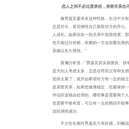
恋人之间不必过度承担，亲密关系也不
像男嘉宾廖承友这种性格，生活中大有人
总是付出，甚至牺牲自己换取对方的开心。
人成长。如果你在一段关系中觉得很累，那
也不能过分依赖，依赖的一方会加重自身的
系难以长久维持。”
黄澜分析道：“男嘉宾其实很善良、很单
是为别人考虑太多，总是在呼应父母和女朋
觉得太累了，就开始希望对方有一定的独立
是亲密关系，如果想健康稳定，也要保持一
伴侣应该独自处理的、哪些事是需要两个人
也需要平衡有度，可以有一点依赖但不能事
这段感情减分。
不少女生都对男嘉宾大有好感，刘畅说道