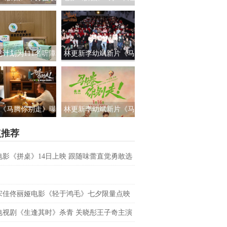
路演 白色情人节相
国上映 饭张力拉满独属
约搭子稳稳幸福
于老吃家的烟火浪漫
见计划为111名听障
林更新李幼斌新片《马
童送上新年声音礼
腾你别走》首映礼 笑泪
让每一次表达都有
齐飞获全龄段共鸣好评
回响
《马腾你别走》曝
林更新李幼斌新片《马
祝你牛”版预告 林更
腾你别走》定档1月16日
点推荐
李幼斌组团勇闯人
生“新地图”
电影《拼桌》14日上映 跟随味蕾直觉勇敢选
之所向
宋佳佟丽娅电影《轻于鸿毛》七夕限量点映
电视剧《生逢其时》杀青 关晓彤王子奇主演