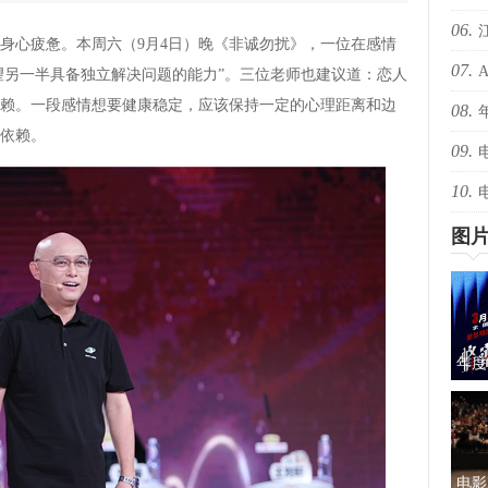
06.
爆！
心疲惫。本周六（9月4日）晚《非诚勿扰》，一位在感情
07.
爆！
希望另一半具备独立解决问题的能力”。三位老师也建议道：恋人
赖。一段感情想要健康稳定，应该保持一定的心理距离和边
08.
还有
依赖。
09.
绝版
10.
择心
图
年度
蜜的
电影