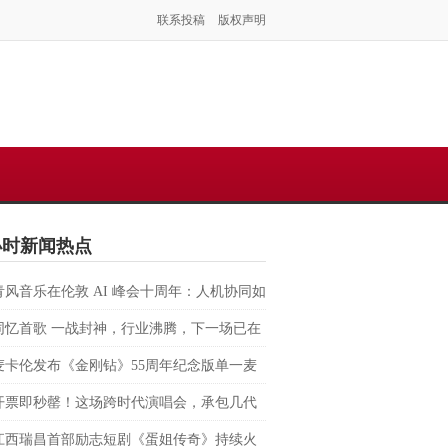
联系投稿
版权声明
小时新闻热点
青风音乐在伦敦 AI 峰会十周年：人机协同如
塑虚拟音乐 IP 全球化路径？
同忆首歌 一战封神，行业沸腾，下一场已在
麦卡伦发布《金刚钻》55周年纪念版单一麦
格兰威士忌 致敬007银幕传奇，续写匠心与
开票即秒罄！这场跨时代演唱会，承包几代
的交融
回忆
江西瑞昌首部励志短剧《蛋姐传奇》持续火