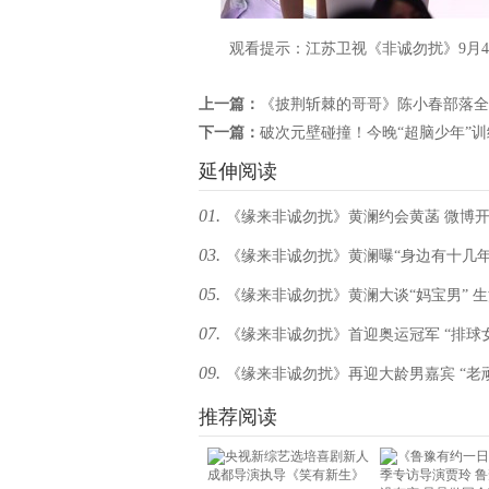
观看提示：江苏卫视《非诚勿扰》9月4日
上一篇：
《披荆斩棘的哥哥》陈小春部落全
下一篇：
破次元壁碰撞！今晚“超脑少年”训
延伸阅读
01.
《缘来非诚勿扰》黄澜约会黄菡 微博
03.
《缘来非诚勿扰》黄澜曝“身边有十几
观众集体“告白”
05.
《缘来非诚勿扰》黄澜大谈“妈宝男” 
的追求者”
07.
《缘来非诚勿扰》首迎奥运冠军 “排球
绝“套路”
09.
《缘来非诚勿扰》再迎大龄男嘉宾 “老
萍：“缘分需要等，更需要去创造！”
性相亲引热议
推荐阅读