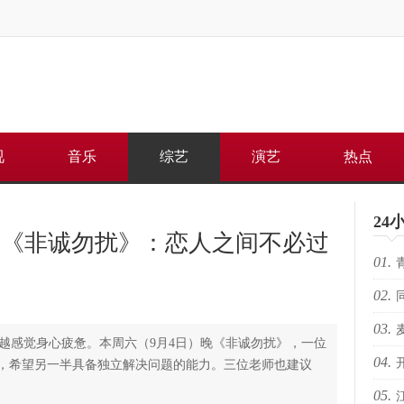
视
音乐
综艺
演艺
热点
24
 《非诚勿扰》：恋人之间不必过
01.
02.
何重
03.
路上
感觉身心疲惫。本周六（9月4日）晚《非诚勿扰》，一位
04.
芽苏
，希望另一半具备独立解决问题的能力。三位老师也建议
05.
电影
人的