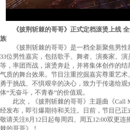
《披荆斩棘的哥哥》正式定档滚烫上线 
族
《披荆斩棘的哥哥》是一档全新聚焦男性
33位男性嘉宾，包括歌手、舞者、演奏家、演
等，率团而战，滚烫奔赴，并将集体创作的结
气质的舞台效果。节目注重挖掘嘉宾尊重艺术
勇于挑战、不惧艰辛的决心，致力于传递给观
体“无奋斗，不青春”的价值观。
此次，《披荆斩棘的哥哥》主题曲《Call Me B
经发布，即引爆期待和关注。日前，节目已正
敬请关注8月12日起每周四、周五12:00双更
棘的哥哥》！