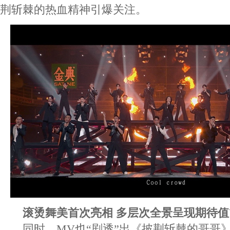
荆斩棘的热血精神引爆关注。
滚烫舞美首次亮相 多层次全景呈现期待值
同时，MV也“剧透”出《披荆斩棘的哥哥