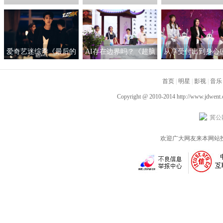
人 成都导演执导《笑有
12季专访导演贾玲 鲁
访王潮歌：我希望
新生》
豫：贾玲没有变 只是做
是一个严肃的艺术
回全部的自己
爱奇艺迷综季《最后的
AI存在边界吗？《超脑
从享受付出到身心
赢家》热播中 秦霄贤赵
少年团》人工智能作诗
《非诚勿扰》：恋
又廷画风清奇临危不乱
引热议
首页
间不必过度承担
|
明星
|
影视
|
音乐
Copyright @ 2010-2014
http://www.jdwent
冀公网
欢迎广大网友来本网站