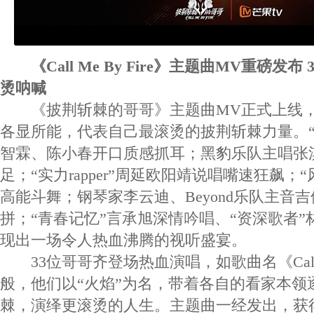
《Call Me By Fire》主题曲MV重磅发
烫呐喊
《披荆斩棘的哥哥》主题曲MV正式上线，
各显所能，代表自己最滚烫的披荆斩棘力量。“
智霖、陈小春开口质感抓耳；黑豹乐队主唱张
足；“实力rapper”周延欧阳靖说唱嘴速狂飙；
高能斗舞；钢琴家李云迪、Beyond乐队主音
拼；“青春记忆”言承旭深情吟唱、“资深歌者
现出一场令人热血沸腾的视听盛宴。
33位哥哥齐登场热血演唱，如歌曲名《Call Me
般，他们以“火焰”为名，带着各自的看家本领
棘，演绎更滚烫的人生。主题曲一经发出，获