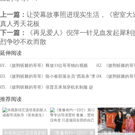
上一篇：
让荧幕故事照进现实生活，《密室大
真人秀天花板
下一篇：
《再见爱人》倪萍一针见血发起犀利
烈争吵不欢而散
延伸阅读
01.
02.
《披荆斩棘的哥哥》释放33位哥哥独白视频
《披荆斩棘的哥
03.
04.
《披荆斩棘的哥哥》陈小春部落全员“西装杀”李
《披荆斩棘的哥
与“镜”对话述说“我”的故事
全员认真训练陈小春
05.
《披荆斩棘的哥哥》张晋言承旭穿机长制服 赵
承铉张淇双吉他深情献唱
海泉清爽背头练唱跳
文卓古琴首秀
推荐阅读
央视新综艺选培喜剧新
《鲁豫有约一日行》第
《鲁豫有约一日行