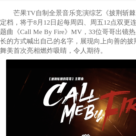
芒果TV自制全景音乐竞演综艺《披荆斩棘
定档，将于8月12日起每周四、周五12点双更
题曲《Call Me By Fire》MV，33位哥哥
长的方式喊出自己的名字，展现向上向善的披
舞美首次亮相燃炸吸睛，令人期待。