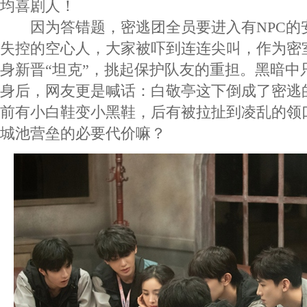
均喜剧人！
因为答错题，密逃团全员要进入有NPC的
失控的空心人，大家被吓到连连尖叫，作为密
身新晋“坦克”，挑起保护队友的重担。黑暗中
身后，网友更是喊话：白敬亭这下倒成了密逃
前有小白鞋变小黑鞋，后有被拉扯到凌乱的领
城池营垒的必要代价嘛？