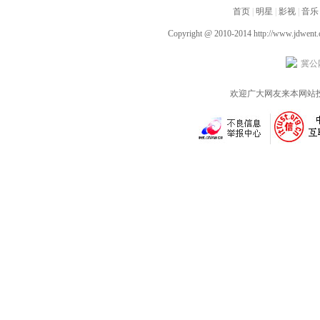
又廷画风清奇临危不乱
引热议
首页
间不必过度承担
|
明星
|
影视
|
音乐
Copyright @ 2010-2014
http://www.jdwent
冀公网
欢迎广大网友来本网站