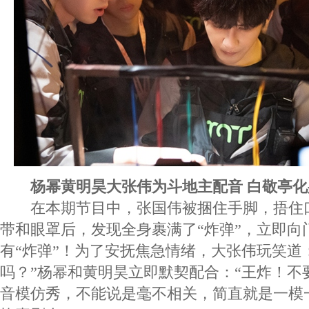
杨幂黄明昊大张伟为斗地主配音 白敬亭
在本期节目中，张国伟被捆住手脚，捂住
带和眼罩后，发现全身裹满了“炸弹”，立即向
有“炸弹”！为了安抚焦急情绪，大张伟玩笑道
吗？”杨幂和黄明昊立即默契配合：“王炸！不
音模仿秀，不能说是毫不相关，简直就是一模