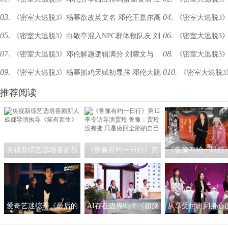
03.
04.
《密室大逃脱3》杨幂欲改英文名 邓伦王嘉尔高
《密室大逃脱3
嘉尔教杨幂大张伟跳狼人舞
说自己的颜值巅峰是
05.
06.
《密室大逃脱3》白敬亭混入NPC群体救队友 刘
《密室大逃脱3
空模仿表情包超传神
空徒手拉滑索
07.
08.
《密室大逃脱3》邓伦解题逻辑满分 刘耀文与
《密室大逃脱3
耀文自曝密码太好笑
NPC不要太皮
09.
010.
《密室大逃脱3》杨幂抓鸡天赋初显露 邓伦大跳
《密室大逃脱
NPC尴尬对视讨价还价
明昊上演即兴武侠小
石家庄广场舞
推荐阅读
黄明昊不惧“无脸男”
央视新综艺选培喜剧新
《鲁豫有约一日行》第
《鲁豫有约一日行
人 成都导演执导《笑有
12季专访导演贾玲 鲁
访王潮歌：我希望
新生》
豫：贾玲没有变 只是做
是一个严肃的艺术
回全部的自己
爱奇艺迷综季《最后的
AI存在边界吗？《超脑
从享受付出到身心
赢家》热播中 秦霄贤赵
少年团》人工智能作诗
《非诚勿扰》：恋