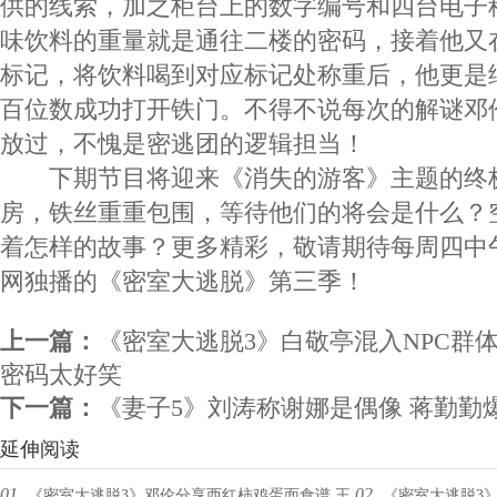
供的线索，加之柜台上的数字编号和四台电子
味饮料的重量就是通往二楼的密码，接着他又
标记，将饮料喝到对应标记处称重后，他更是
百位数成功打开铁门。不得不说每次的解谜邓
放过，不愧是密逃团的逻辑担当！
下期节目将迎来《消失的游客》主题的终
房，铁丝重重包围，等待他们的将会是什么？
着怎样的故事？更多精彩，敬请期待每周四中午
网独播的《密室大逃脱》第三季！
上一篇：
《密室大逃脱3》白敬亭混入NPC群
密码太好笑
下一篇：
《妻子5》刘涛称谢娜是偶像 蒋勤勤
延伸阅读
01.
02.
《密室大逃脱3》邓伦分享西红柿鸡蛋面食谱 王
《密室大逃脱3