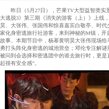
昨日（5月27日），芒果TV大型益智类实
大逃脱3》第三期《消失的游客（上）》上线
昊、大张伟、张国伟和惊喜嘉宾白敬亭、时代
家化身密逃旅行社游客，来到神秘的M镇，开
故事。本期节目中，杨幂黄明昊大张伟现场给
勇打头阵化身密逃的城池营垒；邓伦专注解谜
被问到会选择和密逃团中的谁去旅行时，更是
起很有安全感”。