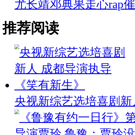
尤长靖邓典果走心rap
推荐阅读
央视新综艺选培喜剧新