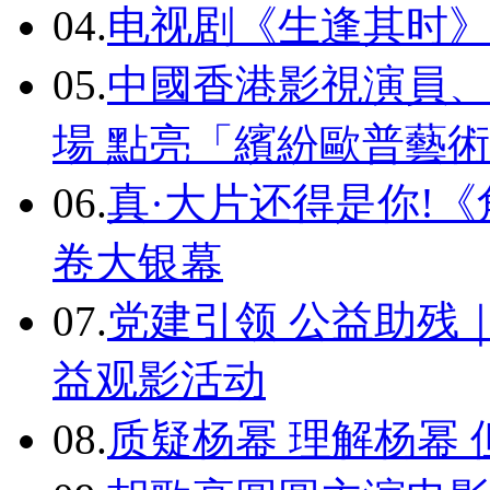
04.
电视剧《生逢其时》
05.
中國香港影視演員、
場 點亮「繽紛歐普藝
06.
真·大片还得是你!《
卷大银幕
07.
党建引领 公益助残
益观影活动
08.
质疑杨幂 理解杨幂