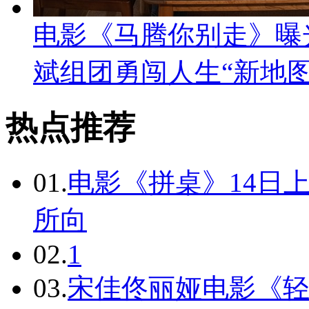
电影《马腾你别走》曝光
斌组团勇闯人生“新地图
热点推荐
01.
电影《拼桌》14日
所向
02.
1
03.
宋佳佟丽娅电影《