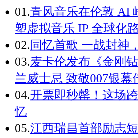
01.
青风音乐在伦敦 A
塑虚拟音乐 IP 全球化
02.
同忆首歌 一战封神
03.
麦卡伦发布《金刚钻
兰威士忌 致敬007银
04.
开票即秒罄！这场
忆
05.
江西瑞昌首部励志