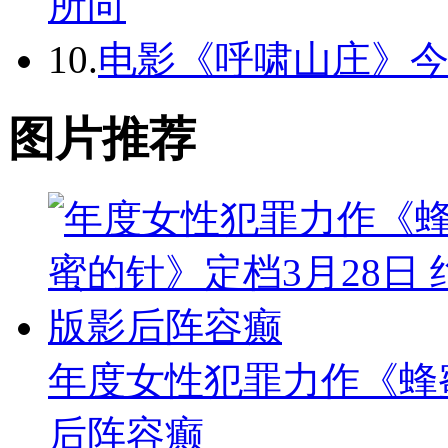
所向
10.
电影《呼啸山庄》
图片推荐
年度女性犯罪力作《蜂蜜
后阵容癫