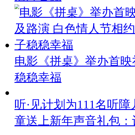
电影《拼桌》举办首映
稳稳幸福
听·见计划为111名听障
童送上新年声音礼包：