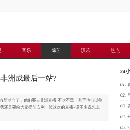
视
音乐
综艺
演艺
热点
24
 非洲成最后一站?
01.
02.
何重
新动向了，他们要去非洲直播!不吹不黑，基于他们以往
03.
路上
，我还是要给大家提前安利一波这次的直播~话不多说先上
04.
芽苏
05.
电影
人的