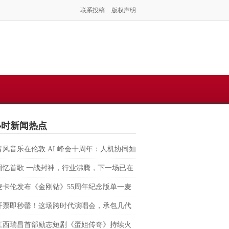
联系投稿
版权声明
小时新闻热点
青风音乐在伦敦 AI 峰会十周年：人机协同如
塑虚拟音乐 IP 全球化路径？
同忆首歌 一战封神，行业沸腾，下一场已在
麦卡伦发布《金刚钻》55周年纪念版单一麦
格兰威士忌 致敬007银幕传奇，续写匠心与
开票即秒罄！这场跨时代演唱会，承包几代
的交融
回忆
江西瑞昌首部励志短剧《蛋姐传奇》持续火