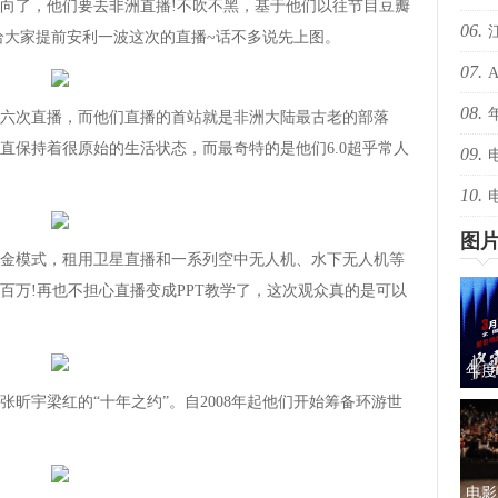
了，他们要去非洲直播!不吹不黑，基于他们以往节目豆瓣
06.
爆！
要给大家提前安利一波这次的直播~话不多说先上图。
07.
爆！
08.
还有
次直播，而他们直播的首站就是非洲大陆最古老的部落
直保持着很原始的生活状态，而最奇特的是他们6.0超乎常人
09.
绝版
10.
择心
图
模式，租用卫星直播和一系列空中无人机、水下无人机等
百万!再也不担心直播变成PPT教学了，这次观众真的是可以
年度
宇梁红的“十年之约”。自2008年起他们开始筹备环游世
蜜的
电影