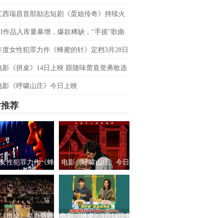
双平台数据刷新纪录，见证本土力量
江西瑞昌首部励志短剧《蛋姐传奇》持续火
双平台数据刷新纪录，见证本土力量
AI作品入库量暴增，爆款稀缺，“手搓”歌曲
优势吗？青风音乐 SXSW 圆桌实录
年度女性犯罪力作《蜂蜜的针》定档3月28日
影后阵容癫
电影《拼桌》14日上映 跟随味蕾直觉勇敢选
之所向
电影《呼啸山庄》今日上映
片推荐
女性犯罪力作《蜂
电影《呼啸山庄》今日
针》定档3月28日
上映
绝版影后阵容癫
《拼桌》举办首映
电影《拼桌》3月14日全