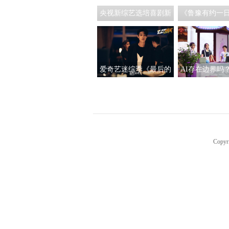
央视新综艺选培喜剧新
《鲁豫有约一
人 成都导演执导《笑有
12季专访导演
新生》
豫：贾玲没有变
回全部的
爱奇艺迷综季《最后的
AI存在边界吗
赢家》热播中 秦霄贤赵
少年团》人工
又廷画风清奇临危不乱
引热议
Copyr