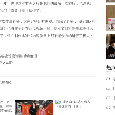
年，也许这次非洲之行是他们的最后一次旅行，也许从此
礼及
我们可真要且看且珍惜了。
首次非洲直播，大家记得到时围观。而除了直播，侣行团队和
听·
洲》也将在十月在西瓜视频上线，这次节目将制作成更适合
儿
短了，但在制作水准和内容质量上都不遗余力的进行了极大的
包：
电影
杰秘密惊喜谢娜感动落泪
带龙凤胎
光“
热
新
01.
治愈却令
02.
择心
1
03.
04.