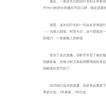
最近，一直在关注的侣行夫妇又有新动向
平均9.0的评分和播后节目口碑，我还是
据悉，这次侣行夫妇一共会在非洲进行六
——马塞人部落。时至今日，这个部落还一
的视力，一直都被人所称道。
而为了这次直播，张昕宇开启了疯狂氪金
拍摄装备，光每小时卫星租用费用就耗资近
按帧来欣赏节目了。
说完他们这次的直播，还是有必要提下张昕
界的计划，5年筹备，5年行走。