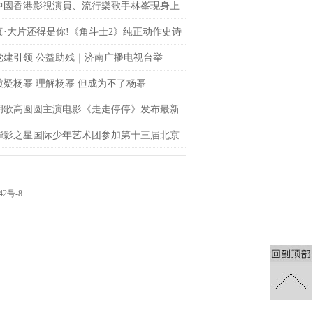
中國香港影視演員、流行樂歌手林峯現身上
fc商場 點亮「繽紛歐普藝術樂園」開幕儀式
真·大片还得是你!《角斗士2》纯正动作史诗
le席卷大银幕
党建引领 公益助残｜济南广播电视台举
聚光”公益观影活动
质疑杨幂 理解杨幂 但成为不了杨幂
胡歌高圆圆主演电影《走走停停》发布最新
 狂野一家上演劲爆日常
华影之星国际少年艺术团参加第十三届北京
网络电影展，传承电影梦
42号-8