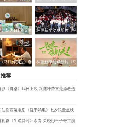
路演 白色情人节相
国上映 饭张力拉满独属
约搭子稳稳幸福
于老吃家的烟火浪漫
见计划为111名听障
林更新李幼斌新片《马
童送上新年声音礼
腾你别走》首映礼 笑泪
让每一次表达都有
齐飞获全龄段共鸣好评
回响
《马腾你别走》曝
林更新李幼斌新片《马
祝你牛”版预告 林更
腾你别走》定档1月16日
点推荐
李幼斌组团勇闯人
生“新地图”
电影《拼桌》14日上映 跟随味蕾直觉勇敢选
之所向
宋佳佟丽娅电影《轻于鸿毛》七夕限量点映
电视剧《生逢其时》杀青 关晓彤王子奇主演