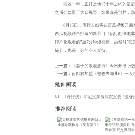
而这一年，正好是他们十年之约的最后一
之后会隐退于大众视野，如果真是那样，那
8月15日，侣行夫妇将在西瓜视频开启
西瓜视频联合打造的新节目《侣行翻滚吧非
碎片化观看的5至7分钟短视频，虽然时间
提升，也是十分的令人期待。
上一篇：
《妻子的浪漫旅行》今日开播 张
下一篇：
何猷君加盟《爸爸去哪儿6》一人
延伸阅读
01.
《丹行线》印尼父亲展深沉父爱 ?温馨
朱丹大哭
推荐阅读