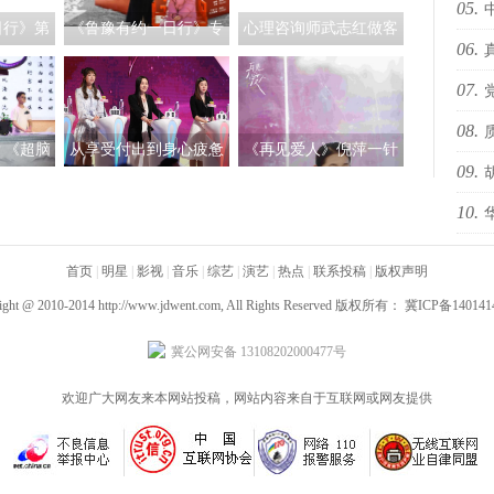
05.
日行》第
《鲁豫有约一日行》专
心理咨询师武志红做客
06.
海i
贾玲 鲁
访王潮歌：我希望自己
《鲁豫有约一日行》
07.
sty
 只是做
是一个严肃的艺术家
自己
08.
办“
？《超脑
从享受付出到身心疲惫
《再见爱人》倪萍一针
09.
智能作诗
《非诚勿扰》：恋人之
见血发起犀利提问 魏巍
10.
预告
间不必过度承担
佟晨洁激烈争吵不欢而
散
国际
首页
|
明星
|
影视
|
音乐
|
综艺
|
演艺
|
热点
|
联系投稿
|
版权声明
ight @ 2010-2014
http://www.jdwent.com
, All Rights Reserved 版权所有：
冀ICP备140141
冀公网安备 13108202000477号
欢迎广大网友来本网站投稿，网站内容来自于互联网或网友提供