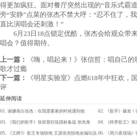
得更加疯狂。面对餐厅突然出现的“音乐式霸道
旁“安静”点菜的张杰不禁大呼：“忍不住了，
直比演唱会还刺激！”
6月23日18点锁定优酷，张杰会给观众带
唱会？值得期待。
上一篇：
《嗨，唱起来！》张信哲：唱自己的
歌才过瘾
下一篇：
《明星实验室》点燃618年中狂欢，
评
延伸阅读
01.
02.
谢娜表白张杰：在我需要家的时候遇到他
《歌手》爆发！
03.
04.
《我们的歌手》张碧晨狂练国标备战 张杰身
《跨界歌王》张
05.
06.
《王牌3》歌王专场惊艳 王源张杰惊艳改编玩说
《周六夜现场》张
负“逆战高压”
出少女心