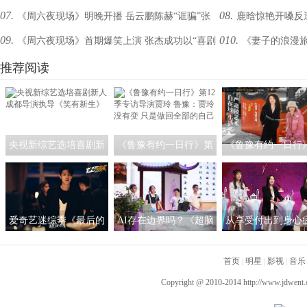
07.
08.
《周六夜现场》明晚开播 岳云鹏陈赫“诓骗”张
鹿晗惊艳开嗓反遭
唱 张靓颖平板支撑演唱
学如何抢C位？
09.
010.
《周六夜现场》首期爆笑上演 张杰成功以“喜剧
《妻子的浪漫旅
杰挑战高阶新喜剧？
靓颖同台飙歌拯救“
人”出道
推荐阅读
溺塞“狗粮”
央视新综艺选培喜剧新
《鲁豫有约一日行》第
《鲁豫有约一日行
人 成都导演执导《笑有
12季专访导演贾玲 鲁
访王潮歌：我希望
新生》
豫：贾玲没有变 只是做
是一个严肃的艺术
回全部的自己
爱奇艺迷综季《最后的
AI存在边界吗？《超脑
从享受付出到身心
赢家》热播中 秦霄贤赵
少年团》人工智能作诗
《非诚勿扰》：恋
又廷画风清奇临危不乱
引热议
首页
间不必过度承担
|
明星
|
影视
|
音乐
Copyright @ 2010-2014
http://www.jdwent