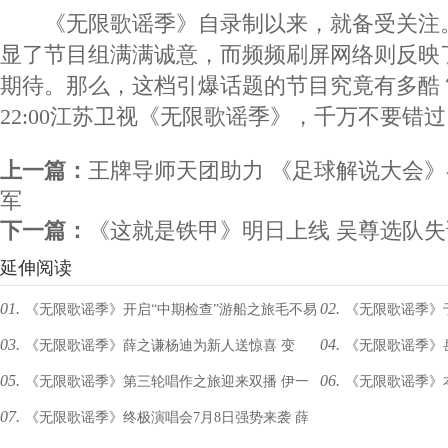
《无限歌谣季》自录制以来，就备受关注
显了节目组满满诚意，而频频刷屏网络则反映
期待。那么，这档引爆话题的节目究竟有多酷？
22:00江苏卫视《无限歌谣季》，千万不要错
上一篇：
王牌导师天团助力 《足球解说大会
军
下一篇：
《这就是铁甲》明日上线 吴尊选队
延伸阅读
01.
02.
《无限歌谣季》开启“中期检查”游船之旅毛不易
《无限歌谣季》
03.
04.
《无限歌谣季》薛之谦杨迪为新人送惊喜 变
《无限歌谣季》
张绍刚“亲子装”上阵
因被杨迪笑到"破功"
05.
06.
《无限歌谣季》第三轮唱作之旅迎来双播 伊一
《无限歌谣季》
装"小熊"走心献唱
夫妻补办婚礼
07.
《无限歌谣季》终极演唱会7月8日强势来袭 薛
成搭档热门人选
云鹏杨迪等迎"毕业考