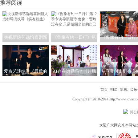
之谦于文文等为青春放歌
推荐阅读
央视新综艺选培喜剧新
《鲁豫有约一日行》第
《鲁豫有约一日行
人 成都导演执导《笑有
12季专访导演贾玲 鲁
访王潮歌：我希望
新生》
豫：贾玲没有变 只是做
是一个严肃的艺术
回全部的自己
爱奇艺迷综季《最后的
AI存在边界吗？《超脑
从享受付出到身心
赢家》热播中 秦霄贤赵
少年团》人工智能作诗
《非诚勿扰》：恋
又廷画风清奇临危不乱
引热议
首页
间不必过度承担
|
明星
|
影视
|
音乐
Copyright @ 2010-2014
http://www.jdwent
冀公网
欢迎广大网友来本网站