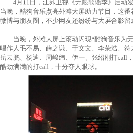
4月11日，江苏卫视《无限歌谣季》启动发
当晚，酷狗音乐点亮外滩大屏助力节目，这番花式
微博与朋友圈，不少网友还纷纷与大屏合影留
当晚，外滩大屏上滚动闪现“酷狗音乐为无
唱作人毛不易、薛之谦、于文文、李荣浩、符
岳云鹏、杨迪、周峻纬、伊一、张绍刚打call
酷劲满满的打call，十分夺人眼球。