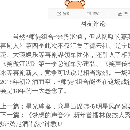
网友评论
虽然“师徒组合”来势汹汹，但从网曝的嘉
喜剧人》第四季此次不仅汇集了德云社、辽宁
花、大碗娱乐等喜剧界领军团体，还引入了相
《笑傲江湖》第一季总冠军孙建弘、《笑声传
冰等喜剧新人，竞争可以说是相当激烈。一场
2018年初汹涌而至，“师徒”组合能否在这场战
会是18年的一大悬念了。
上一篇：
星光璀璨，众星出席虚拟明星风尚盛
下一篇：
《梦想的声音2》新年首播林俊杰大秀
炫“鸡尾酒唱法”讨教JJ