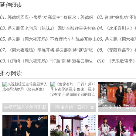
延伸阅读
01.
02.
郭德纲回应小岳岳“功高震主” 蔡康永：郭德纲
肖旭“娘炮功”不
03.
04.
岳云鹏回老宅录《熟味2》 回忆辛酸往事失控痛
《欢乐喜剧人》
已称霸艺坛
05.
06.
岳云鹏《周六夜现场》不敌鹿晗？与陈赫互呛上
岳云鹏《周六夜现
哭
太”
07.
08.
《周六夜现场》明晚开播 岳云鹏陈赫“诓骗”张
《无限歌谣季》
演另类喜剧人生
笑观众背后是成堆笔
09.
010.
张雨绮《周六夜现场》“打脸”陈赫 遭岳云鹏告
《无限歌谣季》
杰挑战高阶新喜剧？
夫妻补办婚礼
白“你养我啊”
推荐阅读
云鹏杨迪等迎"毕业考
央视新综艺选培喜剧新
《鲁豫有约一日行》第
《鲁豫有约一日行
人 成都导演执导《笑有
12季专访导演贾玲 鲁
访王潮歌：我希望
新生》
豫：贾玲没有变 只是做
是一个严肃的艺术
回全部的自己