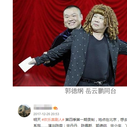
郭德纲 岳云鹏同台