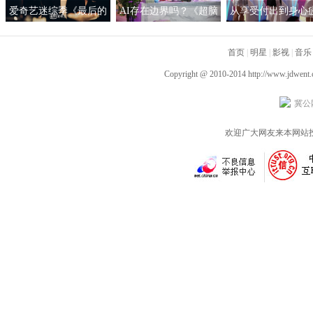
爱奇艺迷综季《最后的
AI存在边界吗？《超脑
从享受付出到身心
赢家》热播中 秦霄贤赵
少年团》人工智能作诗
《非诚勿扰》：恋
又廷画风清奇临危不乱
引热议
首页
间不必过度承担
|
明星
|
影视
|
音乐
Copyright @ 2010-2014
http://www.jdwent
冀公网
欢迎广大网友来本网站