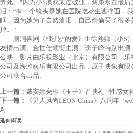
弄死。”因为小S演戏太过敬业，蔡康永在最后
泪：“有一个镜头是她在医院吃花生酱拌面，
眶，因为她为了自然流泪，自己偷偷买了很多
掉。”
脑洞喜剧《“吃吃”的爱》由徐熙娣（小S）
友情出演、金世佳领衔主演、李子峰特别出演，
公映。影片由乐视影业（北京）有限公司，乐
公司及海滩娱乐有限公司出品，原子映象有限
公司联合出品。
上一篇：
戴安娜亮相《玉子》首映礼 “性感女
下一篇：
《男人风尚LEON China》八周年 “wel
对
延伸阅读
01.
02.
童菲《颜值大战》秀自拍 吊威亚指压板胆大无
直击上海国际电