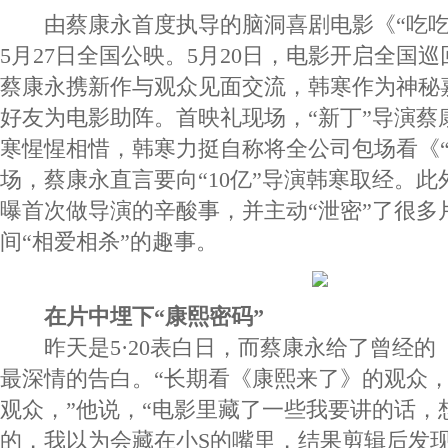
由蔡康永首度执导的脑洞喜剧电影《“吃吃”的
5月27日全国公映。5月20日，电影开启全国
蔡康永携新作与观众见面交流，韩寒作为神秘
好友为电影助阵。首映礼现场，“新丁”导演蔡
寒惺惺相惜，韩寒力挺自称将全公司包场看《“
场，蔡康永直言要向“10亿”导演韩寒取经。
曝首次做导演的辛酸事，并主动“泄密”了很多
间“相爱相杀”的趣事。
在片中埋下“康熙密码”
昨天是5·20表白日，而蔡康永给了曾经
最深情的告白。“长期看《康熙来了》的观众，
观众，”他说，“电影里藏了一些我要讲的话，
的，我以为会藏在小S的嘴里，结果剪辑后发