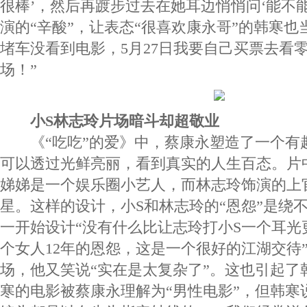
很棒’，然后再踱步过去在她耳边悄悄问‘能不能
演的“辛酸”，让表态“很喜欢康永哥”的韩寒也
堵车没看到电影，5月27日我要自己买票去看
场！”
小S林志玲片场暗斗却超敬业
《“吃吃”的爱》中，蔡康永塑造了一个有趣
可以透过光鲜亮丽，看到真实的人生百态。片
娣娣是一个娱乐圈小艺人，而林志玲饰演的上
星。这样的设计，小S和林志玲的“恩怨”是绕
一开始设计“没有什么比让志玲打小S一个耳光
个女人12年的恩怨，这是一个很好的江湖交待
场，他又笑说“实在是太复杂了”。这也引起了
寒的电影被蔡康永理解为“男性电影”，但韩寒