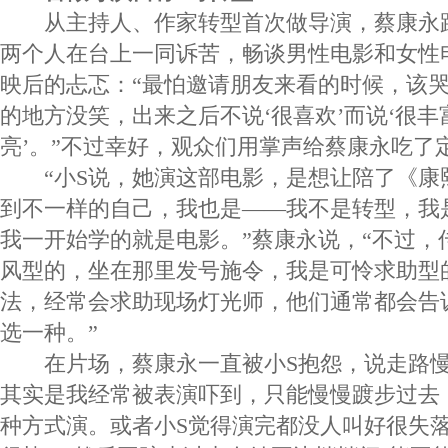
从主持人、作家转型首次做导演，蔡康永
两个人在台上一同诉苦，畅谈男性电影和女性
映后的忐忑：“最怕邀请朋友来看的时候，该
的地方没笑，出来之后不说‘很喜欢’而说‘很丰富
亮’。”不过幸好，观众们用掌声给蔡康永吃了
“小S说，她演这部电影，是想让陪了《康熙
到不一样的自己，我也是——我不是转型，我
我一开始学的就是电影。”蔡康永说，“不过，
风型的，坐在那里发号施令，我是可怜求助型
法，经常会求助现场灯光师，他们通常都会告
选一种。”
在片场，蔡康永一直被小S抱怨，说走路慢
其实是我经常被表演吓到，只能慢慢踱步过去
种方式演。或者小S觉得演完都没人叫好很失落