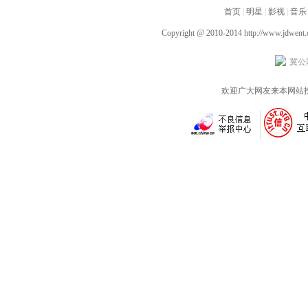
又廷画风清奇临危不乱
引热议
首页
间不必过度承担
|
明星
|
影视
|
音乐
Copyright @ 2010-2014
http://www.jdwent
冀公网
欢迎广大网友来本网站