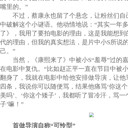
嘴里的。”
不过，蔡康永也留了个悬念，让粉丝们自己
中破解这个小谜语。他动情地说：“其实一年
了》，我用了要拍电影的理由，这是我能想到
代的理由，但我的真实想法，是片中小S所说
己。”
当然，《康熙来了》中被小S“羞辱”过的嘉
在电影中复仇。“比如赵正平一直在节目中被小
翻身了，我就在电影中给他安排做导演，让他
四条，我说你可以随便骂，结果他痛骂‘你这
美吗’、‘你这个矮子’，我都听了冒冷汗，骂一
子’嘛！”
首做导演自称“可怜型”