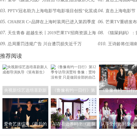
03.
04.
PPTV冠名助力上海电影节电影项目创投“化茧成
直击上海电影节：
压力
互动潜力
05.
06.
CHABER C+品牌在上海时装周已进入第四季度
芒果TV重磅发布
蝶”
生
07.
08.
天生青春 超越生长丨2019芒果TV招商资源上海
《猫屎妈妈》：
上海站人气爆棚！
09.
010.
总局重罚违规广告 川台遭罚损失近千万
王诗龄将任湖南
推介会：新品发布破势而来！
推荐阅读
央视新综艺选培喜剧新
《鲁豫有约一日行》第
《鲁豫有约一日行
人 成都导演执导《笑有
12季专访导演贾玲 鲁
访王潮歌：我希望
新生》
豫：贾玲没有变 只是做
是一个严肃的艺术
回全部的自己
爱奇艺迷综季《最后的
AI存在边界吗？《超脑
从享受付出到身心
赢家》热播中 秦霄贤赵
少年团》人工智能作诗
《非诚勿扰》：恋