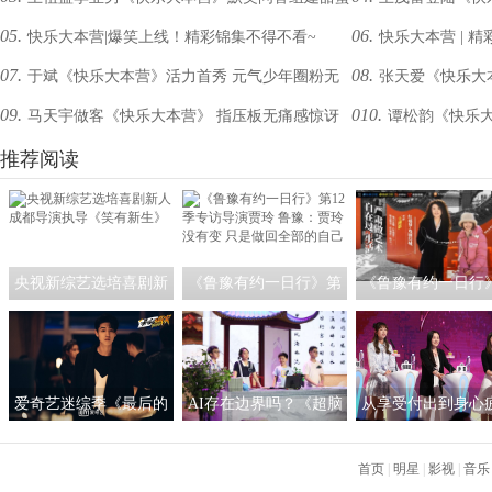
05.
06.
快乐大本营|爆笑上线！精彩锦集不得不看~
快乐大本营 | 
客栈
旧地
07.
08.
于斌《快乐大本营》活力首秀 元气少年圈粉无
张天爱《快乐大
09.
010.
马天宇做客《快乐大本营》 指压板无痛感惊讶
谭松韵《快乐
数
众人
推荐阅读
记忆
央视新综艺选培喜剧新
《鲁豫有约一日行》第
《鲁豫有约一日行
人 成都导演执导《笑有
12季专访导演贾玲 鲁
访王潮歌：我希望
新生》
豫：贾玲没有变 只是做
是一个严肃的艺术
回全部的自己
爱奇艺迷综季《最后的
AI存在边界吗？《超脑
从享受付出到身心
赢家》热播中 秦霄贤赵
少年团》人工智能作诗
《非诚勿扰》：恋
又廷画风清奇临危不乱
引热议
首页
间不必过度承担
|
明星
|
影视
|
音乐