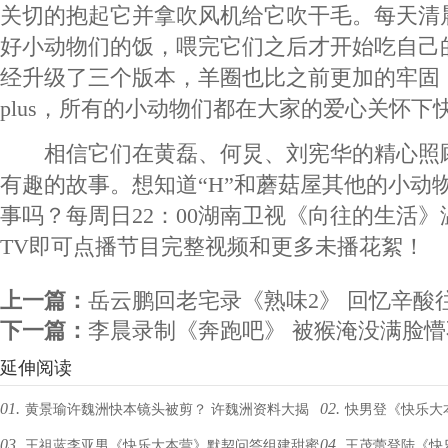
关切的抱起它并拿吹风机给它吹干毛。每天清晨
好小动物们的饭，喂完它们之后才开始吃自己
经升级了三个版本，羊圈也比之前更加的牢固
plus，所有的小动物们都在大家的爱心关怀下
相信它们在黄磊、何炅、刘宪华的精心照
有趣的故事。想知道“H”和蘑菇屋其他的小动
事吗？每周日22：00湖南卫视《向往的生活
TV即可点播节目完整视频和更多未播花絮！
上一篇：
岳云鹏回老宅录《熟味2》 回忆辛酸
下一篇：
李晨录制《奔跑吧》 被猴淹没满脸
延伸阅读
01.
02.
黄景瑜许魏洲快本镜头被剪？ 许魏洲资料大揭
快男登《快乐大
03.
04.
王祖蓝李亚男《快乐大本营》默契问答组建甜蜜
王茂蕾登陆《快
秘
志祥带队PK继续“团