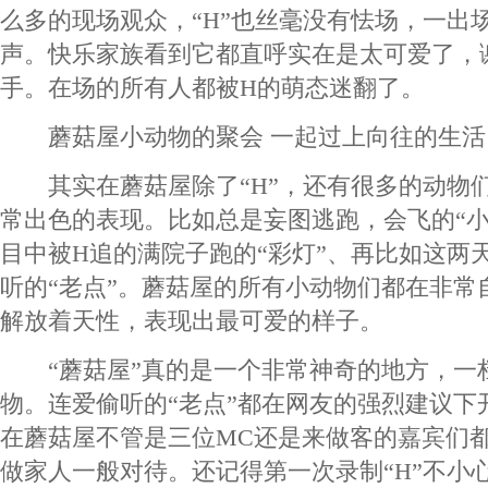
么多的现场观众，“H”也丝毫没有怯场，一出
声。快乐家族看到它都直呼实在是太可爱了，
手。在场的所有人都被H的萌态迷翻了。
蘑菇屋小动物的聚会 一起过上向往的生活
其实在蘑菇屋除了“H”，还有很多的动物
常出色的表现。比如总是妄图逃跑，会飞的“小
目中被H追的满院子跑的“彩灯”、再比如这两
听的“老点”。蘑菇屋的所有小动物们都在非常
解放着天性，表现出最可爱的样子。
“蘑菇屋”真的是一个非常神奇的地方，一
物。连爱偷听的“老点”都在网友的强烈建议下
在蘑菇屋不管是三位MC还是来做客的嘉宾们
做家人一般对待。还记得第一次录制“H”不小