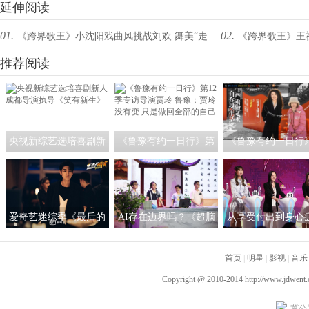
延伸阅读
01.
02.
《跨界歌王》小沈阳戏曲风挑战刘欢 舞美“走
《跨界歌王》王
心”羡煞众星
推荐阅读
决赛
央视新综艺选培喜剧新
《鲁豫有约一日行》第
《鲁豫有约一日行
人 成都导演执导《笑有
12季专访导演贾玲 鲁
访王潮歌：我希望
新生》
豫：贾玲没有变 只是做
是一个严肃的艺术
回全部的自己
爱奇艺迷综季《最后的
AI存在边界吗？《超脑
从享受付出到身心
赢家》热播中 秦霄贤赵
少年团》人工智能作诗
《非诚勿扰》：恋
又廷画风清奇临危不乱
引热议
首页
间不必过度承担
|
明星
|
影视
|
音乐
Copyright @ 2010-2014
http://www.jdwent
冀公网