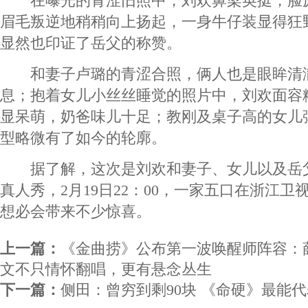
在曝光的青涩旧照中，刘欢鼻梁英挺，脸
眉毛叛逆地稍稍向上扬起，一身牛仔装显得狂
显然也印证了岳父的称赞。
和妻子卢璐的青涩合照，俩人也是眼眸清
息；抱着女儿小丝丝睡觉的照片中，刘欢面容
显呆萌，奶爸味儿十足；教刚及桌子高的女儿
型略微有了如今的轮廓。
据了解，这次是刘欢和妻子、女儿以及岳
真人秀，2月19日22：00，一家五口在浙江卫
想必会带来不少惊喜。
上一篇：
《金曲捞》公布第一波唤醒师阵容：
文不只情怀翻唱，更有悬念丛生
下一篇：
侧田：曾穷到剩90块 《命硬》最能