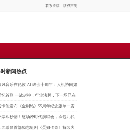
联系投稿
版权声明
小时新闻热点
青风音乐在伦敦 AI 峰会十周年：人机协同如
塑虚拟音乐 IP 全球化路径？
同忆首歌 一战封神，行业沸腾，下一场已在
麦卡伦发布《金刚钻》55周年纪念版单一麦
格兰威士忌 致敬007银幕传奇，续写匠心与
开票即秒罄！这场跨时代演唱会，承包几代
的交融
回忆
江西瑞昌首部励志短剧《蛋姐传奇》持续火