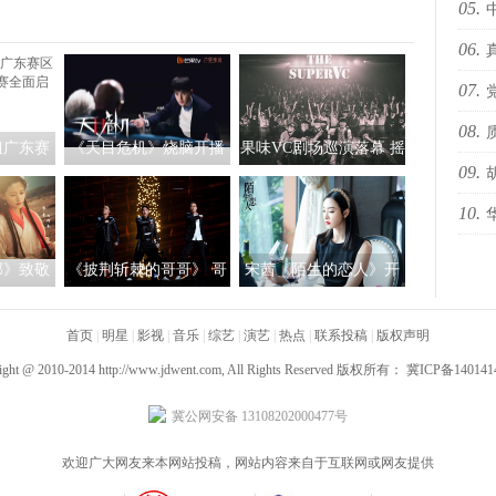
05.
热搜
06.
海i
07.
sty
08.
办“
姐广东赛
《天目危机》烧脑开播
果味VC剧场巡演落幕 摇
09.
暨直选赛
张睿“意识流”博士奔跑
滚乐队的新可能性
10.
动
上线
预告
国际
部》致敬
《披荆斩棘的哥哥》 哥
宋茜《陌生的恋人》开
版阿朱惊
哥合作舞台掀最燃“情怀
启超前点播 罗芊怡宋小
式上线
首页
|
明星
|
杀”
影视
|
音乐
|
综艺
|
演艺
冬针锋相对引热议
|
热点
|
联系投稿
|
版权声明
ight @ 2010-2014
http://www.jdwent.com
, All Rights Reserved 版权所有：
冀ICP备140141
冀公网安备 13108202000477号
欢迎广大网友来本网站投稿，网站内容来自于互联网或网友提供