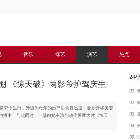
视
音乐
综艺
演艺
热点
24
棚 《惊天破》两影帝护驾庆生
01.
02.
何重
32个生日，升级为母亲的她产后恢复迅速，曼妙身姿美若
03.
路上
拍摄中，与此同时，一部由她主演的动作警匪大片《惊天
04.
芽苏
05.
电影
人的