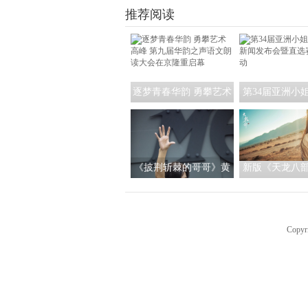
演正在火热进行
推荐阅读
逐梦青春华韵 勇攀艺术
第34届亚洲小
高峰 第九届华韵之声语
区 新闻发布会
文朗读大会在京隆重启
全面启
幕
《披荆斩棘的哥哥》黄
新版《天龙八
贯中卖力练习争第一 言
武侠经典 苏青
承旭首次挑战弹吉他
鸿一瞥今日正
Copyr