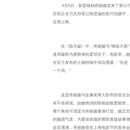
8月8日，新晋辣妈佟丽娅迎来了第32
目前正全力支持老公陈思诚的新片拍摄中，
近期上映。
在《惊天破》中，佟丽娅与“锋味大厨”谢
迷局最终为爱葬身的柔弱女子。电影里，她
在官方发布的人物特辑中亲自透露：“马进
一个局。”
这是佟丽娅与金像奖两大影帝的首次合作
有不俗表现。由她饰演的陈相如敢爱敢恨，
整个角色可谓是为佟丽娅量身打造，她五官
的魅惑气质，为紧张刺激的警匪悬疑故事增
反应满满，佟丽娅曾在上海电影节的发布会