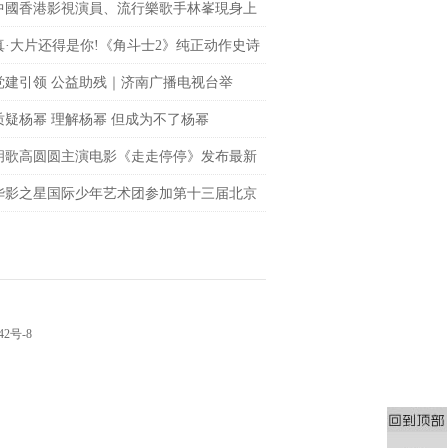
中國香港影視演員、流行樂歌手林峯現身上
fc商場 點亮「繽紛歐普藝術樂園」開幕儀式
真·大片还得是你!《角斗士2》纯正动作史诗
le席卷大银幕
党建引领 公益助残｜济南广播电视台举
聚光”公益观影活动
质疑杨幂 理解杨幂 但成为不了杨幂
胡歌高圆圆主演电影《走走停停》发布最新
 狂野一家上演劲爆日常
华影之星国际少年艺术团参加第十三届北京
网络电影展，传承电影梦
42号-8