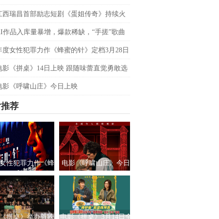
双平台数据刷新纪录，见证本土力量
江西瑞昌首部励志短剧《蛋姐传奇》持续火
双平台数据刷新纪录，见证本土力量
AI作品入库量暴增，爆款稀缺，“手搓”歌曲
优势吗？青风音乐 SXSW 圆桌实录
年度女性犯罪力作《蜂蜜的针》定档3月28日
影后阵容癫
电影《拼桌》14日上映 跟随味蕾直觉勇敢选
之所向
电影《呼啸山庄》今日上映
片推荐
女性犯罪力作《蜂
电影《呼啸山庄》今日
针》定档3月28日
上映
绝版影后阵容癫
《拼桌》举办首映
电影《拼桌》3月14日全