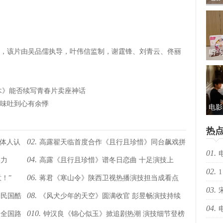
礼及
该片由吴品儒执导，叶伟信监制，谢霆锋、刘青云、佟丽
听·
儿
包：
木》能否续写青春片卖座神话
烟味吐到心有余悸
电影
光“
热
新
02.
媒体人认
高露翟天临首度合作《且行且珍惜》同台飙戏拼
01.
04.
实力
高露《且行且珍惜》谱冬日恋曲 十足演技上
演技
02.
择心
1
06.
！”
蒋君《寒山令》陕西卫视热播演技担当成看点
演“睡美人”大逆袭
03.
08.
绎民国酷
《风犬少年的天空》圆满收官 彭昱畅演技持续
04.
010.
》全国路
钟汉良《锦心似玉》掀追剧热潮 演技细节登榜
收获好评