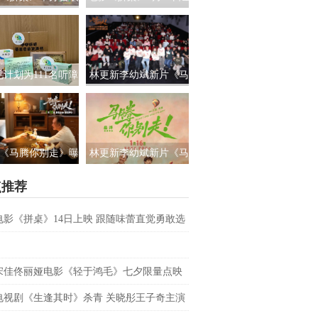
路演 白色情人节相
国上映 饭张力拉满独属
约搭子稳稳幸福
于老吃家的烟火浪漫
见计划为111名听障
林更新李幼斌新片《马
童送上新年声音礼
腾你别走》首映礼 笑泪
让每一次表达都有
齐飞获全龄段共鸣好评
回响
《马腾你别走》曝
林更新李幼斌新片《马
祝你牛”版预告 林更
腾你别走》定档1月16日
点推荐
李幼斌组团勇闯人
生“新地图”
电影《拼桌》14日上映 跟随味蕾直觉勇敢选
之所向
宋佳佟丽娅电影《轻于鸿毛》七夕限量点映
电视剧《生逢其时》杀青 关晓彤王子奇主演