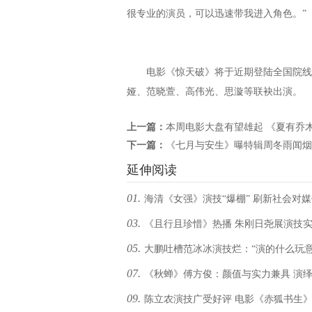
很专业的演员，可以迅速带我进入角色。”
电影《惊天破》将于近期登陆全国院线，
娅、范晓萱、高伟光、思漩等联袂出演。
上一篇：
本周电影大盘有望雄起 《夏有乔
下一篇：
《七月与安生》曝特辑周冬雨闻
延伸阅读
01.
海清《女强》演技“爆棚” 刷新社会对
03.
《且行且珍惜》热播 朱刚日尧展演技
知
05.
大鹏吐槽范冰冰演技烂：“演的什么玩意
07.
《秋蝉》傅方俊：颜值与实力兼具 演
09.
陈立农演技广受好评 电影《赤狐书生
飒爱国少年