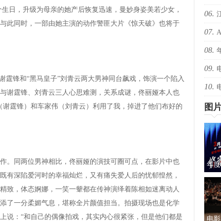
个生日，升级为母亲的她产后恢复迅速，曼妙身姿美若少女，
06.
爆！
与此同时，一部由她主演的动作警匪大片《惊天破》也将于
07.
爆！
08.
还有
09.
绝版
霆锋和“黑马皇子”刘青云两大男神同台飙戏，饰演一个陷入
10.
择心
与谢霆锋、刘青云三人心思难测，关系成谜，佟丽娅本人也
图
（谢霆锋）和车家伟（刘青云）利用了我，掉进了他们布好的
。同两位男神相比，佟丽娅的演技可圈可点，在影片中也
年度
既有深陷爱河时的幸福灿烂，又有痛失爱人后的忧郁惶然，
蜜的
精致，体态婀娜，一笑一颦都在传神演绎着陈相如迷离动人
添了一分柔媚气息，堪称全片颜值担当。拍摄现场也是化学
上说：“和自己的偶像拍戏，其实内心很紧张，但是他们都是
电影