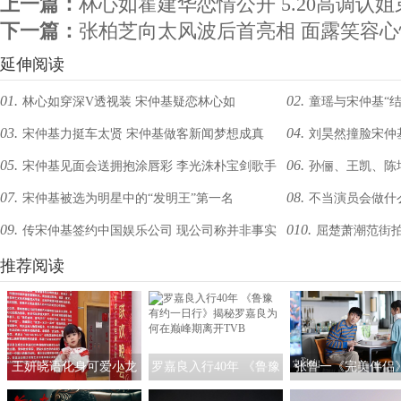
上一篇：
林心如霍建华恋情公开 5.20高调认姐
下一篇：
张柏芝向太风波后首亮相 面露笑容心
延伸阅读
01.
02.
林心如穿深V透视装 宋仲基疑恋林心如
童瑶与宋仲基“结
03.
04.
宋仲基力挺车太贤 宋仲基做客新闻梦想成真
刘昊然撞脸宋仲
05.
06.
宋仲基见面会送拥抱涂唇彩 李光洙朴宝剑歌手
孙俪、王凯、陈
反转
07.
08.
宋仲基被选为明星中的“发明王”第一名
不当演员会做什
Gummy前来助阵
下一个又会是谁？
09.
010.
传宋仲基签约中国娱乐公司 现公司称并非事实
屈楚萧潮范街拍
推荐阅读
基
王妍晓语化身可爱小龙
罗嘉良入行40年 《鲁豫
张鲁一《完美伴侣
人亮相央视春晚
有约一日行》揭秘罗嘉
启“煮夫”模式 塑造