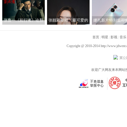
良为何在巅峰期离开
女性的“人间理想
TVB
张鲁一《前行者》诠释
张靓颖献唱《最可爱的
娜扎新片特别篇即
多面马天目 深入细节
人》 团圆之际铭记英雄
线 与荣耀50系列一
以“魂”塑型
首页
|
证女神的真爱
明星
|
影视
|
音乐
Copyright @ 2010-2014
http://www.jdwent
冀公网
欢迎广大网友来本网站