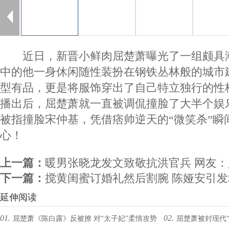
近日，新晋小鲜肉屈楚萧曝光了一组颇具
中的他一身休闲随性装扮在钢铁丛林般的城市
型有品，更是将服饰穿出了自己特立独行的性
播出后，屈楚萧就一直被调侃撞脸了大半个娱
被指撞脸宋仲基，凭借痞帅逆天的“微笑杀”瞬
心！
上一篇：
暖男张晓龙发文致敬抗洪官兵 网友
下一篇：
搅黄闺蜜订婚礼然后割腕 陈娅安引
延伸阅读
01.
02.
屈楚萧《陈白露》反被撩 对“太子妃”柔情攻势
屈楚萧被封现代“