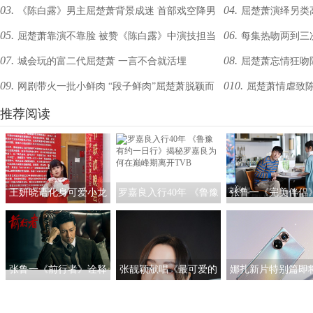
03.
04.
​《陈白露》男主屈楚萧背景成迷 首部戏空降男
屈楚萧演绎另类
不为所动
又一表情包”
05.
06.
屈楚萧靠演不靠脸 被赞《陈白露》中演技担当
每集热吻两到三
一号引发讨论
个”
07.
08.
城会玩的富二代屈楚萧 一言不合就活埋
屈楚萧忘情狂吻
09.
010.
网剧带火一批小鲜肉 “段子鲜肉”屈楚萧脱颖而
屈楚萧情虐致陈
接吻
出
推荐阅读
降头了么！”
王妍晓语化身可爱小龙
罗嘉良入行40年 《鲁豫
张鲁一《完美伴侣
人亮相央视春晚
有约一日行》揭秘罗嘉
启“煮夫”模式 塑造
良为何在巅峰期离开
女性的“人间理想
TVB
张鲁一《前行者》诠释
张靓颖献唱《最可爱的
娜扎新片特别篇即
多面马天目 深入细节
人》 团圆之际铭记英雄
线 与荣耀50系列一
以“魂”塑型
证女神的真爱