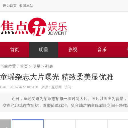
设为首页
收藏本站
首页
明星
影视
音乐
当前位置：
首页
>
明星
> 列表
童瑶杂志大片曝光 精致柔美显优雅
Date：2016-04-22 10:51:31 来源：互联网 访问：
近日，童瑶受邀为某杂志拍摄一组时尚大片。照片以酒庄为背景，
穿白色印花连衣短裙，造型简单优雅。笑容灿烂的童瑶眉眼之间干净纯