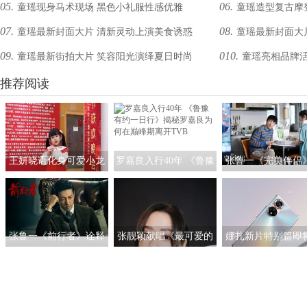
05.
06.
童瑶现身马术现场 黑色小礼服性感优雅
童瑶造型复古摩
07.
08.
童瑶最新封面大片 清新灵动上演美食诱惑
童瑶最新封面大
09.
010.
童瑶最新街拍大片 笑容阳光演绎夏日时尚
童瑶亮相品牌活
推荐阅读
王妍晓语化身可爱小龙
罗嘉良入行40年 《鲁豫
张鲁一《完美伴侣
人亮相央视春晚
有约一日行》揭秘罗嘉
启“煮夫”模式 塑造
良为何在巅峰期离开
女性的“人间理想
TVB
张鲁一《前行者》诠释
张靓颖献唱《最可爱的
娜扎新片特别篇即
多面马天目 深入细节
人》 团圆之际铭记英雄
线 与荣耀50系列一
以“魂”塑型
证女神的真爱