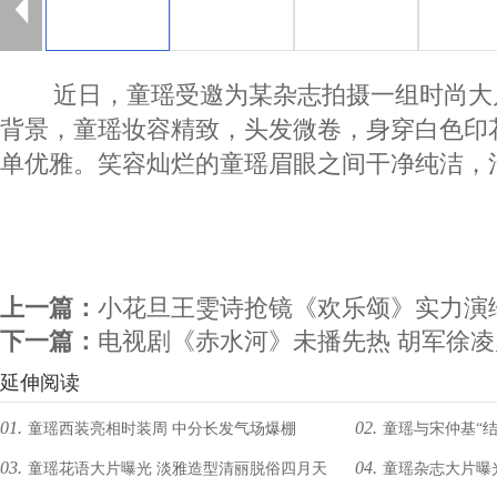
近日，童瑶受邀为某杂志拍摄一组时尚大
背景，童瑶妆容精致，头发微卷，身穿白色印
单优雅。笑容灿烂的童瑶眉眼之间干净纯洁，
上一篇：
小花旦王雯诗抢镜《欢乐颂》实力演
下一篇：
电视剧《赤水河》未播先热 胡军徐
延伸阅读
01.
02.
童瑶西装亮相时装周 中分长发气场爆棚
童瑶与宋仲基“结
03.
04.
童瑶花语大片曝光 淡雅造型清丽脱俗四月天
童瑶杂志大片曝