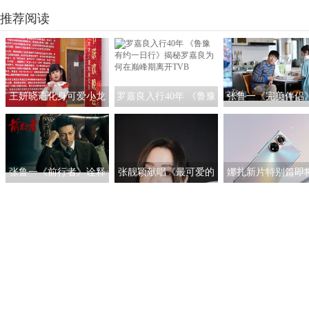
推荐阅读
王妍晓语化身可爱小龙
罗嘉良入行40年 《鲁豫
张鲁一《完美伴侣
人亮相央视春晚
有约一日行》揭秘罗嘉
启“煮夫”模式 塑造
良为何在巅峰期离开
女性的“人间理想
TVB
张鲁一《前行者》诠释
张靓颖献唱《最可爱的
娜扎新片特别篇即
多面马天目 深入细节
人》 团圆之际铭记英雄
线 与荣耀50系列一
以“魂”塑型
证女神的真爱