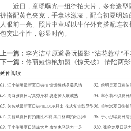
近日，童瑶曝光一组街拍大片，多套造型
裤搭配黄色夹克，手拿冰激凌，配合初夏明媚
人眼前一亮。照片中童瑶以牛仔外套搭配连衣
包突出个性，彰显时尚。
上一篇：
李光洁草原避暑玩摄影 “沾花惹草”
下一篇：
佟丽娅惊艳加盟《惊天破》 情陷两影
延伸阅读
01.
02.
汪小敏曝最新夏日街拍 慵懒性感尽显风情
侯明昊夏日宣传
03.
04.
周诗雅夏日写真秀身材 姿态撩人展成熟
车永莉不惧夏日
05.
06.
关智斌最新夏日街拍LOOK释出 花式复古彰显型
关智斌夏日街拍
07.
08.
关智斌夏日街拍随性不羁 黑白格调拍出别样
于小彤曝夏日清
男格调品味
Hip-hop时尚风
09.
010.
于小彤曝夏日清凉大片 表情鬼马活力十足
张晓龙夏日活力
LOOK