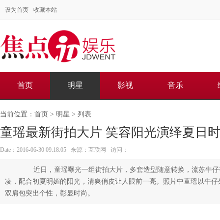
设为首页
收藏本站
首页
明星
影视
音乐
当前位置：
首页
>
明星
> 列表
童瑶最新街拍大片 笑容阳光演绎夏日
Date：2016-06-30 09:18:05 来源：互联网 访问：
近日，童瑶曝光一组街拍大片，多套造型随意转换，流苏牛仔
凌，配合初夏明媚的阳光，清爽俏皮让人眼前一亮。照片中童瑶以牛仔
双肩包突出个性，彰显时尚。