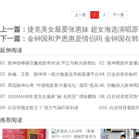
上一页
1
2
下一页
上一篇：
捷克美女最爱张惠妹 超女海选演唱
下一篇：
金钟国和尹恩惠是情侣吗 金钟国在
延伸阅读
01.
02.
陈坤徐峥隔空飙戏影帝对决 尹正与林允搭档以
陈坤携新作直播
03.
04.
孙俪、王凯、陈坤等一线大咖接连亮相直播平台
行走的穿衣标杆
一敌五
05.
06.
周迅陈坤出席 “中国电影新力量论坛” 倡导“提高
刘畅加入陈坤周
下一个又会是谁？
秀
07.
08.
2020MAHB年度先生盛典“融·光而至” 谭咏麟陈
白百何亲笔写情书
审美、培育新人”
09.
010.
白百何预定歌王？ 强大气场吓坏刘涛
白百何背着陈
坤宁静张雨绮蔡徐坤领衔众星空降魔都
推荐阅读
水饱