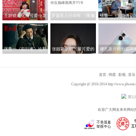
王妍晓语化身可爱小龙
罗嘉良入行40年 《鲁豫
张鲁一《完美伴侣
人亮相央视春晚
有约一日行》揭秘罗嘉
启“煮夫”模式 塑造
良为何在巅峰期离开
女性的“人间理想
TVB
张鲁一《前行者》诠释
张靓颖献唱《最可爱的
娜扎新片特别篇即
多面马天目 深入细节
人》 团圆之际铭记英雄
线 与荣耀50系列一
以“魂”塑型
证女神的真爱
首页
|
明星
|
影视
|
音乐
Copyright @ 2010-2014
http://www.jdwent
冀公网
欢迎广大网友来本网站