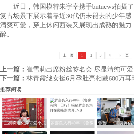
近日，韩国模特朱宇宰携手bntnews拍摄
复古场景下展示着靠近30代仍未褪去的少年感
清爽可爱，穿上休闲西装又展现出成熟的魅力
醉。
上一页
1
2
3
4
下一页
上一篇：
崔雪莉出席粉丝签名会 尽显清纯可爱
下一篇：
林青霞继女挺6月孕肚亮相戴680万耳环
推荐阅读
王妍晓语化身可爱小龙
罗嘉良入行40年 《鲁豫
张鲁一《完美伴侣
人亮相央视春晚
有约一日行》揭秘罗嘉
启“煮夫”模式 塑造