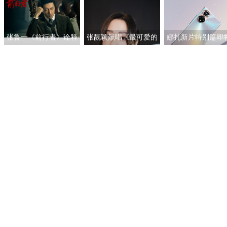
良为何在巅峰期离开
女性的“人间理想
TVB
张鲁一《前行者》诠释
张靓颖献唱《最可爱的
娜扎新片特别篇即
多面马天目 深入细节
人》 团圆之际铭记英雄
线 与荣耀50系列一
以“魂”塑型
证女神的真爱