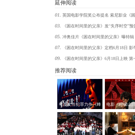
延伸阅读
01.
英国电影学院奖公布提名 索尼影业《
03.
《困在时间里的父亲》发“失序时空”预
里的父亲》入围6项大奖
05.
冲奥佳片《困在时间里的父亲》曝特辑
分佳作有望引进
07.
《困在时间里的父亲》定档6月18日 影
斯神级演技臻于化境
09.
《困在时间里的父亲》6月18日上映 第
斯贡献巅峰演技
验迷宫式观影
推荐阅读
年度女性犯罪力作《蜂
电影《呼啸山
蜜的针》定档3月28日
上映
绝版影后阵容癫