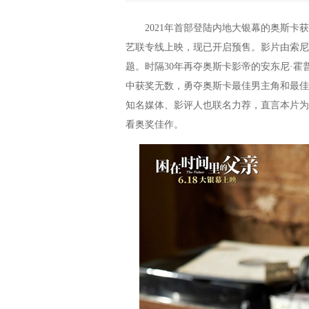
2021年首部登陆内地大银幕的奥斯卡获
艺联专线上映，现已开启预售。影片由索尼
题。时隔30年再夺奥斯卡影帝的安东尼·
中获奖无数，勇夺奥斯卡最佳男主角和最佳
知名媒体、影评人也联名力荐，直言本片为“
看奥奖佳作。