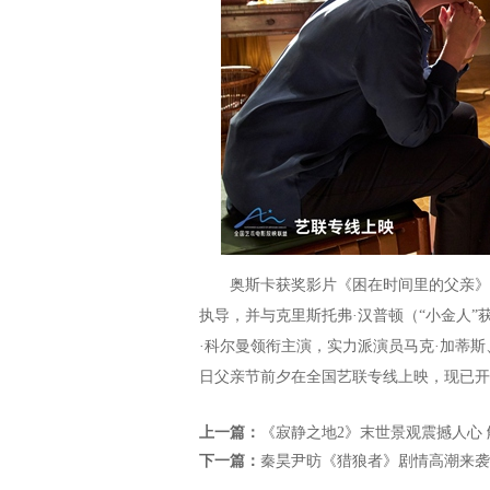
奥斯卡获奖影片《困在时间里的父亲》由
执导，并与克里斯托弗·汉普顿（“小金人”
·科尔曼领衔主演，实力派演员马克·加蒂斯
日父亲节前夕在全国艺联专线上映，现已开
上一篇：
《寂静之地2》末世景观震撼人心
下一篇：
秦昊尹昉《猎狼者》剧情高潮来袭 