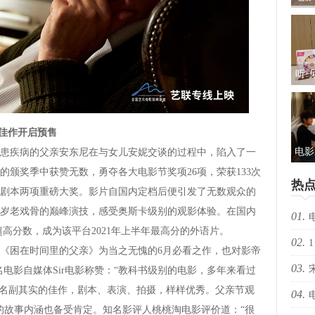
礼及
听·
儿
包：
奖佳作开启预售
电影
疾病的父亲安东尼在与女儿安妮交谈的过程中，陷入了一
颁奖季中获赞无数，勇夺各大电影节奖项26项，荣获133次
光“
热
剧本两项重磅大奖。影片自国内定档后便引发了无数观众的
新
3岁老戏骨的巅峰演技，感受奥斯卡级别的观影体验。在国内
01.
超高分数，成为该平台2021年上半年最高分的外语片。
02.
择心
1
困在时间里的父亲》为当之无愧的6月必看之作，也对影帝
03.
电影自媒体Sir电影称赞：“教科书级别的电影，多年来看过
“名副其实的佳作，剧本、表演、拍摄，样样优秀。父亲节观
04.
的故事内涵也备受肯定。知名影评人桃桃淘电影评价道：“很