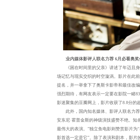
业内媒体影评人联名力荐 6月必看奥
《困在时间里的父亲》讲述了年迈且身患
场记忆与现实交织的时空漩涡。影片在此前的
提名，并一举拿下了奥斯卡影帝和最佳改编
强烈期待，有网友表示一定要在影院一睹8
影迷聚集的豆瓣网上，影片收获了8.8分的
此外，国内知名媒体、影评人联名力荐《
安东尼·霍普金斯的神级演技盛赞不绝。知名
最伟大的表演。”独立鱼电影则赞赏影片为
影首选一定是它”。除了表演和剧本，影片