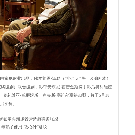
索尼影业出品，佛罗莱恩·泽勒（“小金人”最佳改编剧本）
获奖编剧）联合编剧，影帝安东尼·霍普金斯携手影后奥利维娅
、奥莉维亚·威廉姆斯、卢夫斯·塞维尔联袂加盟，将于6月18
启预售。
 解锁更多新场景营造超强紧张感
毒鹞子使用“攻心计”逃脱