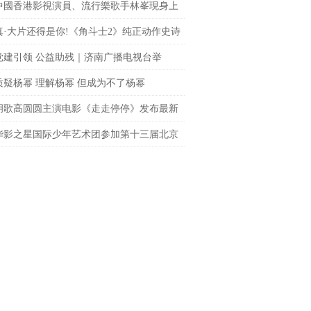
中國香港影視演員、流行樂歌手林峯現身上
fc商場 點亮「繽紛歐普藝術樂園」開幕儀式
真·大片还得是你!《角斗士2》纯正动作史诗
le席卷大银幕
党建引领 公益助残｜济南广播电视台举
聚光”公益观影活动
质疑杨幂 理解杨幂 但成为不了杨幂
胡歌高圆圆主演电影《走走停停》发布最新
 狂野一家上演劲爆日常
华影之星国际少年艺术团参加第十三届北京
网络电影展，传承电影梦