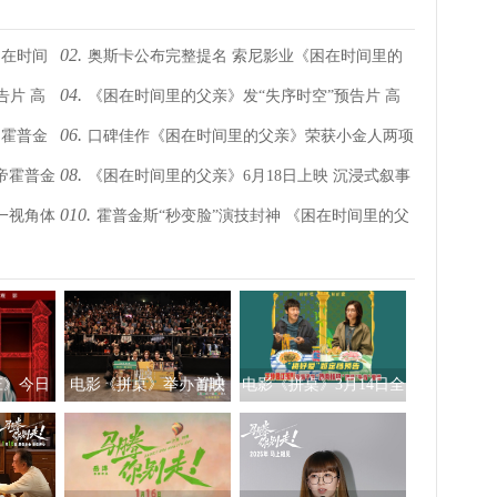
02.
困在时间
奥斯卡公布完整提名 索尼影业《困在时间里的
04.
告片 高
《困在时间里的父亲》发“失序时空”预告片 高
父亲》获6项提名
06.
 霍普金
口碑佳作《困在时间里的父亲》荣获小金人两项
分佳作有望引进
08.
帝霍普金
《困在时间里的父亲》6月18日上映 沉浸式叙事
大奖 国内即将上映
010.
一视角体
霍普金斯“秒变脸”演技封神 《困在时间里的父
展现时空漩涡
亲》诠释爱与羁绊
庄》今日
电影《拼桌》举办首映
电影《拼桌》3月14日全
礼及路演 白色情人节相
国上映 饭张力拉满独属
约搭子稳稳幸福
于老吃家的烟火浪漫