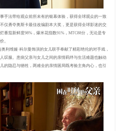
手法带给观众前所未有的银幕体验，获得全球观众的一致
不仅勇夺奥斯卡最佳改编剧本大奖，更是获得全球影迷的交
番茄新鲜度98%，爆米花指数91%，MTC88分，无论是专
价。
奥利维娅·科尔曼饰演的女儿联手奉献了精彩绝伦的对手戏，
人叹服。患病父亲与女儿之间的亲情羁绊与生活难题也触动
儿的隐忍与牺牲，两难全的亲情困局既考验主角内心，也引