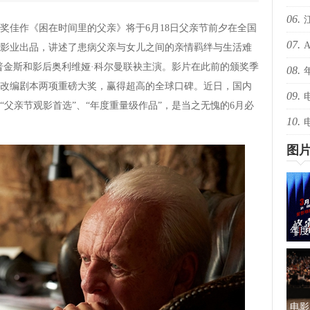
06.
爆！
奖佳作《困在时间里的父亲》将于6月18日父亲节前夕在全国
07.
爆！
影业出品，讲述了患病父亲与女儿之间的亲情羁绊与生活难
霍普金斯和影后奥利维娅·科尔曼联袂主演。影片在此前的颁奖季
08.
还有
改编剧本两项重磅大奖，赢得超高的全球口碑。近日，国内
09.
绝版
父亲节观影首选”、“年度重量级作品”，是当之无愧的6月必
10.
择心
图
年度
蜜的
电影