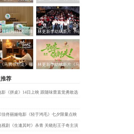
路演 白色情人节相
国上映 饭张力拉满独属
约搭子稳稳幸福
于老吃家的烟火浪漫
见计划为111名听障
林更新李幼斌新片《马
童送上新年声音礼
腾你别走》首映礼 笑泪
让每一次表达都有
齐飞获全龄段共鸣好评
回响
《马腾你别走》曝
林更新李幼斌新片《马
祝你牛”版预告 林更
腾你别走》定档1月16日
点推荐
李幼斌组团勇闯人
生“新地图”
电影《拼桌》14日上映 跟随味蕾直觉勇敢选
之所向
宋佳佟丽娅电影《轻于鸿毛》七夕限量点映
电视剧《生逢其时》杀青 关晓彤王子奇主演