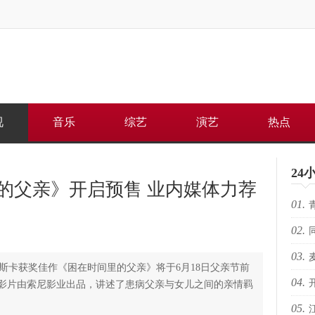
视
音乐
综艺
演艺
热点
24
的父亲》开启预售 业内媒体力荐
01.
02.
何重
03.
路上
斯卡获奖佳作《困在时间里的父亲》将于6月18日父亲节前
04.
芽苏
影片由索尼影业出品，讲述了患病父亲与女儿之间的亲情羁
05.
电影
人的