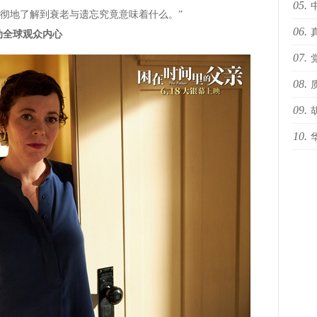
05.
彻地了解到衰老与遗忘究竟意味着什么。”
06.
海i
动全球观众内心
07.
sty
08.
办“
09.
10.
预告
国际