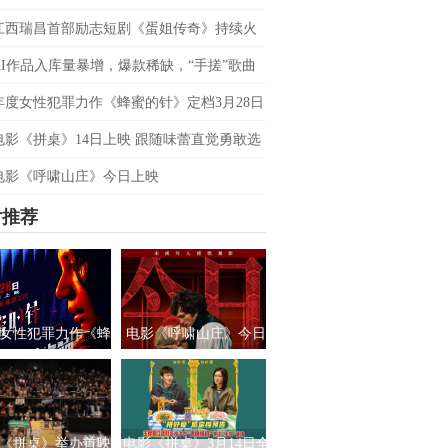
双平台数据刷新纪录，见证本土力量
江西瑞昌首部励志短剧《蛋姐传奇》持续火
双平台数据刷新纪录，见证本土力量
AI作品入库量暴增，爆款稀缺，“手搓”歌曲
优势吗？青风音乐 SXSW 圆桌实录
年度女性犯罪力作《蜂蜜的针》定档3月28日
影后阵容癫
电影《拼桌》14日上映 跟随味蕾直觉勇敢选
之所向
电影《呼啸山庄》今日上映
片推荐
女性犯罪力作《蜂
电影《呼啸山庄》今日
针》定档3月28日
上映
绝版影后阵容癫
《拼桌》举办首映
电影《拼桌》3月14日全