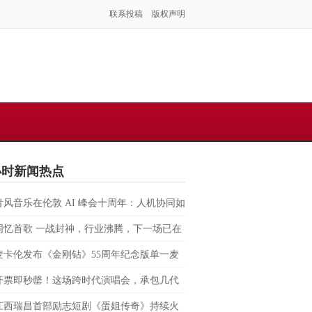
联系投稿
版权声明
小时新闻热点
青风音乐在伦敦 AI 峰会十周年：人机协同如
塑虚拟音乐 IP 全球化路径？
同忆首歌 一战封神，行业沸腾，下一场已在
麦卡伦发布《金刚钻》55周年纪念版单一麦
格兰威士忌 致敬007银幕传奇，续写匠心与
开票即秒罄！这场跨时代演唱会，承包几代
的交融
回忆
江西瑞昌首部励志短剧《蛋姐传奇》持续火