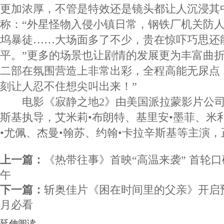
更加浓厚，不管是特效还是镜头都让人沉浸其
称：“外星怪物入侵小镇日常，钢铁厂机关防
坞暴徒……大场面多了不少，贵在惊吓巧思还
平。”更多的场景也让剧情的发展更为丰富曲折
二部在氛围营造上非常出彩，全程高能无尿点
刻让人忍不住想尖叫出来！”
电影《寂静之地2》由美国派拉蒙影片公司
斯基执导，艾米莉•布朗特、基里安•墨菲、米
•尤佩、杰曼•翰苏、约翰•卡拉辛斯基等主演
上一篇：
《热带往事》首映“高温来袭” 首轮口
午
下一篇：
斩奥佳片《困在时间里的父亲》开启预
月必看
延伸阅读