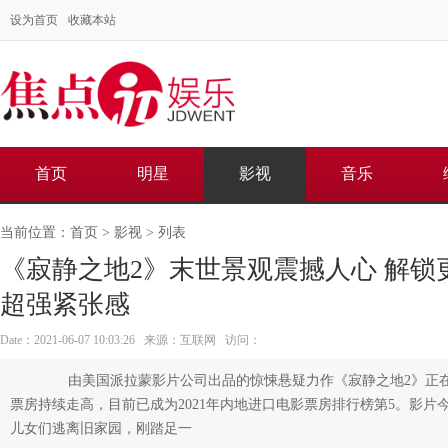
设为首页
收藏本站
首页
明星
影视
音乐
当前位置：
首页
>
影视
> 列表
《寂静之地2》末世景观震撼人心 解锁
超强紧张感
Date：2021-06-07 10:03:26 来源：互联网 访问：
由美国派拉蒙影片公司出品的惊悚悬疑力作《寂静之地2》正在
票房持续走高，目前已成为2021年内地进口电影票房排行榜第5。影片
儿女们逃离旧家园，刚踏足一