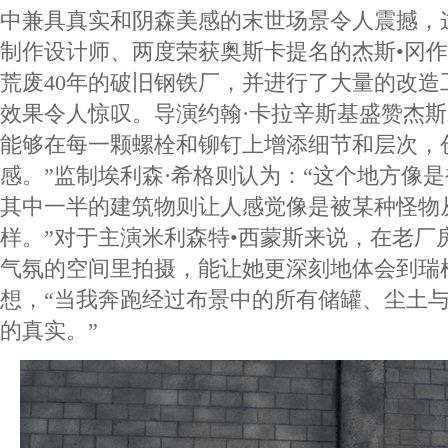
中兼具真实和阴森美感的末世场景令人震撼，
制作设计师、两度荣获奥斯卡提名的杰斯•冈
荒废40年的破旧钢铁厂，并进行了大量的改造
效果令人惊叹。导演约翰·卡拉辛斯基盛赞杰斯
能够在每一颗螺栓和铆钉上增添细节和层次，
感。”监制埃利森·希格则认为：“这个地方像
其中一半的建筑物则让人感觉像是被某种怪物
样。”对于主演米利森特•西蒙斯来说，在老厂
气氛的空间里拍摄，能让她更深刻地体会到瑞
想，“当我奔跑经过布景中的所有储罐、尘土
的真实。”