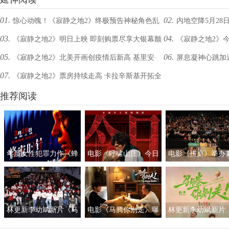
01.
02.
惊心动魄！《寂静之地2》终极预告神秘角色乱
内地空降5月28
03.
04.
《寂静之地2》明日上映 即刻购票尽享大银幕颤
《寂静之地2》
入末世追逃
世界危机再起
05.
06.
《寂静之地2》北美开画创疫情后新高 基里安·
屏息凝神心跳加
栗体验！
揭开神秘面纱
07.
《寂静之地2》票房持续走高 卡拉辛斯基开拓全
墨菲助阵悬疑惊悚更进一步
影体验绝佳
新末世危险升级惊悚加倍
推荐阅读
年度女性犯罪力作《蜂
电影《呼啸山庄》今日
电影《拼桌》举办
蜜的针》定档3月28日
上映
礼及路演 白色情人
绝版影后阵容癫
约搭子稳稳幸福
林更新李幼斌新片《马
电影《马腾你别走》曝
林更新李幼斌新片
腾你别走》首映礼 笑泪
光“祝你牛”版预告 林更
腾你别走》定档1月1