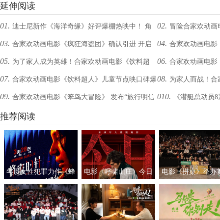
延伸阅读
01.
02.
迪士尼新作《海洋奇缘》好评爆棚热映中！ 角
冒险合家欢动画
03.
04.
合家欢动画电影《疯狂海盗团》确认引进 开启
合家欢动画电影《
色亮眼故事获赞 逆天视效打造合家欢首选
河守卫战一触即发
05.
06.
为了家人成为英雄！合家欢动画电影《饮料超
合家欢动画电影《
奇幻冒险之旅
必看 欢乐开战
07.
08.
合家欢动画电影《饮料超人》儿童节点映口碑爆
为家人而战！合
人》发布“520”特别海报
照 勇敢成长 家是方
09.
010.
合家欢动画电影《笨鸟大冒险》 发布“旅行明信
《潜艇总动员8
棚 全家一起端午必看
预告 英雄出击
片” 这个暑期一起云旅行
推荐阅读
年度女性犯罪力作《蜂
电影《呼啸山庄》今日
电影《拼桌》举办
蜜的针》定档3月28日
上映
礼及路演 白色情人
绝版影后阵容癫
约搭子稳稳幸福