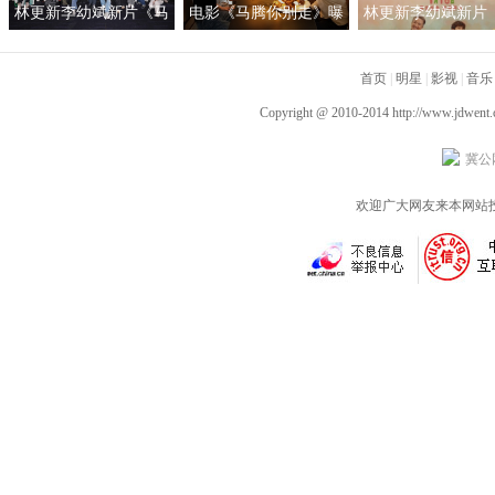
林更新李幼斌新片《马
电影《马腾你别走》曝
林更新李幼斌新片
腾你别走》首映礼 笑泪
光“祝你牛”版预告 林更
腾你别走》定档1月1
齐飞获全龄段共鸣好评
新李幼斌组团勇闯人
首页
|
明星
|
影视
|
音乐
生“新地图”
Copyright @ 2010-2014
http://www.jdwent
冀公网
欢迎广大网友来本网站