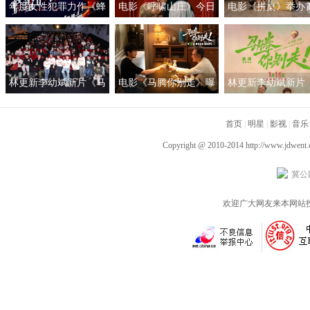
年度女性犯罪力作《蜂
电影《呼啸山庄》今日
电影《拼桌》举办
蜜的针》定档3月28日
上映
礼及路演 白色情人
绝版影后阵容癫
约搭子稳稳幸福
林更新李幼斌新片《马
电影《马腾你别走》曝
林更新李幼斌新片
腾你别走》首映礼 笑泪
光“祝你牛”版预告 林更
腾你别走》定档1月1
齐飞获全龄段共鸣好评
新李幼斌组团勇闯人
首页
|
明星
|
影视
|
音乐
生“新地图”
Copyright @ 2010-2014
http://www.jdwent
冀公网
欢迎广大网友来本网站