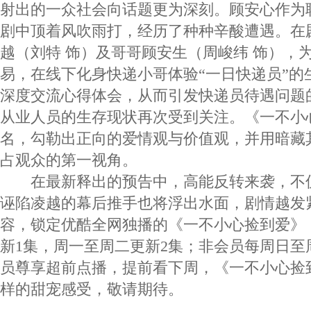
射出的一众社会向话题更为深刻。顾安心作为
剧中顶着风吹雨打，经历了种种辛酸遭遇。在
越（刘特 饰）及哥哥顾安生（周峻纬 饰），
易，在线下化身快递小哥体验“一日快递员”的
深度交流心得体会，从而引发快递员待遇问题
从业人员的生存现状再次受到关注。《一不小
名，勾勒出正向的爱情观与价值观，并用暗藏
占观众的第一视角。
在最新释出的预告中，高能反转来袭，不
诬陷凌越的幕后推手也将浮出水面，剧情越发
容，锁定优酷全网独播的《一不小心捡到爱》，
新1集，周一至周二更新2集；非会员每周日至周
员尊享超前点播，提前看下周，《一不小心捡
样的甜宠感受，敬请期待。