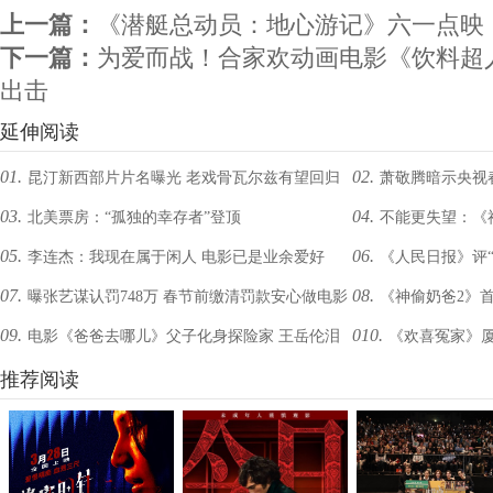
上一篇：
《潜艇总动员：地心游记》六一点映
下一篇：
为爱而战！合家欢动画电影《饮料超
出击
延伸阅读
01.
02.
昆汀新西部片片名曝光 老戏骨瓦尔兹有望回归
萧敬腾暗示央视
03.
04.
北美票房：“孤独的幸存者”登顶
不能更失望：《
05.
06.
李连杰：我现在属于闲人 电影已是业余爱好
《人民日报》评
07.
08.
曝张艺谋认罚748万 春节前缴清罚款安心做电影
《神偷奶爸2》首
09.
010.
电影《爸爸去哪儿》父子化身探险家 王岳伦泪
《欢喜冤家》厦
学"
奔
推荐阅读
[图]