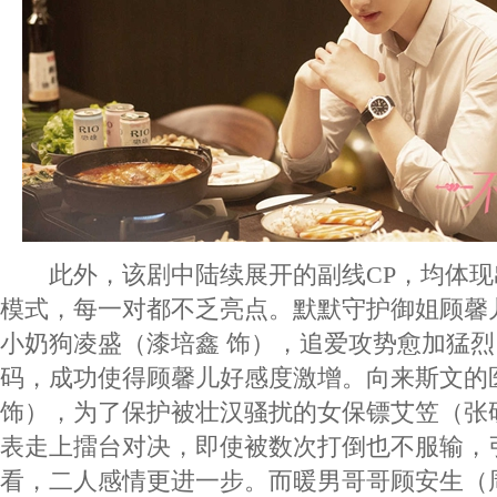
此外，该剧中陆续展开的副线CP，均体现
模式，每一对都不乏亮点。默默守护御姐顾馨
小奶狗凌盛（漆培鑫 饰），追爱攻势愈加猛
码，成功使得顾馨儿好感度激增。向来斯文的
饰），为了保护被壮汉骚扰的女保镖艾笠（张
表走上擂台对决，即使被数次打倒也不服输，
看，二人感情更进一步。而暖男哥哥顾安生（