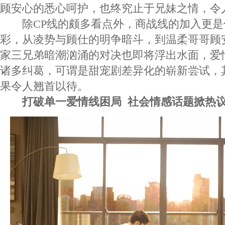
顾安心的悉心呵护，也终究止于兄妹之情，令
除CP线的颇多看点外，商战线的加入更是
彩，从凌势与顾仕的明争暗斗，到温柔哥哥顾
家三兄弟暗潮汹涌的对决也即将浮出水面，爱
诸多纠葛，可谓是甜宠剧差异化的崭新尝试，
果令人翘首以待。
打破单一爱情线困局 社会情感话题掀热