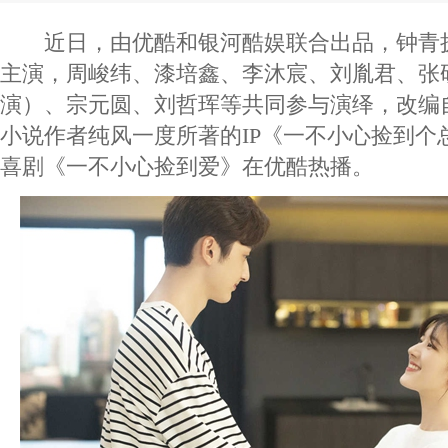
近日，由优酷和银河酷娱联合出品，钟青
主演，周峻纬、漆培鑫、李沐宸、刘胤君、张
演）、宗元圆、刘哲珲等共同参与演绎，改编
小说作者纯风一度所著的IP《一不小心捡到个
喜剧《一不小心捡到爱》在优酷热播。