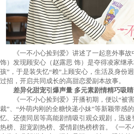
《一不小心捡到爱》讲述了一起意外事故
饰）发现顾安心（赵露思 饰）是夺得凌家继承
孩”，于是装失忆“赖”上顾安心，生活及身份
过招，开启共同成长的高甜恋爱副本故事。
差异化甜宠引爆声量 多元素剧情精巧吸睛
《一不小心捡到爱》开播初期，便以“被害
裁”、“外萌内刚的全糖快递小妹”等新颖带感
忆、还债同居等高能剧情吸引观众观剧，迅速
热榜、甜宠剧热榜、爱情剧热榜榜首。《一不