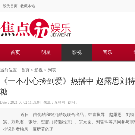
设为首页
收藏本站
首页
明星
影视
音乐
当前位置：
首页
>
影视
> 列表
《一不小心捡到爱》热播中 赵露思刘
糖
Date：2021-06-02 11:59:04 来源：互联网 访问：
近日，由优酷和银河酷娱联合出品，钟青执导，赵露思、刘特
宸、刘胤君、张研、贺鹏（特邀出演）、宗元圆、刘哲珲等共同参与演
小说作者纯风一度所著的IP