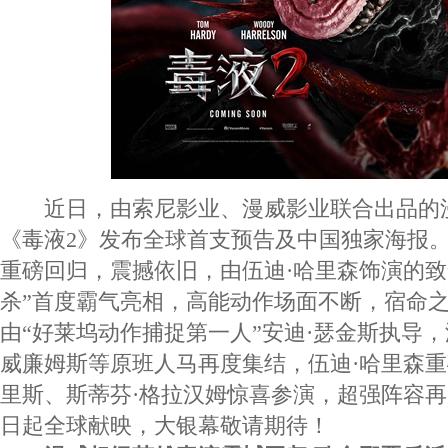
近日，由索尼影业、漫威影业联合出品的
《毒液2》发布全球首支预告及中国独家海报
重磅回归，震撼依旧，由伍迪·哈里森饰演的致
杀”首度霸气亮相，高能动作场面不断，宿命
由“好莱坞动作捕捉第一人”安迪·瑟金斯执导，
威廉姆斯等原班人马再度集结，伍迪·哈里森重
里斯、斯蒂芬·格拉汉姆惊喜参演，超强阵容再
日起全球献映，大银幕敬请期待！