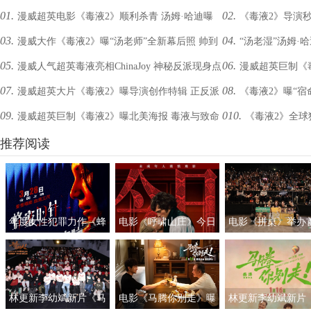
01.
02.
漫威超英电影《毒液2》顺利杀青 汤姆·哈迪曝
《毒液2》导演
03.
04.
漫威大作《毒液2》曝“汤老师”全新幕后照 帅到
“汤老湿”汤姆·
光片场剧照
光？！
05.
06.
漫威人气超英毒液亮相ChinaJoy 神秘反派现身点
漫威超英巨制《
模糊冲击力爆棚
侠！
07.
08.
漫威超英大片《毒液2》曝导演创作特辑 正反派
《毒液2》曝“宿
燃现场气氛
派掀“宿命对决”
09.
010.
漫威超英巨制《毒液2》曝北美海报 毒液与致命
《毒液2》全球
设计理念初揭秘
拔弩张震撼对决
反派合体共生
推荐阅读
周票房冠军
年度女性犯罪力作《蜂
电影《呼啸山庄》今日
电影《拼桌》举办
蜜的针》定档3月28日
上映
礼及路演 白色情人
绝版影后阵容癫
约搭子稳稳幸福
林更新李幼斌新片《马
电影《马腾你别走》曝
林更新李幼斌新片