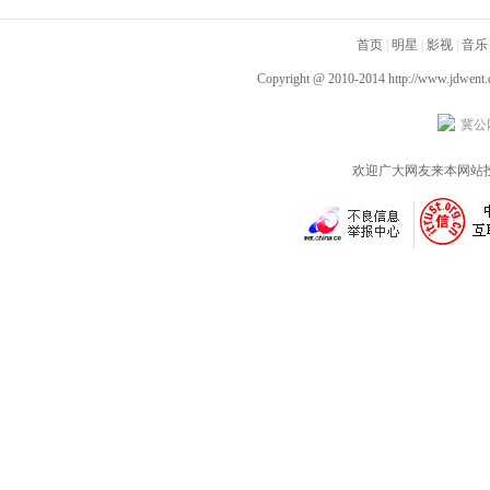
腾你别走》首映礼 笑泪
光“祝你牛”版预告 林更
腾你别走》定档1月1
齐飞获全龄段共鸣好评
新李幼斌组团勇闯人
首页
|
明星
|
影视
|
音乐
生“新地图”
Copyright @ 2010-2014
http://www.jdwent
冀公网
欢迎广大网友来本网站