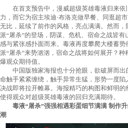
在首支预告中，漫威超级英雄毒液归来依
力，而它为宿主埃迪·布洛克做早餐、同逛超
无比，延续了前作的风格，亮点满满。然而，
派“屠杀”的登场，阴谋、危机、宿命之战皆有
感与紧张感扑面而来。毒液再度攀爬大楼蓄势
派“屠杀”来势汹汹，宿命之战将如何展开？种
爆观众期待值。
中国版独家海报也十分抢眼，欲破屏而出的
命触手紧紧缠绕，触手异常生猛，形势一度陷
决战即将拉开帷幕。海报精巧的构图和鲜明的
使得观众对超级英雄毒液的回归充满期待。
毒液“屠杀”强强相遇彩蛋细节满满 制作
潮