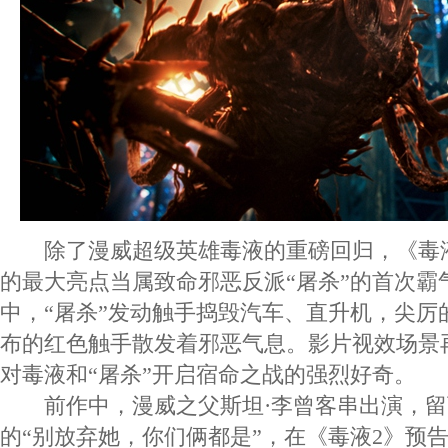
除了漫威超级英雄毒液的重磅回归，《毒液
的最大亮点当属致命邪恶反派“屠杀”的首次霸
中，“屠杀”发动触手捣毁汽车、直升机，尖厉
布的红色触手散发着邪恶气息。影片视效场景
对毒液和“屠杀”开启宿命之战的强烈好奇。
前作中，漫威之父斯坦·李曾客串出演，留
的“别放弃她，你们俩都是”，在《毒液2》预