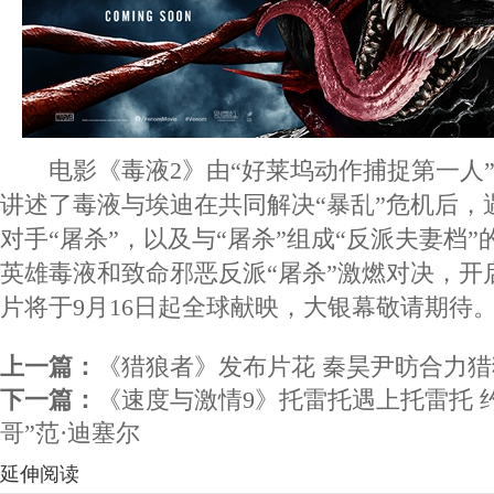
电影《毒液2》由“好莱坞动作捕捉第一人”
讲述了毒液与埃迪在共同解决“暴乱”危机后，
对手“屠杀”，以及与“屠杀”组成“反派夫妻档”
英雄毒液和致命邪恶反派“屠杀”激燃对决，开
片将于9月16日起全球献映，大银幕敬请期待
上一篇：
《猎狼者》发布片花 秦昊尹昉合力猎
下一篇：
《速度与激情9》托雷托遇上托雷托 约
哥”范·迪塞尔
延伸阅读