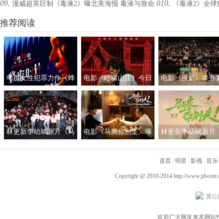
09.
010.
漫威超英巨制《毒液2》曝北美海报 毒液与致命
《毒液2》全球
设计理念初揭秘
拔弩张震撼对决
反派合体共生
推荐阅读
周票房冠军
年度女性犯罪力作《蜂
电影《呼啸山庄》今日
电影《拼桌》举办
蜜的针》定档3月28日
上映
礼及路演 白色情人
绝版影后阵容癫
约搭子稳稳幸福
林更新李幼斌新片《马
电影《马腾你别走》曝
林更新李幼斌新片
腾你别走》首映礼 笑泪
光“祝你牛”版预告 林更
腾你别走》定档1月1
齐飞获全龄段共鸣好评
新李幼斌组团勇闯人
首页
|
明星
|
影视
|
音乐
生“新地图”
Copyright @ 2010-2014
http://www.jdwent
冀公网
欢迎广大网友来本网站