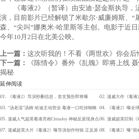
《毒液2》（暂译）由安迪·瑟金斯执导，汤
演，目前影片已经解锁了米歇尔·威廉姆斯、“屠
森、“尖叫”娜奥米·哈里斯等主创。电影于近
今年10月2日在北美公映。
上一篇：
这次听我的！不看《两世欢》你会后
下一篇：
《陈情令》番外《乱魄》即将上线 聂
揭秘
延伸阅读
01.
02.
《毒液2》导演秒删信息，首支预告即将曝
漫威大作《毒液2
03.
04.
“汤老湿”汤姆·哈迪主动营业 毒液一口吃掉蜘蛛
《毒液2》曝全
光？！
模糊冲击力爆棚
05.
06.
漫威人气超英毒液亮相ChinaJoy 神秘反派现身点
漫威超英巨制《
侠！
归“屠杀”首亮相
07.
08.
漫威超英大片《毒液2》曝导演创作特辑 正反派
《毒液2》曝“宿
燃现场气氛
派掀“宿命对决”