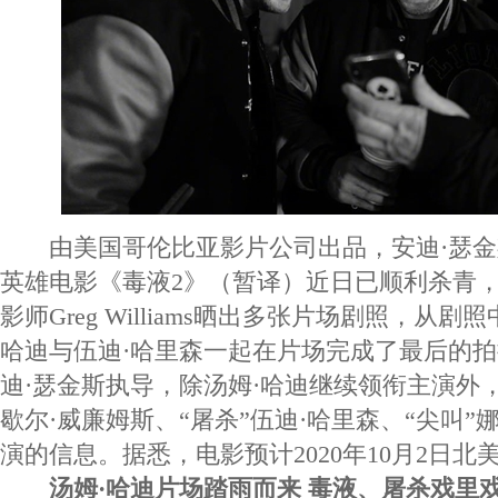
由美国哥伦比亚影片公司出品，安迪·瑟金
英雄电影《毒液2》（暂译）近日已顺利杀青，
影师Greg Williams晒出多张片场剧照，从
哈迪与伍迪·哈里森一起在片场完成了最后的
迪·瑟金斯执导，除汤姆·哈迪继续领衔主演外
歇尔·威廉姆斯、“屠杀”伍迪·哈里森、“尖叫”
演的信息。据悉，电影预计2020年10月2日北
汤姆·哈迪片场踏雨而来 毒液、屠杀戏里