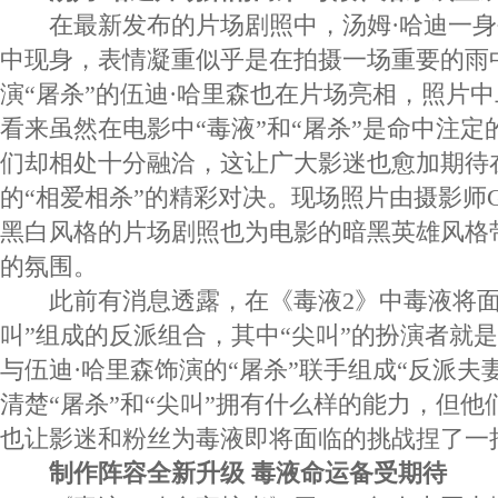
在最新发布的片场剧照中，汤姆·哈迪一身
中现身，表情凝重似乎是在拍摄一场重要的雨
演“屠杀”的伍迪·哈里森也在片场亮相，照片
看来虽然在电影中“毒液”和“屠杀”是命中注
们却相处十分融洽，这让广大影迷也愈加期待
的“相爱相杀”的精彩对决。现场照片由摄影师Greg 
黑白风格的片场剧照也为电影的暗黑英雄风格
的氛围。
此前有消息透露，在《毒液2》中毒液将面对
叫”组成的反派组合，其中“尖叫”的扮演者就是
与伍迪·哈里森饰演的“屠杀”联手组成“反派夫
清楚“屠杀”和“尖叫”拥有什么样的能力，但
也让影迷和粉丝为毒液即将面临的挑战捏了一
制作阵容全新升级 毒液命运备受期待