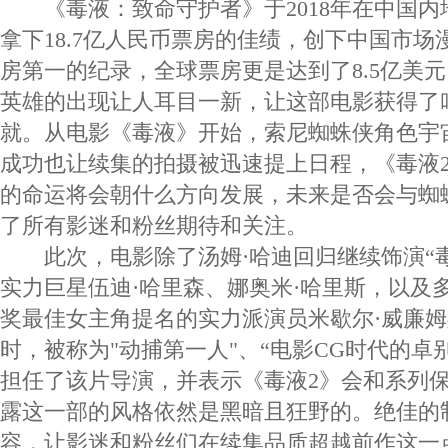
《毒液：致命守护者》于2018年在中国内
拿下18.7亿人民币票房的佳绩，创下中国市
房第一的纪录，全球票房更是达到了8.5亿美
英雄的出现让人耳目一新，让这部电影获得了
就。从电影《毒液》开始，索尼蜘蛛侠角色宇
成功也让续集的拍摄被迅速提上日程，《毒液
的命运将会朝什么方向发展，未来是否会与蜘
了所有影迷和粉丝期待和关注。
此次，电影除了汤姆·哈迪回归继续饰演“毒
实力巨星伍迪·哈里森、娜奥米·哈里斯，以及
奖最佳女主角提名的实力派演员米歇尔·威廉
时，被称为"动捕第一人"、“电影CG时代的卓
担任了该片导演，并表示《毒液2》会和系列
露这一部的风格依然是黑暗且狂野的。绝佳的
容，让影迷和粉丝们在续集品质超越前作这一