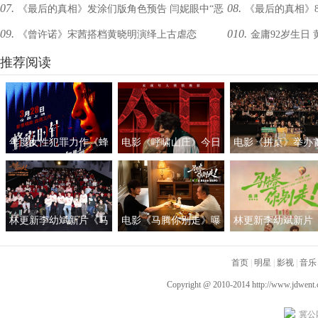
07.
08.
《最后的真相》发涂们版角色预告 闫妮眼中“恶
《最后的真相》8
审交锋
脸式”演技
09.
010.
《曾许诺》宋茜搭档黄晓明演绎上古虐恋
金庸92岁生日
汉”变“良人”
燃角力反转真相
推荐阅读
年度女性犯罪力作《蜂
电影《呼啸山庄》今日
电影《拼桌》举办
蜜的针》定档3月28日
上映
礼及路演 白色情人
绝版影后阵容癫
约搭子稳稳幸福
林更新李幼斌新片《马
电影《马腾你别走》曝
林更新李幼斌新片
腾你别走》首映礼 笑泪
光“祝你牛”版预告 林更
腾你别走》定档1月1
齐飞获全龄段共鸣好评
新李幼斌组团勇闯人
首页
|
明星
|
影视
|
音乐
生“新地图”
Copyright @ 2010-2014
http://www.jdwent
冀公网