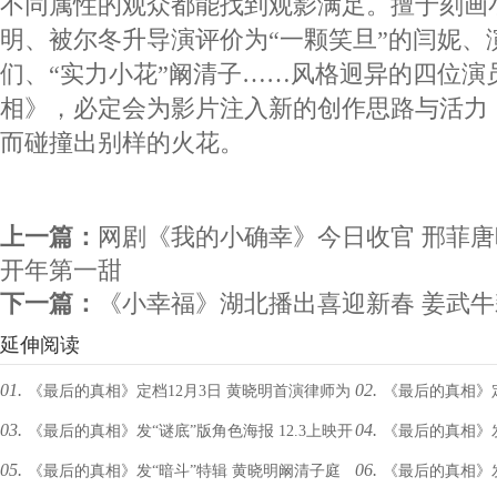
不同属性的观众都能找到观影满足。擅于刻画
明、被尔冬升导演评价为“一颗笑旦”的闫妮、
们、“实力小花”阚清子……风格迥异的四位演
相》，必定会为影片注入新的创作思路与活力
而碰撞出别样的火花。
上一篇：
网剧《我的小确幸》今日收官 邢菲唐晓
开年第一甜
下一篇：
《小幸福》湖北播出喜迎新春 姜武
延伸阅读
01.
02.
《最后的真相》定档12月3日 黄晓明首演律师为
《最后的真相》定
03.
04.
《最后的真相》发“谜底”版角色海报 12.3上映开
《最后的真相》
真相而战
重奏真相
05.
06.
《最后的真相》发“暗斗”特辑 黄晓明阚清子庭
《最后的真相》发
启贺岁档
劲”过招