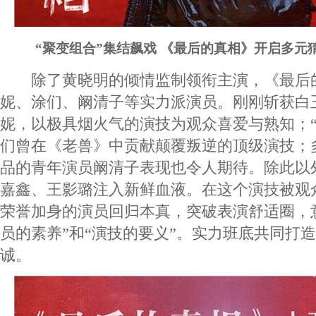
“聚变组合”集结飙戏 《最后的真相》开启多元
除了黄晓明的倾情监制领衔主演，《最后
妮、涂们、阚清子等实力派演员。刚刚斩获白
妮，以极具烟火气的演技为观众喜爱与熟知；“
们曾在《老兽》中贡献颠覆叛逆的顶级演技；
品的青年演员阚清子表现也令人期待。除此以
嘉鑫、王影璐注入新鲜血液。在这个演技被观
荣誉加身的演员回归本真，突破表演舒适圈，
员的素养”和“演技的要义”。实力班底共同打
诚。