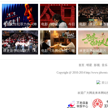
年度女性犯罪力作《蜂
电影《呼啸山庄》今日
电影《拼桌》举办
蜜的针》定档3月28日
上映
礼及路演 白色情人
绝版影后阵容癫
约搭子稳稳幸福
林更新李幼斌新片《马
电影《马腾你别走》曝
林更新李幼斌新片
腾你别走》首映礼 笑泪
光“祝你牛”版预告 林更
腾你别走》定档1月1
齐飞获全龄段共鸣好评
新李幼斌组团勇闯人
首页
|
明星
|
影视
|
音乐
生“新地图”
Copyright @ 2010-2014
http://www.jdwent
冀公网
欢迎广大网友来本网站