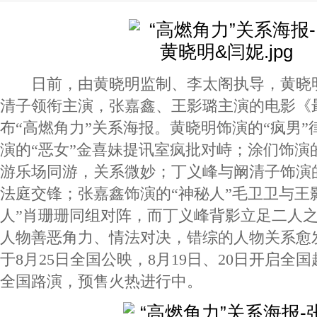
日前，由黄晓明监制、李太阁执导，黄晓
清子领衔主演，张嘉鑫、王影璐主演的电影《
布“高燃角力”关系海报。黄晓明饰演的“疯男
演的“恶女”金喜妹提讯室疯批对峙；涂们饰演
游乐场同游，关系微妙；丁义峰与阚清子饰演的
法庭交锋；张嘉鑫饰演的“神秘人”毛卫卫与王
人”肖珊珊同组对阵，而丁义峰背影立足二人
人物善恶角力、情法对决，错综的人物关系愈
于8月25日全国公映，8月19日、20日开启全
全国路演，预售火热进行中。