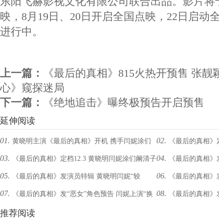
东阳飞赫影视文化有限公司联合出品。影片将于
映，8月19日、20日开启全国点映，22日启
进行中。
上一篇：
《最后的真相》815火热开预售 张
心》窥探迷局
下一篇：
《绝地追击》曝终极预告开启预售
延伸阅读
01.
02.
黄晓明主演《最后的真相》开机 携手闫妮涂们
《最后的真相》定
03.
04.
《最后的真相》定档12.3 黄晓明闫妮涂们阚清子
《最后的真相》发
阚清子破壁联动
真相而战
05.
06.
《最后的真相》发演员特辑 黄晓明闫妮“较
《最后的真相》发
重奏真相
启贺岁档
07.
08.
《最后的真相》发“恶女”角色预告 闫妮上演“换
《最后的真相》
劲”过招
审交锋
脸式”演技
推荐阅读
汉”变“良人”