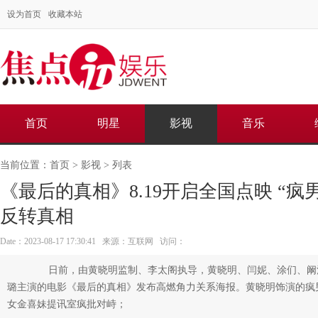
设为首页
收藏本站
首页
明星
影视
音乐
当前位置：
首页
>
影视
> 列表
《最后的真相》8.19开启全国点映 “疯
反转真相
Date：2023-08-17 17:30:41 来源：互联网 访问：
日前，由黄晓明监制、李太阁执导，黄晓明、闫妮、涂们、阚
璐主演的电影《最后的真相》发布高燃角力关系海报。黄晓明饰演的疯
女金喜妹提讯室疯批对峙；