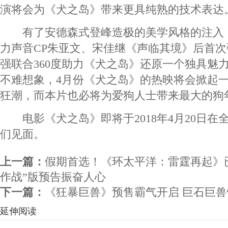
演将会为《犬之岛》带来更具纯熟的技术表达
有了安德森式登峰造极的美学风格的注入
力声音CP朱亚文、宋佳继《声临其境》后首
强联合360度助力《犬之岛》还原一个独具魅
不难想象，4月份《犬之岛》的热映将会掀起
狂潮，而本片也必将为爱狗人士带来最大的狗
电影《犬之岛》即将于2018年4月20日在
们见面。
上一篇：
假期首选！《环太平洋：雷霆再起》已收
作战”版预告振奋人心
下一篇：
《狂暴巨兽》预售霸气开启 巨石巨
延伸阅读