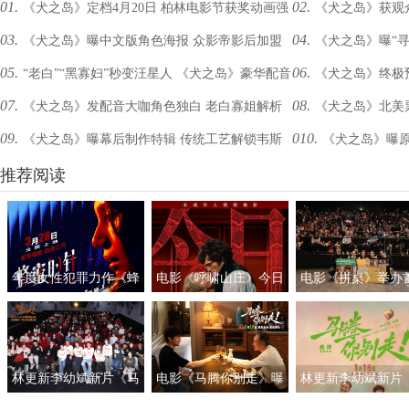
01.
02.
《犬之岛》定档4月20日 柏林电影节获奖动画强
《犬之岛》获观
03.
04.
《犬之岛》曝中文版角色海报 众影帝影后加盟
《犬之岛》曝“寻
势来袭
礼包”
05.
06.
“老白”“黑寡妇”秒变汪星人 《犬之岛》豪华配音
《犬之岛》终极预
配音秒变汪星人
造定格动画奇幻梦境
07.
08.
《犬之岛》发配音大咖角色独白 老白寡姐解析
《犬之岛》北美
阵容强力来袭
安德森携“犬”归来
09.
010.
《犬之岛》曝幕后制作特辑 传统工艺解锁韦斯
《犬之岛》曝原
狗狗角色
影票149秒售罄
式萌犬世界
推荐阅读
年度女性犯罪力作《蜂
电影《呼啸山庄》今日
电影《拼桌》举办
蜜的针》定档3月28日
上映
礼及路演 白色情人
绝版影后阵容癫
约搭子稳稳幸福
林更新李幼斌新片《马
电影《马腾你别走》曝
林更新李幼斌新片
腾你别走》首映礼 笑泪
光“祝你牛”版预告 林更
腾你别走》定档1月1