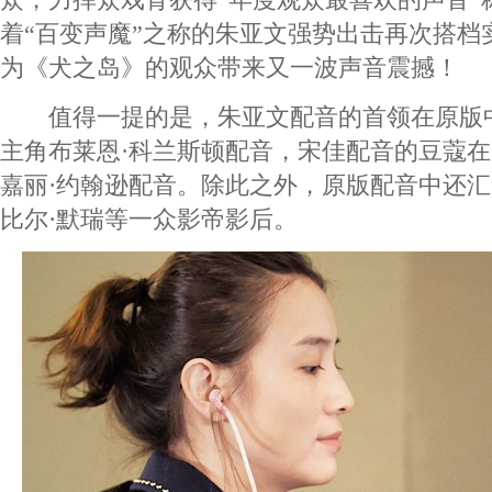
着“百变声魔”之称的朱亚文强势出击再次搭档
为《犬之岛》的观众带来又一波声音震撼！
值得一提的是，朱亚文配音的首领在原版
主角布莱恩·科兰斯顿配音，宋佳配音的豆蔻在
嘉丽·约翰逊配音。除此之外，原版配音中还汇
比尔·默瑞等一众影帝影后。