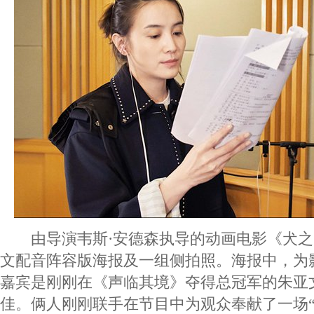
由导演韦斯·安德森执导的动画电影《犬之
文配音阵容版海报及一组侧拍照。海报中，为
嘉宾是刚刚在《声临其境》夺得总冠军的朱亚
佳。俩人刚刚联手在节目中为观众奉献了一场“