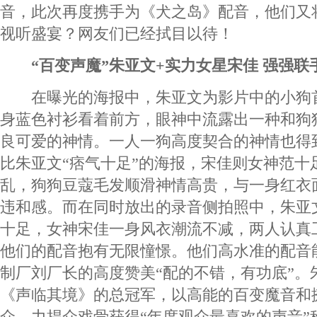
音，此次再度携手为《犬之岛》配音，他们又
视听盛宴？网友们已经拭目以待！
“百变声魔”朱亚文+实力女星宋佳 强强联
在曝光的海报中，朱亚文为影片中的小狗
身蓝色衬衫看着前方，眼神中流露出一种和狗
良可爱的神情。一人一狗高度契合的神情也得
比朱亚文“痞气十足”的海报，宋佳则女神范十
乱，狗狗豆蔻毛发顺滑神情高贵，与一身红衣
违和感。而在同时放出的录音侧拍照中，朱亚
十足，女神宋佳一身风衣潮流不减，两人认真
他们的配音抱有无限憧憬。他们高水准的配音
制厂刘厂长的高度赞美“配的不错，有功底”。
《声临其境》的总冠军，以高能的百变魔音和
众，力捍众戏骨获得“年度观众最喜欢的声音”