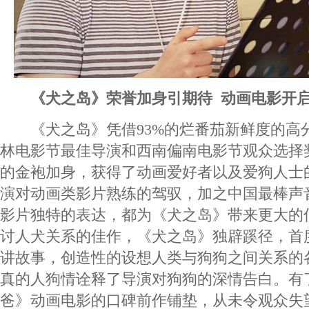
《犬之岛》荣誉加身引期待 动画电影开启
《犬之岛》凭借93%的烂番茄新鲜度的高分
林电影节最佳导演和西南偏南电影节观众选择
的金袍加身，获得了动画爱好者以及爱狗人士
演对动画类影片熟练的驾驭，加之中国最棒声
影片独特的表达，都为《犬之岛》带来更大的
讨人犬关系的佳作，《犬之岛》独辟蹊径，首
讲故事，创造性的设想人类与狗狗之间关系的
真的人狗情诠释了导演对狗狗的深情告白。有
爸》动画电影的口碑前作铺垫，从未令观众失