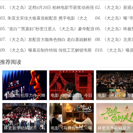
01.
02.
《犬之岛》定档4月20日 柏林电影节获奖动画强
《犬之岛》获观
03.
04.
朱亚文宋佳大银幕首献配音 携手电影《犬之
《犬之岛》曝“寻
势来袭
礼包”
05.
06.
“老白”“黑寡妇”秒变汪星人 《犬之岛》豪华配音
《犬之岛》终极预
岛》为爱发声
造定格动画奇幻梦境
07.
08.
《犬之岛》发配音大咖角色独白 老白寡姐解析
《犬之岛》北美
阵容强力来袭
安德森携“犬”归来
09.
010.
《犬之岛》曝幕后制作特辑 传统工艺解锁韦斯
《犬之岛》曝原
狗狗角色
影票149秒售罄
式萌犬世界
推荐阅读
年度女性犯罪力作《蜂
电影《呼啸山庄》今日
电影《拼桌》举办
蜜的针》定档3月28日
上映
礼及路演 白色情人
绝版影后阵容癫
约搭子稳稳幸福
林更新李幼斌新片《马
电影《马腾你别走》曝
林更新李幼斌新片