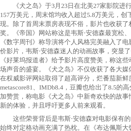
《犬之岛》于3月23日在北美27家影院进
157万美元，周末馆均收入超过5.8万美元，创下
现。除了首周末票房表现不俗，影片也收获了
奖。《帝国》网站称这是韦斯·安德森最宽松
《数字周刊》称导演将个人风格完美融入了电影；
价影片，韦斯·安德森迷人的动画故事，突显
《好莱坞报道者》给予影片高度赞美，称这些
场声音的盛宴。《犬之岛》不仅收获了各大媒
在权威影评网站取得了超高评分，烂番茄新鲜度
metascore81、IMDb8.4，豆瓣也给出了8.
加赞赏，称电影《犬之岛》中新奇欢快的故事
新的体验，并且呼吁更多人前来观看。
这些荣誉背后是韦斯·安德森对电影保有的
始终对定格动画充满了热枕。在《布达佩斯大