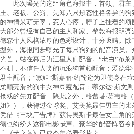
此次曝光的这组角色海报中，首领、君主
王、老板、公爵、先知八只形态性格各异的狗
的神情呆萌无辜，惹人心疼，脖子上挂着的项
大部分曾经有自己的主人和家。整款海报明亮
德森个人风格浓厚的色彩设计，十分吸睛。除
型外，海报同步曝光了每只狗狗的配音演员。
光芒，站在幕后为汪星人们配音。“老白”布莱
不驯，不信任人类的流浪狗首领配音；爱德华
君主配音；“寡姐”斯嘉丽·约翰逊为即使身在
柔顺亮滑的狗中女神豆蔻配音；蒂尔达·斯文
抢戏的先知配音。除此之外，格蕾塔·葛韦格
姐》），获得过金球奖、艾美奖最佳男主的比
凭借《三块广告牌》获得奥斯卡最佳女主角的
德也纷纷为这部电影献声。豪华的配音阵容令
言《犬之岛》已成今年必看影片之一。