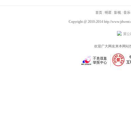
腾你别走》首映礼 笑泪
光“祝你牛”版预告 林更
腾你别走》定档1月1
齐飞获全龄段共鸣好评
新李幼斌组团勇闯人
首页
|
明星
|
影视
|
音乐
生“新地图”
Copyright @ 2010-2014
http://www.jdwent
冀公网
欢迎广大网友来本网站