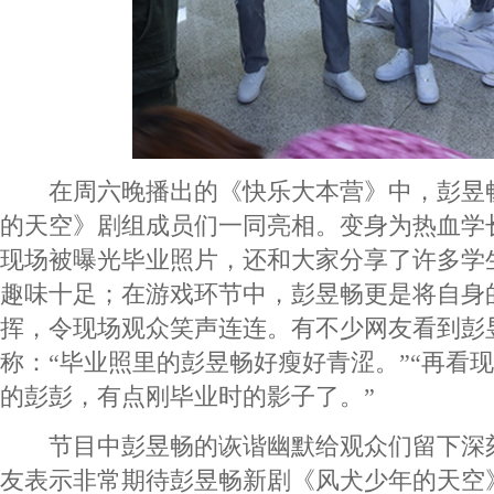
在周六晚播出的《快乐大本营》中，彭昱
的天空》剧组成员们一同亮相。变身为热血学
现场被曝光毕业照片，还和大家分享了许多学
趣味十足；在游戏环节中，彭昱畅更是将自身
挥，令现场观众笑声连连。有不少网友看到彭
称：“毕业照里的彭昱畅好瘦好青涩。”“再看
的彭彭，有点刚毕业时的影子了。”
节目中彭昱畅的诙谐幽默给观众们留下深
友表示非常期待彭昱畅新剧《风犬少年的天空