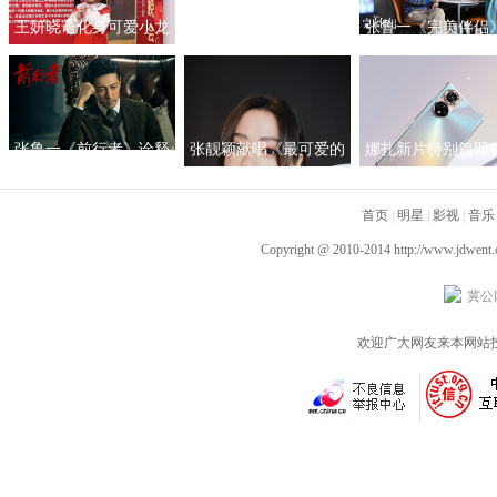
王妍晓语化身可爱小龙
罗嘉良入行40年 《鲁豫
张鲁一《完美伴侣
人亮相央视春晚
有约一日行》揭秘罗嘉
启“煮夫”模式 塑造
良为何在巅峰期离开
女性的“人间理想
TVB
张鲁一《前行者》诠释
张靓颖献唱《最可爱的
娜扎新片特别篇即
多面马天目 深入细节
人》 团圆之际铭记英雄
线 与荣耀50系列一
以“魂”塑型
首页
|
证女神的真爱
明星
|
影视
|
音乐
Copyright @ 2010-2014
http://www.jdwent
冀公网
欢迎广大网友来本网站