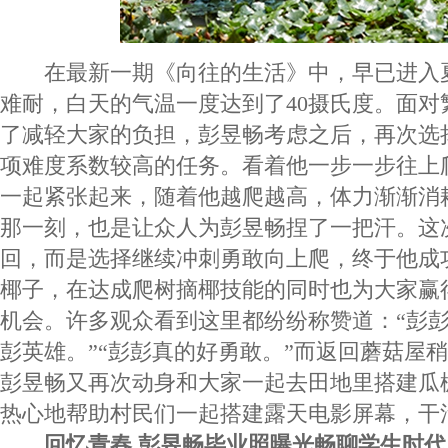
在最新一期《向往的生活》中，早已进入
难耐，白天的气温一度达到了40摄氏度。面对
了减轻大家的负担，彭昱畅考虑之后，再次选
项难度系数较高的任务。看着他一步一步往上
一起紧张起来，随着他越爬越高，体力渐渐消
那一刻，也是让众人为彭昱畅捏了一把汗。这
回，而是选择继续冲刺勇敢向上爬，终于他成
椰子，在达成爬树摘椰技能的同时也为大家赢
机会。许多观众看到这里都纷纷称赞道：“彭
彭英雄。”“彭彭真的好勇敢。”而返回蘑菇屋
彭昱畅又再次动身和大家一起去田地里搭建瓜
热心地帮助村民们一起搭建露天电影屏幕，干
回忆青春 彭昱畅毕业照曝光畅聊学生时代