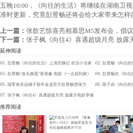
五晚10:00，《向往的生活》将继续在湖南卫
准时更新，究竟彭昱畅还将会给大家带来怎样
上一篇：
张歆艺惊喜亮相慕思M5发布会，倡议
下一篇：
张子枫《向往4》喜遇超级月亮 放露
延伸阅读
01.
02.
彭昱畅《向往的生活》上演挖藕记 农活小当家
彭昱畅《向往的
03.
04.
彭昱畅“改头换面”新形象 电影《一点就到家》
彭昱畅在《向往
忙不停
引发期待
05.
06.
端零食良品铺子新年金选官方彭昱畅赏味力
陈子由《向往的
定档国庆
年》中上头
07.
张子枫《向往4》喜遇超级月亮 放露天电影享傣
荐，“良品金选礼盒”开启新春年货高品质时刻
龙献唱豆芽歌
风夏夜
推荐阅读