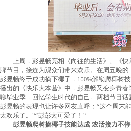
上周，彭昱畅亮相《向往的生活》、《快
牌节目，接连为观众们带来欢乐。在周五晚的
彭昱畅终于成功摘下椰子，100%解锁爬椰树
播出的《快乐大本营》中，彭昱畅又变身青春
聊毕业季，回忆学生时代的自己。两档节目话
彭昱畅的表现也让许多网友直呼：“这个周末
太欢乐了。”“彭彭太可爱了！”
彭昱畅爬树摘椰子技能达成 农活接力不停