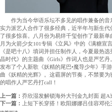
作为当今华语乐坛不多见的唱作兼备的音
实力派艺人合作了很多经典，近半年与新生代
了很多惊喜。八月份为易烊千玺创作了最新单
月为火箭少女101专辑《立风》中的《满糖宣言
《是吧十八》填词并担任制作人，今夏最热选
晶时代》的主题曲《Girls》作词人也是严艺
发布了个人新歌《妖精的尾巴•魔导少年》手
曲《妖精的光辉》。这霸屏的节奏，不禁要为
的唱作人严艺丹打call！
上一篇：
乔欣湿发解锁海外大刊金九封面 超A
下一篇：
上短下长穿搭！欧阳娜娜吕佳容邓伦王一