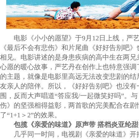
电影《小小的愿望》于9月12日上线，严
《最后不会有悲伤》和片尾曲《好好告别吧》
相见。电影讲述的是身患疾病的高中生在两兄
心愿的暖心故事，严艺丹在创作上也特意强调
的主题，就像是电影里高远无法改变悲剧的结
友亲人的陪伴。所以，《好好告别吧》也没有
围，反而大声唱道“答应我/一起微笑好吗”。
伤》的坚强相得益彰，两首歌的完美配合在剧
了“1+1＞2”的效果。
包揽《亲爱的味道》原声带 搭档炎亚纶
几乎同一时间，电视剧《亲爱的味道》开