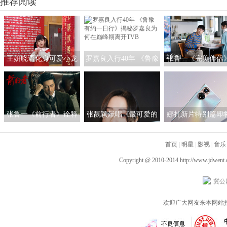
推荐阅读
王妍晓语化身可爱小龙
罗嘉良入行40年 《鲁豫
张鲁一《完美伴侣
人亮相央视春晚
有约一日行》揭秘罗嘉
启“煮夫”模式 塑造
良为何在巅峰期离开
女性的“人间理想
TVB
张鲁一《前行者》诠释
张靓颖献唱《最可爱的
娜扎新片特别篇即
多面马天目 深入细节
人》 团圆之际铭记英雄
线 与荣耀50系列一
以“魂”塑型
首页
|
证女神的真爱
明星
|
影视
|
音乐
Copyright @ 2010-2014
http://www.jdwent
冀公网
欢迎广大网友来本网站