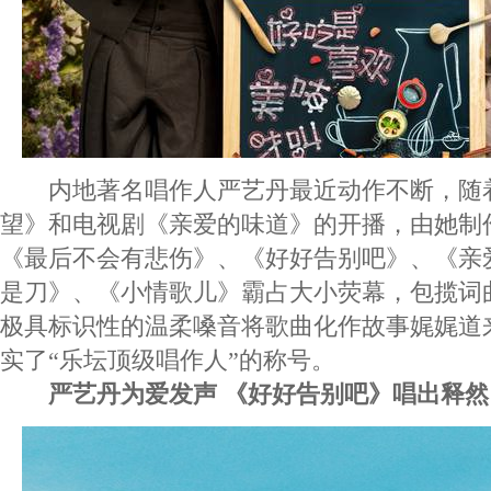
内地著名唱作人严艺丹最近动作不断，随
望》和电视剧《亲爱的味道》的开播，由她制
《最后不会有悲伤》、《好好告别吧》、《亲
是刀》、《小情歌儿》霸占大小荧幕，包揽词
极具标识性的温柔嗓音将歌曲化作故事娓娓道
实了“乐坛顶级唱作人”的称号。
严艺丹为爱发声 《好好告别吧》唱出释然