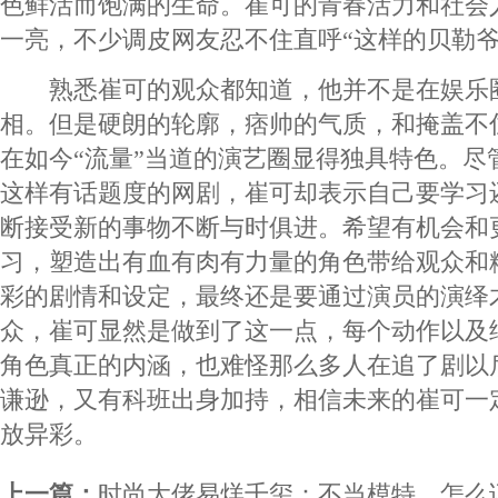
色鲜活而饱满的生命。崔可的青春活力和社会
一亮，不少调皮网友忍不住直呼“这样的贝勒爷
熟悉崔可的观众都知道，他并不是在娱乐
相。但是硬朗的轮廓，痞帅的气质，和掩盖不
在如今“流量”当道的演艺圈显得独具特色。尽
这样有话题度的网剧，崔可却表示自己要学习
断接受新的事物不断与时俱进。希望有机会和
习，塑造出有血有肉有力量的角色带给观众和
彩的剧情和设定，最终还是要通过演员的演绎
众，崔可显然是做到了这一点，每个动作以及
角色真正的内涵，也难怪那么多人在追了剧以
谦逊，又有科班出身加持，相信未来的崔可一
放异彩。
上一篇：
时尚大佬易烊千玺：不当模特，怎么证