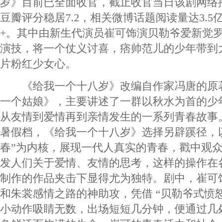
岁》目前已全面收官，截止收官当日该剧网络播
豆瓣评分稳居7.2，相关微博话题阅读量达3.5
+。其中由新生代演员崔可饰演贝勒爷爱新觉罗
演技，将一个仗义讨喜，痞帅范儿的少年带到
片粉红少女心。
《给我一个十八岁》改编自作家冯唐的原
一个姑娘》，主要讲述了一群以秋水为首的少
从友情到爱情再到亲情发生的一系列青春故事
暑假档，《给我一个十八岁》选择另辟蹊径，以
春”为内核，展现一代人真实的青春，戳中观
发人们关于爱情、友情的思考，这样的操作在各
制作的作品夹击下显得尤为独特。剧中，崔可
和朱裳感情之路的神助攻，凭借 “贝勒爷式愤
小动作吸睛无数，出场短短几分钟，便通过几