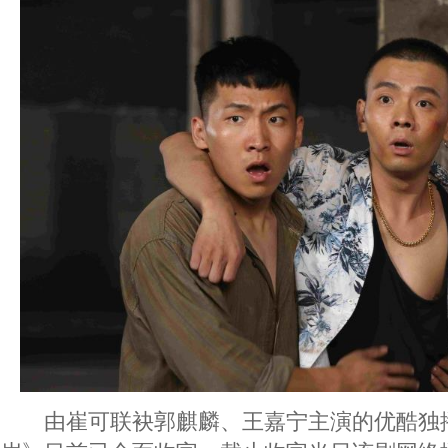
由崔可联袂郭麒麟、王嘉宁主演的优酷独