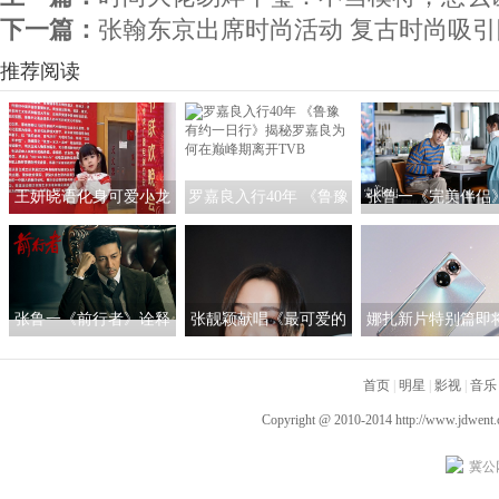
下一篇：
张翰东京出席时尚活动 复古时尚吸引
推荐阅读
王妍晓语化身可爱小龙
罗嘉良入行40年 《鲁豫
张鲁一《完美伴侣
人亮相央视春晚
有约一日行》揭秘罗嘉
启“煮夫”模式 塑造
良为何在巅峰期离开
女性的“人间理想
TVB
张鲁一《前行者》诠释
张靓颖献唱《最可爱的
娜扎新片特别篇即
多面马天目 深入细节
人》 团圆之际铭记英雄
线 与荣耀50系列一
以“魂”塑型
首页
|
证女神的真爱
明星
|
影视
|
音乐
Copyright @ 2010-2014
http://www.jdwent
冀公网