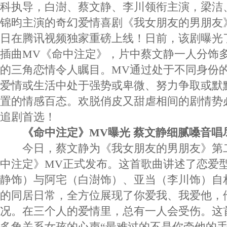
科执导，白澍、蔡文静、李川领衔主演，梁洁
锦昀主演的奇幻爱情喜剧《我女朋友的男朋友》
日在腾讯视频独家重磅上线！日前，该剧曝光
插曲MV《命中注定》，片中蔡文静一人分饰
的三角恋情令人瞩目。MV通过处于不同身份
爱情或生活中处于强势或卑微、努力争取或默
置的情感百态。欢脱俏皮又甜虐相间的剧情势
追剧首选！
《命中注定》MV曝光 蔡文静细腻嗓音唱
今日，蔡文静为《我女朋友的男朋友》第
中注定》MV正式发布。这首歌曲讲述了恋爱
静饰）与阿宅（白澍饰）、亚当（李川饰）自
的同居日常，全方位展现了你爱我、我爱他，
况。在三个人的爱情里，总有一人会受伤。这
多角关系女孩的心声“最难过的不是你牵他的