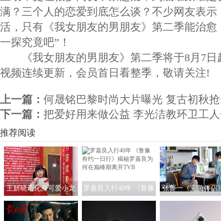
满？三个人的恋爱到底怎么谈？不少网友表示
活，只有《我女朋友的男朋友》第二季能治愈
一探究竟吧”！
《我女朋友的男朋友》第二季将于8月7日起
视频连续更新，会员首日看整季，敬请关注!
上一篇：
何晟铭巴黎时尚大片曝光 复古初秋抢
下一篇：
把爱好用来做公益 李光洁教环卫工
推荐阅读
王妍晓语化身可爱小龙
罗嘉良入行40年 《鲁豫
张鲁一《完美伴侣
人亮相央视春晚
有约一日行》揭秘罗嘉
启“煮夫”模式 塑造
良为何在巅峰期离开
女性的“人间理想