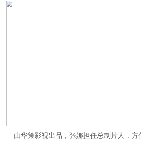
由华策影视出品，张娜担任总制片人，方