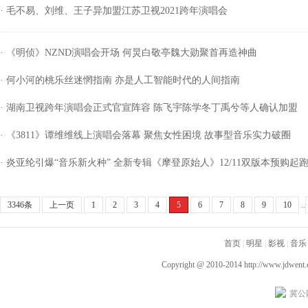
· 毛不易、刘维、王子异加盟江苏卫视2021跨年演唱会
· 《明侦》NZND演唱会开场 何炅白敬亭魏大勋聚首再造神曲
· 何小河的桃乐丝迷惘指南 亦是人工智能时代的人间指南
· 湖南卫视跨年演唱会正式官宣阵容 陈飞宇陈学冬丁禹兮等人确认加盟
· 《3811》谭维维线上演唱会落幕 聚焦女性困境 故事型音乐实力破圈
· 炎亚纶引爆“音乐新火种” 全新专辑《摩登原始人》12/11双版本预购起
3346条
上一页
1
2
3
4
5
6
7
8
9
10
..
首页
|
明星
|
影视
|
音乐
Copyright @ 2010-2014
http://www.jdwent
冀公网