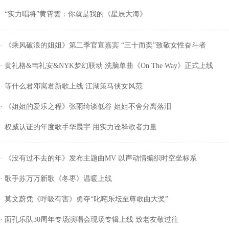
· “实力唱将”黄霄雲：你就是我的《星辰大海》
· 《乘风破浪的姐姐》第二季官宣嘉宾 “三十而奕”致敬女性奋斗者
· 黄礼格&韦礼安&NYK梦幻联动 洗脑单曲《On The Way》正式上线
· 等什么君邓寓君新歌上线 江湖策马侠女风范
· 《姐姐的爱乐之程》张雨绮谈低谷 姐姐不舍分离落泪
· 权威认证的年度歌手华晨宇 用实力诠释歌者力量
· 《没有过不去的年》发布主题曲MV 以声动情编织时空坐标系
· 歌手苏万万新歌《冬枣》温暖上线
· 莫文蔚凭《呼吸有害》勇夺“叱咤乐坛至尊歌曲大奖”
· 面孔乐队30周年专场演唱会现场专辑上线 致老友敬过往