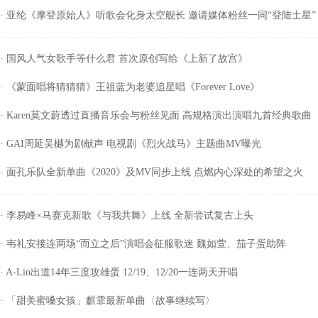
· 亚纶《摩登原始人》听歌会化身太空舰长 邀请媒体粉丝一同“登陆土星”
· 国风人气女歌手等什么君 首次原创写给《上新了故宫》
· 《蒙面唱将猜猜猜》王祖蓝为老婆追星唱《Forever Love》
· Karen莫文蔚透过直播音乐会与粉丝见面 高规格演出演唱九首经典歌曲
· GAI周延吴樾为剧献声 电视剧《烈火战马》主题曲MV曝光
· 面孔乐队全新单曲《2020》及MV同步上线 点燃内心深处的希望之火
· 李易峰×马赛克新歌《与我共舞》上线 全新尝试复古上头
· 韦礼安接连两场“而立之后”演唱会征服歌迷 魏如萱、茄子蛋助阵
· A-Lin出道14年三度攻雄蛋 12/19、12/20一连两天开唱
· 「甜美蜜嗓女孩」麒霏最新单曲〈故事继续写〉