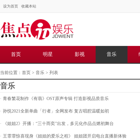
设为首页
收藏本站
首页
明星
影视
音乐
当前位置：
首页
>
音乐
> 列表
音乐
· 青春繁花制作《有翡》OST原声专辑 打造影视品质音乐
· 孙悦2021全新单曲「行者」全网发布 复古唱腔温暖如初
· 《姐姐2》开播：“三十而奕”出发，多元化作品点燃初舞台
· 王霏霏惊喜现身《姐姐的爱乐之程》 姐姐团开启电台直播新体验