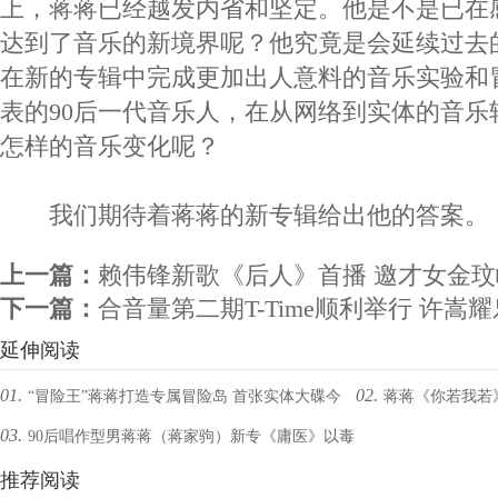
上，蒋蒋已经越发内省和坚定。他是不是已在感
达到了音乐的新境界呢？他究竟是会延续过去
在新的专辑中完成更加出人意料的音乐实验和
表的90后一代音乐人，在从网络到实体的音乐
怎样的音乐变化呢？
我们期待着蒋蒋的新专辑给出他的答案。
上一篇：
赖伟锋新歌《后人》首播 邀才女金
下一篇：
合音量第二期T-Time顺利举行 许嵩
延伸阅读
01.
02.
“冒险王”蒋蒋打造专属冒险岛 首张实体大碟今
蒋蒋《你若我若
03.
90后唱作型男蒋蒋（蒋家驹）新专《庸医》以毒
日发行
情
攻毒疗愈都市人
推荐阅读