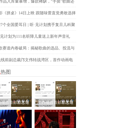
交融
忆
I作品入库量暴增，爆款稀缺，“手搓”歌曲还
势吗？青风音乐 SXSW 圆桌实录
影《拼桌》14日上映 跟随味蕾直觉勇敢选择
所向
27个全国爱耳日 | 听·见计划携手复旦儿科聚
注儿童听力健康
·见计划为111名听障儿童送上新年声音礼
让每一次表达都有回响
歌赛道内卷破局：揭秘歌曲的选品、投流与
逻辑
光线前副总裁邝文伟转战湾区，首作动画电
视
热图
九尾猫》
西瑞昌首部励志短
江西瑞昌首部励志短
《蛋姐传奇》持续
剧《蛋姐传奇》持续
爆！双平台数据刷
火爆！双平台数据刷