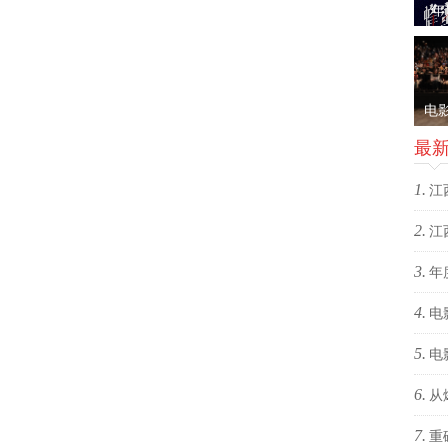
新
年
《蜂
28
电
映礼
最
节
1.
江
2.
爆！
江
3.
爆！
年
4.
绝版
电
5.
电
6.
约搭
从
7.
赢在
重