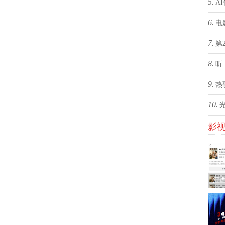
5.
影的
的回
A
6.
有优
电
7.
心之
第
8.
焦关
听
9.
包：
热
10.
转化
影
影《
江
剧
火