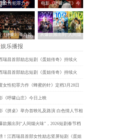
纪录，见证本土力
新纪录，见证本土力
度女性犯罪力作
电影《呼啸山庄》今
量
量
蜜的针》定档3月
日上映
日 绝版影后阵容癫
影《拼桌》举办首
从爆款频出到“人间烟
及路演 白色情人
火味”，2026短剧春节
新
娱乐播报
相约搭子稳稳幸福
档赢在哪？
西瑞昌首部励志短剧《蛋姐传奇》持续火
双平台数据刷新纪录，见证本土力量
西瑞昌首部励志短剧《蛋姐传奇》持续火
双平台数据刷新纪录，见证本土力量
度女性犯罪力作《蜂蜜的针》定档3月28日
影后阵容癫
影《呼啸山庄》今日上映
影《拼桌》举办首映礼及路演 白色情人节相
子稳稳幸福
爆款频出到“人间烟火味”，2026短剧春节档
哪？
磅！江西瑞昌首部女性励志竖屏短剧《蛋姐