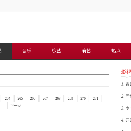
视
音乐
综艺
演艺
热点
影
1.
青
2.
何重
同
264
265
266
267
268
269
270
271
下一页
3.
上
麦
4.
苏格
开