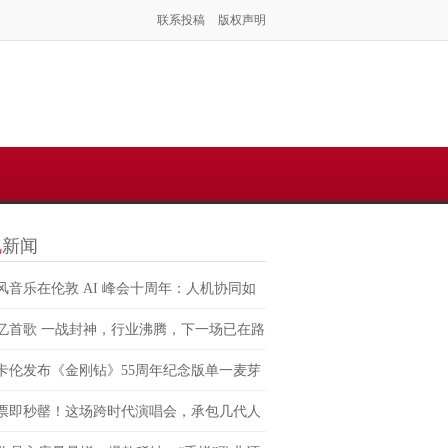
联系投稿
版权声明
视
新闻
风音乐在伦敦 AI 峰会十周年：人机协同如
塑虚拟音乐 IP 全球化路径？
忆首歌 一战封神，行业沸腾，下一场已在路
卡伦发布《金刚钻》55周年纪念版单一麦芽
兰威士忌 致敬007银幕传奇，续写匠心与电
票即秒罄！这场跨时代演唱会，承包几代人