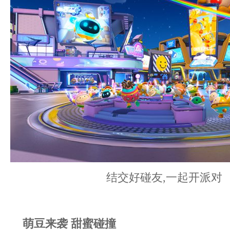
结交好碰友,一起开派对
萌豆来袭 甜蜜碰撞