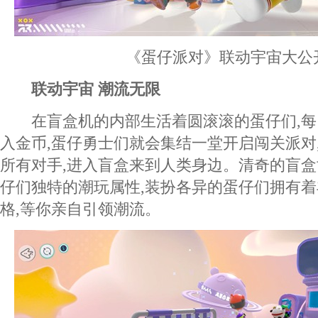
《蛋仔派对》联动宇宙大公
联动宇宙 潮流无限
在盲盒机的内部生活着圆滚滚的蛋仔们,每
入金币,蛋仔勇士们就会集结一堂开启闯关派对
所有对手,进入盲盒来到人类身边。清奇的盲
仔们独特的潮玩属性,装扮各异的蛋仔们拥有
格,等你亲自引领潮流。