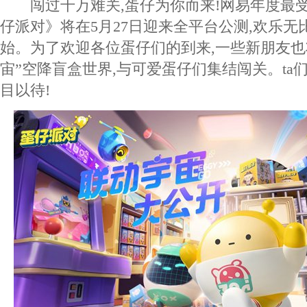
闯过千万难关,蛋仔为你而来!网易年度最
仔派对》将在5月27日迎来全平台公测,欢乐
始。为了欢迎各位蛋仔们的到来,一些新朋友也
宙”空降盲盒世界,与可爱蛋仔们集结闯关。ta
目以待!