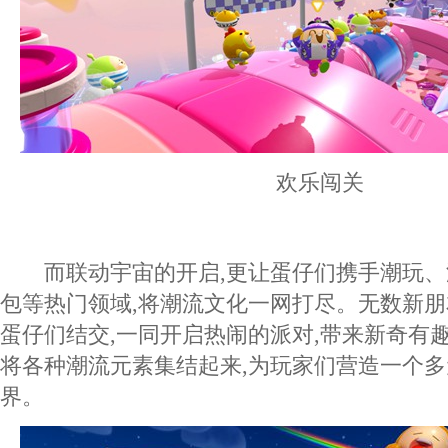
欢乐闯关
而联动宇宙的开启,更让蛋仔们携手潮玩、
包等热门领域,将潮流文化一网打尽。无数新
蛋仔们结交,一同开启热闹的派对,带来新奇有
将各种潮流元素集结起来,为玩家们营造一个
界。