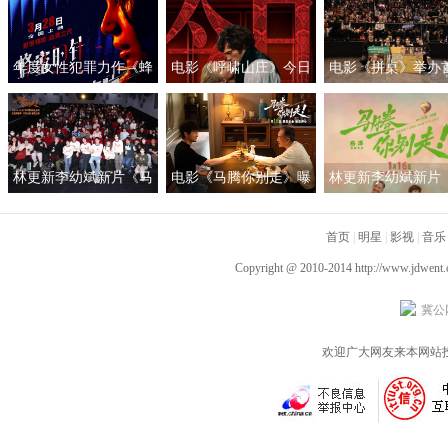
年度女性犯罪力作《蜂
电影《呼啸山庄》今日
电影《拼桌》举办
蜜的针》定档3月28日
上映
礼及路演 白色情人
绝版影后阵容癫
约搭子稳稳幸福
林更新李幼斌新片《马
电影《马腾你别走》曝
林更新李幼斌新片
腾你别走》首映礼 笑泪
光“祝你牛”版预告 林更
腾你别走》定档1月1
齐飞获全龄段共鸣好评
新李幼斌组团勇闯人
首页
|
明星
|
影视
|
音乐
生“新地图”
Copyright @ 2010-2014
http://www.jdwent
冀公网
欢迎广大网友来本网站