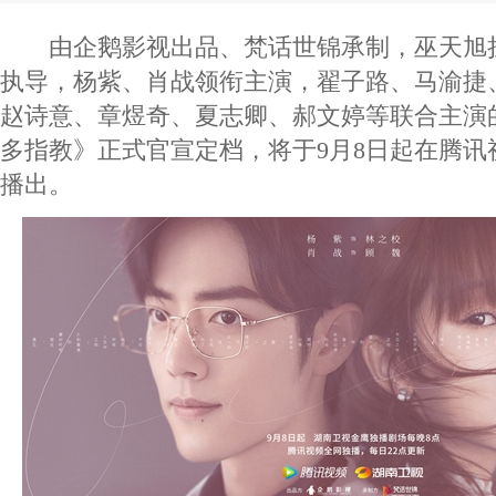
由企鹅影视出品、梵话世锦承制，巫天旭
执导，杨紫、肖战领衔主演，翟子路、马渝捷
赵诗意、章煜奇、夏志卿、郝文婷等联合主演
多指教》正式官宣定档，将于9月8日起在腾讯
播出。