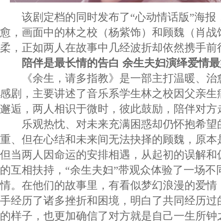
该剧定档的同时发布了“心动情话版”海报
愈，画面中的林之校（杨紫饰）和顾魏（肖战
柔，正如两人在故事中几经波折却依然携手前
陪伴是最长情的告白 余生夫妇演绎爱情
《余生，请多指教》是一部主打温暖、治
感剧，主要讲述了音乐系学生林之校因父亲生
邂逅，两人相识于微时，彼此鼓励，陪伴对方
乐观热忱、对未来充满困惑却仍怀抱希望
重、但在心结和未来间无法抉择的顾魏，原本
但当两人因命运的安排相遇，从起初的误解和
的互相扶持，“余生夫妇”带观众体验了一场不
情。在他们的故事里，有看似梦幻浪漫的爱情
手经历了诸多挫折和困境，明白了共同经历过
的样子，也更加确信了对方就是自己一生所钟