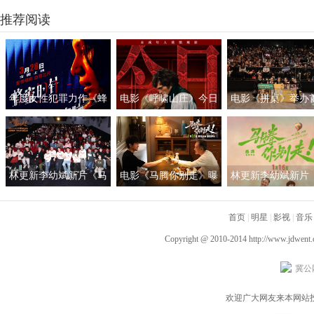
卫视
推荐阅读
情，谈角色：“女主
年度女性犯罪力作《蜂
电影《呼啸山庄》今日
电影《拼桌》举办
蜜的针》定档3月28日
上映
礼及路演 白色情人
绝版影后阵容癫
约搭子稳稳幸福
林更新李幼斌新片《马
电影《马腾你别走》曝
林更新李幼斌新片
腾你别走》首映礼 笑泪
光“祝你牛”版预告 林更
腾你别走》定档1月1
齐飞获全龄段共鸣好评
新李幼斌组团勇闯人
首页
|
明星
|
影视
|
音乐
生“新地图”
Copyright @ 2010-2014
http://www.jdwent
冀公网
欢迎广大网友来本网站