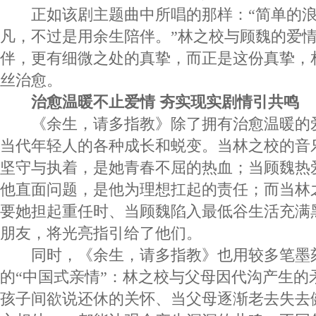
正如该剧主题曲中所唱的那样：“简单的浪
凡，不过是用余生陪伴。”林之校与顾魏的爱
伴，更有细微之处的真挚，而正是这份真挚，
丝治愈。
治愈温暖不止爱情 夯实现实剧情引共鸣
《余生，请多指教》除了拥有治愈温暖的
当代年轻人的各种成长和蜕变。当林之校的音
坚守与执着，是她青春不屈的热血；当顾魏热
他直面问题，是他为理想扛起的责任；而当林
要她担起重任时、当顾魏陷入最低谷生活充满
朋友，将光亮指引给了他们。
同时，《余生，请多指教》也用较多笔墨
的“中国式亲情”：林之校与父母因代沟产生的
孩子间欲说还休的关怀、当父母逐渐老去失去