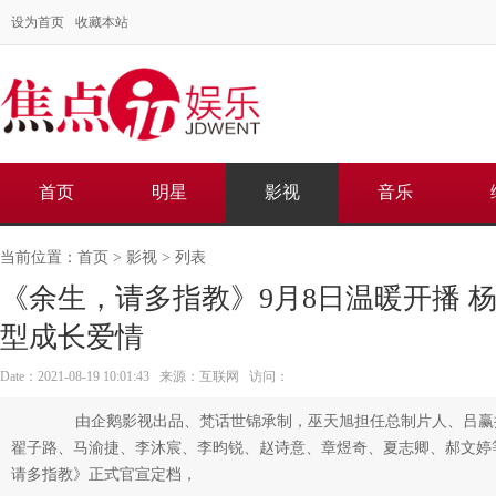
设为首页
收藏本站
首页
明星
影视
音乐
当前位置：
首页
>
影视
> 列表
《余生，请多指教》9月8日温暖开播 
型成长爱情
Date：2021-08-19 10:01:43 来源：互联网 访问：
由企鹅影视出品、梵话世锦承制，巫天旭担任总制片人、吕赢
翟子路、马渝捷、李沐宸、李昀锐、赵诗意、章煜奇、夏志卿、郝文婷
请多指教》正式官宣定档，