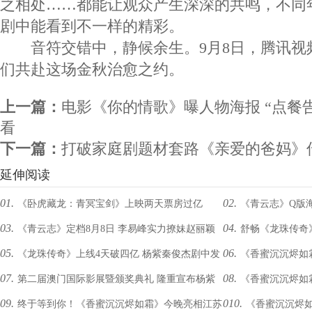
之相处……都能让观众产生深深的共鸣，不同
剧中能看到不一样的精彩。
音符交错中，静候余生。9月8日，腾讯视
们共赴这场金秋治愈之约。
上一篇：
电影《你的情歌》曝人物海报 “点餐
看
下一篇：
打破家庭剧题材套路《亲爱的爸妈》
延伸阅读
01.
02.
《卧虎藏龙：青冥宝剑》上映两天票房过亿
《青云志》Q版
03.
04.
《青云志》定档8月8日 李易峰实力撩妹赵丽颖
舒畅《龙珠传奇
05.
06.
《龙珠传奇》上线4天破四亿 杨紫秦俊杰剧中发
《香蜜沉沉烬如
杨紫秀恩爱
有爱”纱
07.
08.
第二届澳门国际影展暨颁奖典礼 隆重宣布杨紫
《香蜜沉沉烬如
糖不断
剧品相
09.
010.
终于等到你！《香蜜沉沉烬如霜》今晚亮相江苏
《香蜜沉沉烬
琼获选本届焦点演员
情献唱《天地无霜》