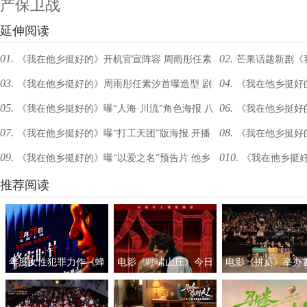
产保卫战
延伸阅读
01.
02.
《我在他乡挺好的》开机官宣阵容 周雨彤任素
芒果话题新剧《
03.
04.
《我在他乡挺好的》周雨彤任素汐首曝造型 剧
《我在他乡挺好的
汐破壁演绎异乡生态
市异乡人生活绘卷
05.
06.
《我在他乡挺好的》曝“人海·川流”角色海报 八
《我在他乡挺好
照海报剖白人物内心
异乡青年生存绘卷
07.
08.
《我在他乡挺好的》曝“打工天团”版海报 开播
《我在他乡挺好的
主演诠释左右人生
异乡青年现实生态
09.
010.
《我在他乡挺好的》曝“以爱之名”预告片 他乡
《我在他乡挺好
首周获评“很真实”
乡CP温暖相伴愈人
青年以希望面对未来
推荐阅读
共成长
年度女性犯罪力作《蜂
电影《呼啸山庄》今日
电影《拼桌》举办
蜜的针》定档3月28日
上映
礼及路演 白色情人
绝版影后阵容癫
约搭子稳稳幸福