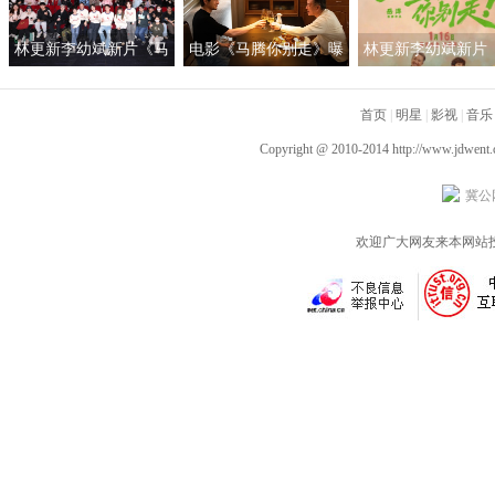
林更新李幼斌新片《马
电影《马腾你别走》曝
林更新李幼斌新片
腾你别走》首映礼 笑泪
光“祝你牛”版预告 林更
腾你别走》定档1月1
齐飞获全龄段共鸣好评
新李幼斌组团勇闯人
首页
|
明星
|
影视
|
音乐
生“新地图”
Copyright @ 2010-2014
http://www.jdwent
冀公网
欢迎广大网友来本网站