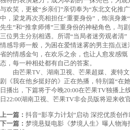
独特的表演魅力，成为本剧的一抹亮色，为观
与欢笑，更被“乡亲们”亲切奉为“东北文化推
中，梁龙再次亮相担任“重要身份”，饰演身兼“
先生”和“推拿师傅”三重身份的神秘角色，与
三位男主分别相遇。所谓“当局者迷旁观者清”
情感导师一般，为困在爱情迷雾的男主指点迷
省的情感金句，在欢乐之余，也让人愈发感慨
态，每一种相处都有自己的答案。
由芒果TV、湖南卫视、芒果超媒、麦特文
剧《我在他乡挺好的》正在热播，特别篇“在她乡
日播出，下篇将于今晚20:00在芒果TV独播上线
日22:00湖南卫视、芒果TV非会员版将迎来收
上一篇：
抖音“影享力计划”启动 深挖优质创
下一篇：
梦境悬疑电影《梦境人生》曝人物海