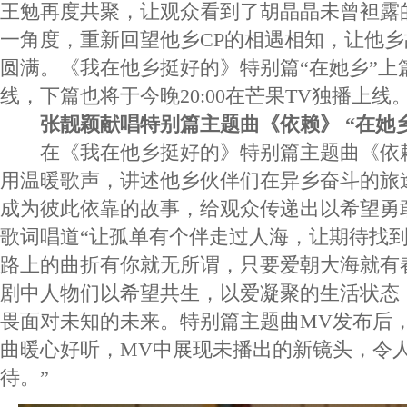
王勉再度共聚，让观众看到了胡晶晶未曾袒露
一角度，重新回望他乡CP的相遇相知，让他
圆满。《我在他乡挺好的》特别篇“在她乡”上篇
线，下篇也将于今晚20:00在芒果TV独播上线
张靓颖献唱特别篇主题曲《依赖》 “在她
在《我在他乡挺好的》特别篇主题曲《依赖
用温暖歌声，讲述他乡伙伴们在异乡奋斗的旅
成为彼此依靠的故事，给观众传递出以希望勇
歌词唱道“让孤单有个伴走过人海，让期待找到
路上的曲折有你就无所谓，只要爱朝大海就有
剧中人物们以希望共生，以爱凝聚的生活状态
畏面对未知的未来。特别篇主题曲MV发布后，
曲暖心好听，MV中展现未播出的新镜头，令
待。”