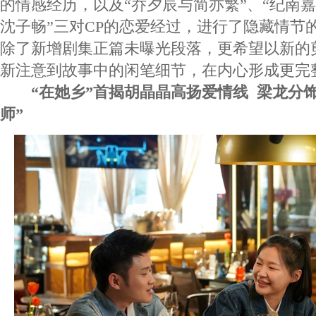
的情感经历，以及“乔夕辰与简亦繁”、“纪南嘉
沈子畅”三对CP的恋爱经过，进行了隐藏情节
除了新增剧集正篇未曝光段落，更希望以新的
新注意到故事中的闲笔细节，在内心形成更完
“在她乡”首揭胡晶晶高扬爱情线 梁龙分
师”