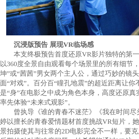
沉浸版预告 展现VR临场感
本支终极预告首度还原VR影片独特的第一
以360度全景自由观看每个场景里的所有细节
坤”或“茜茜”男女两个主人公，通过巧妙的镜
面“对戏”。百分百“瞳孔地震”的超近距离让你
是“身”在电影之中成为角色本身，高度还原真
率先体验“未来式观影”。
曾执导《谁的青春不迷茫》《我在时间尽
婷以擅长的青春爱情题材首度挑战VR短片，她坦
景拍摄使其与往常的2D电影完全不一样，要