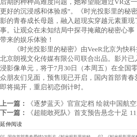
后期的种种高难度问题，她希望能通过VR这一
更好的沉浸感和体验感”。《时光投影里的秘
影的青春成长母题，融入超现实穿越元素重现
事。让观众在未知结局中探寻掩藏的秘密心事
带来的娱乐体验！
《时光投影里的秘密》由VeeR北京为快科
北京朗视文化传媒有限公司联合出品。影片已入围
浸影像单元，将于7月30日（本周五）在全国
众朋友们见面，预售现已开启，国内首部青春
即将揭开，重启初恋倒计时。
上一篇：
《逐梦蓝天》官宣定档 绘就中国航空
下一篇：
《超能敢死队》首支预告悬念十足 1
延伸阅读
01.
02.
国内首部青春爱情VR影片《时光投影里的秘
《时光投影里的