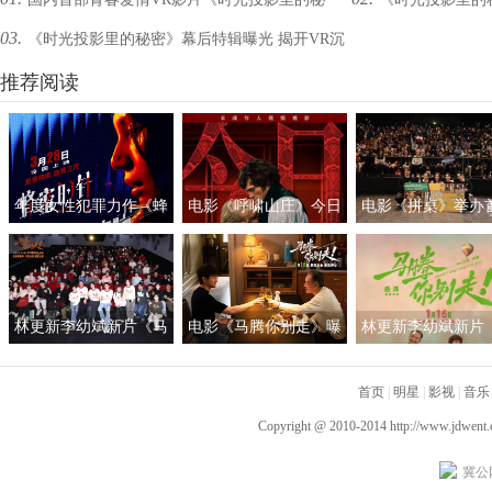
03.
《时光投影里的秘密》幕后特辑曝光 揭开VR沉
密》定档7月30日
你重回悸动青春
浸式体验的神秘面纱
推荐阅读
年度女性犯罪力作《蜂
电影《呼啸山庄》今日
电影《拼桌》举办
蜜的针》定档3月28日
上映
礼及路演 白色情人
绝版影后阵容癫
约搭子稳稳幸福
林更新李幼斌新片《马
电影《马腾你别走》曝
林更新李幼斌新片
腾你别走》首映礼 笑泪
光“祝你牛”版预告 林更
腾你别走》定档1月1
齐飞获全龄段共鸣好评
新李幼斌组团勇闯人
首页
|
明星
|
影视
|
音乐
生“新地图”
Copyright @ 2010-2014
http://www.jdwent
冀公网