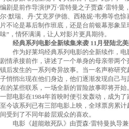
编剧是前作导演伊万·雷特曼之子贾森·雷特曼
尔·默瑞、丹·艾克罗伊德、西格妮·韦弗等也
片不论是幕后制作班底，还是台前银幕形象呈
味”，情怀满满，让人对影片更具期待。
经典系列电影全新续集来袭 11月登陆北
作为好莱坞经典系列电影的全新续作，电
剧情承接前作，讲述了一个单身的母亲带两个
镇后发生的一系列奇异故事。当一名声称研究
子悄悄出现在他们身边，他们逐渐发现自己与
在的某些联系，一场全新的冒险故事即将开始
一部电影在1984年首映时便引发轰动，成为了
至今该系列已有三部电影上映，全球票房累计超
间受到了不同年龄层观众的喜欢。
电影《超能敢死队》由贾森·雷特曼执导兼