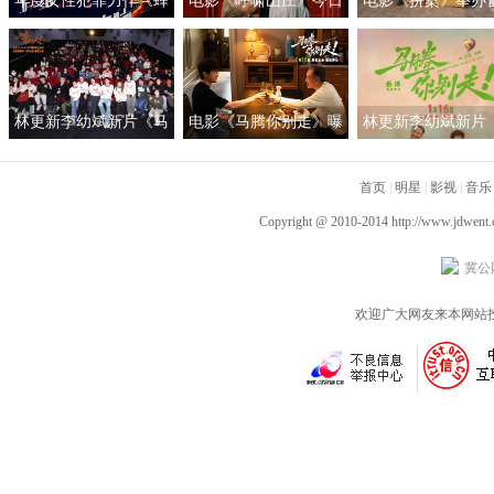
年度女性犯罪力作《蜂
电影《呼啸山庄》今日
电影《拼桌》举办
蜜的针》定档3月28日
上映
礼及路演 白色情人
绝版影后阵容癫
约搭子稳稳幸福
林更新李幼斌新片《马
电影《马腾你别走》曝
林更新李幼斌新片
腾你别走》首映礼 笑泪
光“祝你牛”版预告 林更
腾你别走》定档1月1
齐飞获全龄段共鸣好评
新李幼斌组团勇闯人
首页
|
明星
|
影视
|
音乐
生“新地图”
Copyright @ 2010-2014
http://www.jdwent
冀公网
欢迎广大网友来本网站