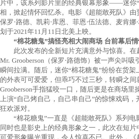
片中，该系列影片里的经典银幕形象——迷你“
相，掀起情怀回忆杀。电影《超能敢死队》由
保罗·路德、凯莉·库恩、菲恩·伍法德、麦肯娜
划于2021年11月11日北美上映。
“棉花糖鬼”搞怪亮相大闹商场 台前幕后
此次发布的全新短片充满意外与惊喜。在
Mr. Grooberson（保罗·路德饰）被一声尖
瞬间拉满。随后，迷你“棉花糖鬼”纷纷在货架
的外表可可爱爱，但乖巧不过三秒，转瞬之间就
Grooberson手指猛咬一口，随后更是在商场
上演“自己烤自己，自己串自己”的惊悚戏码，
狂欢派对。
“棉花糖鬼”一直是《超能敢死队》系列电
同时也是影史上的经典形象之一，此次在短片中
可爱形象曝光重现，令人惊喜不已。此外，《