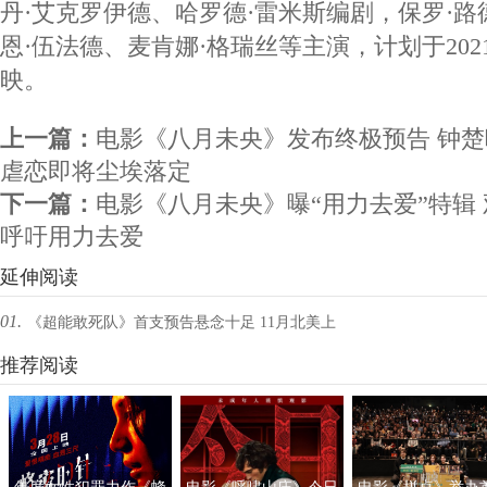
丹·艾克罗伊德、哈罗德·雷米斯编剧，保罗·路
恩·伍法德、麦肯娜·格瑞丝等主演，计划于2021
映。
上一篇：
电影《八月未央》发布终极预告 钟
虐恋即将尘埃落定
下一篇：
电影《八月未央》曝“用力去爱”特辑
呼吁用力去爱
延伸阅读
01.
《超能敢死队》首支预告悬念十足 11月北美上
映引期待
推荐阅读