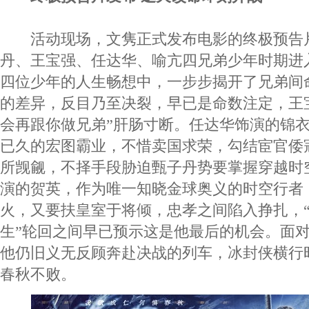
活动现场，文隽正式发布电影的终极预告
丹、王宝强、任达华、喻亢四兄弟少年时期进
四位少年的人生畅想中，一步步揭开了兄弟间
的差异，反目乃至决裂，早已是命数注定，王
会再跟你做兄弟”肝肠寸断。任达华饰演的锦
已久的宏图霸业，不惜卖国求荣，勾结宦官倭
所觊觎，不择手段胁迫甄子丹势要掌握穿越时
演的贺英，作为唯一知晓金球奥义的时空行者
火，又要扶皇室于将倾，忠孝之间陷入挣扎，
生”轮回之间早已预示这是他最后的机会。面
他仍旧义无反顾奔赴决战的列车，冰封侠横行
春秋不败。