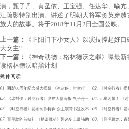
演，甄子丹、黄圣依、王宝强、任达华、喻亢
江疏影特别出演。讲述了明朝大将军贺英穿越
族人的故事。将于2018年11月2日全国公映。
上一篇：
《正阳门下小女人》以演技撑起好口
大女主”
下一篇：
《神奇动物：格林德沃之罪》曝最新
读格林德沃暗黑计划
延伸阅读
01.
02.
西影60周年纪念盛大揭幕 《冰封侠：时空行
《时空行者》提档
03.
04.
《冰封侠：时空行者》发布人物海报 甄子丹王
五星闪耀！ 《
者》正式定档
05.
06.
《时空行者》发布制作特辑 众主演背书这次不
《时空行者》发布
宝强逆天改命决战凛冬
领衔今冬最强战
07.
08.
百星助阵首映礼 《摇滚藏獒》迎来史上最强助
《卧虎藏龙：青
一样!
打出历史一片天