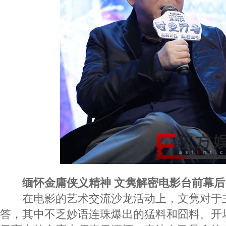
缅怀金庸侠义精神 文隽解密电影台前幕后
在电影的艺术交流沙龙活动上，文隽对于
答，其中不乏妙语连珠爆出的猛料和囧料。开