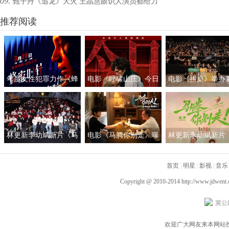
09.
甄子丹《追龙》大火 王晶慧眼识人演员都给力
威团
推荐阅读
年度女性犯罪力作《蜂
电影《呼啸山庄》今日
电影《拼桌》举办
蜜的针》定档3月28日
上映
礼及路演 白色情人
绝版影后阵容癫
约搭子稳稳幸福
林更新李幼斌新片《马
电影《马腾你别走》曝
林更新李幼斌新片
腾你别走》首映礼 笑泪
光“祝你牛”版预告 林更
腾你别走》定档1月1
齐飞获全龄段共鸣好评
新李幼斌组团勇闯人
首页
|
明星
|
影视
|
音乐
生“新地图”
Copyright @ 2010-2014
http://www.jdwent
冀公网
欢迎广大网友来本网站