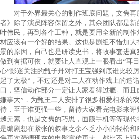
对于外界最关心的制作班底问题，文隽再
者》除了演员阵容保留之外，其余团队都是新
叶伟民，再到各个工种，就是要用全新的制作
材应该有一个好的结果。这也是剧组不惜加大
景的原因，自己也是研读史书，将故事套进真
做到有据可依，就要让人直观上一眼看出“耳目
心”影迷关注的甄子丹对打王宝强到底谁比较厉
起了太极”，不过还是对二人在动作戏上的造
口，坚信动作部分一定让大家看得过瘾。而且
嫌事大”，为甄王二人安排了很多相爱相杀的
待，至于谁更强一些，留待大家看完电影来评
越元素，也是文隽的巧思，面膜手机等等现代
是编剧想在紧张的叙事之余不乏小小的轻松和
隽再次强调现在的电影宣传再大，都比不上观