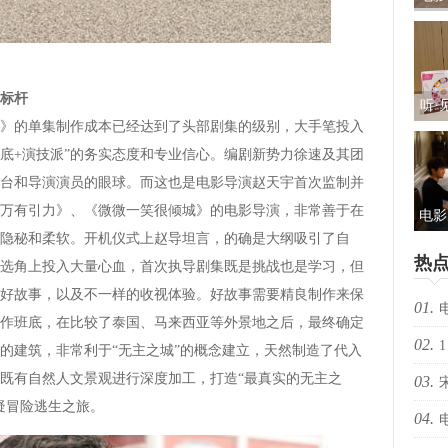
礼及
标杆
听·
的单集制作成本已经达到了头部剧集的级别，大手笔投入
儿
班底+演技派”的务实态度和专业信心。编剧新势力徐速及其团
包：
台和导演演员的眼球。而这也是电影导演赵天宇首次监制并
万有引力》、《微微一笑很倾城》的电影导演，非常善于在
电影
隐秘和柔软。开机仪式上赵导坦言，的确是大纲吸引了自
光“
热
选角上投入大量心血，首次执导剧集既是挑战也是学习，但
新
好故事，以及不一样的收视体验。好故事需要精良制作来保
01.
作班底，在比较了泰国、马来西亚等外景地之后，最终确定
02.
择心
1
的建筑，非常利于“无主之城”的概念建立，天然制造了代入
既有自然人文景观进行深度加工，打造“最真实的无主之
03.
疑冒险逃生之旅。
04.