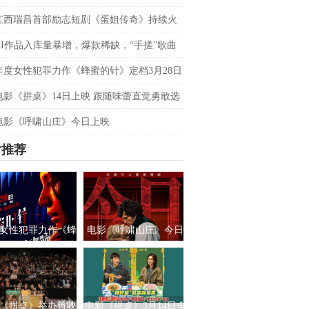
双平台数据刷新纪录，见证本土力量
江西瑞昌首部励志短剧《蛋姐传奇》持续火
双平台数据刷新纪录，见证本土力量
AI作品入库量暴增，爆款稀缺，“手搓”歌曲
优势吗？青风音乐 SXSW 圆桌实录
年度女性犯罪力作《蜂蜜的针》定档3月28日
影后阵容癫
电影《拼桌》14日上映 跟随味蕾直觉勇敢选
之所向
电影《呼啸山庄》今日上映
片推荐
女性犯罪力作《蜂
电影《呼啸山庄》今日
针》定档3月28日
上映
绝版影后阵容癫
《拼桌》举办首映
电影《拼桌》3月14日全